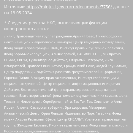
Источник:
https://minjust.gov.ru/ru/documents/7756/
данные
на
13.05.2024
* Сведения реестра НКО, выполняющих функции
иностранного агента:
Лилит, Правозащитная группа Гражданин.Армия.Право, Нижегородский
центр немецкой и европейской культуры, Центр гендерных исследований,
Фонд защиты прав граждан Штаб, Институт права и публичной политики,
Фонд борьбы с коррупцией, Альянс врачей, НАСИЛИЮ.НЕТ, Мы против
СПИДа, СВЕЧА, Гуманитарное действие, Открытый Петербург, Лига
Избирателей, Правовая инициатива, Гражданский Союз, Хасдей Ерушалаим,
Центр поддержки и содействия развитию средств массовой информации,
Горячая Линия, В защиту прав заключенных, Институт глобализации и
социальных движений, Центр социально-информационных инициатив
Действие, Благотворительный фонд охраны здоровья и защиты прав
граждан, Благотворительный фонд помощи осужденным и их семьям, Фонд
Тольятти, Новое время, Серебряная тайга, Так-Так-Так, Сова, центр Анна,
Проект Апрель, Самарская губерния, Эра здоровья, Мемориал,
Аналитический Центр Юрия Левады, Издательство Парк Гагарина, Фонд
имени Андрея Рылькова, Сфера, Центр СИБАЛЬТ, Уральская правозащитная
группа, Женщины Евразии, Институт прав человека, Фонд защиты гласности,
Российский исследовательский центр по правам человека,