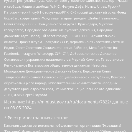
Русская республика Русь, Арестантское уголовное единство, Башкорт, Нация
и свобода, Нация и свобода, W.H.С., Фалунь Дафа, Иртыш Ultras, Русский
Патриотический клуб-Новокузнецк/РПК, Сибирский державный союз, Фонд
борьбы с коррупцией, Фонд защиты прав граждан, Штабы Навального,
Совет граждан СССР Прикубанского округа г. Краснодара, Мужское
государство, Народное объединение русского движения, Народное
движение Адат, Народный совет граждан РСФСР СССР Архангельской
области, Проект Штурм, Граждане СССР, Держава Союз Советских Светлых
Родов, Совет Советских Социалистических Районов, Meta Platforms Inc,
Facebook, Instagram, WhatsApp, СИЧ-С14, Добровольческое Движение
Организации украинских националистов, Черный Комитет, Татарстанское
Региональное Всетатарское общественное движение, Невоград,
Молодежное Демократическое Движение Весна, Верховный Совет
Татарской Автономной Советской Социалистической Республики, Конгресс
ойрат-калмыцкого народа, Исполнительный комитет совета народных
депутатов Красноярского края, Этническое национальное объединение,
ЛГБТ, Я.МЫ Сергей Фургал
Источник:
https://minjust.gov.ru/ru/documents/7822/
данные
на
03.05.2024
* Реестр иностранных агентов:
Калининградская региональная общественная организация "Экозащита!-Женсовет", Фонд содействия защите прав и свобод граждан "Общественный вердикт", Фонд "Институт Развития Свободы Информации", Частное учреждение "Информационное агентство МЕМО. РУ", Региональная общественная организация "Общественная комиссия по сохранению наследия академика Сахарова", Фонд поддержки свободы прессы, Санкт-Петербургская общественная правозащитная организация "Гражданский контроль", Межрегиональная общественная организация "Информационно-просветительский центр "Мемориал", Региональный Фонд "Центр Защиты Прав Средств Массовой Информации", с 05.12.2023 Фонд "Центр Защиты Прав Средств массовой информации", Региональная общественная благотворительная организация помощи беженцам и мигрантам "Гражданское содействие", Негосударственное образовательное учреждение дополнительного профессионального образования (повышение квалификации) специалистов "АКАДЕМИЯ ПО ПРАВАМ ЧЕЛОВЕКА", Свердловская региональная общественная организация "Сутяжник", Автономная некоммерческая организация "Центр независимых социологических исследований", Союз общественных объединений "Российский исследовательский центр по правам человека", Региональное общественное учреждение научно-информационный центр "МЕМОРИАЛ", Некоммерческая организация "Фонд защиты гласности", Автономная некоммерческая организация "Институт прав человека", Городская общественная организация "Екатеринбургское общество "МЕМОРИАЛ", Городская общественная организация "Рязанское историко-просветительское и правозащитное общество "Мемориал" (Рязанский Мемориал), Челябинский региональный орган общественной самодеятельности – женское общественное объединение "Женщины Евразии", Челябинский региональный орган общественной самодеятельности "Уральская правозащитная группа", Фонд содействия защите здоровья и социальной справедливости имени Андрея Рылькова, Автономная Некоммерческая Организация "Аналитический Центр Юрия Левады", Автономная некоммерческая организация социальной поддержки населения "Проект Апрель", Региональная общественная организация помощи женщинам и детям, находящимся в кризисной ситуации "Информационно-методический центр "Анна", Фонд содействия развитию массовых коммуникаций и правовому просвещению "Так-так-Так", Фонд содействия устойчивому развитию "Серебряная тайга", Свердловский региональный общественный фонд социальных проектов "Новое время", "Idel.Реалии", Кавказ.Реалии, Крым.Реалии, Телеканал Настоящее Время, Татаро-башкирская служба Радио Свобода (Azatliq Radiosi), Радио Свободная Европа/Радио Свобода (PCE/PC), "Сибирь.Реалии", "Фактограф", Благотворительный фонд помощи осужденным и их семьям, Автономная некоммерческая организация "Институт глобализации и социальных движений", Фонд "В защиту прав заключенных", Частное учреждение "Центр поддержки и содействия развитию средств массовой информации", Пензенский региональный общественный благотворительный фонд "Гражданский союз", "Север.Реалии", Некоммерческая организация Фонд "Правовая инициатива", Общество с ограниченной ответственностью "Радио Свободная Европа/Радио Свобода", Чешское информационное агентство "MEDIUM-ORIENT", Красноярская региональная общественная организация "Мы против СПИДа", Камалягин Денис Николаевич, Маркелов Сергей Евгеньевич, Пономарев Лев Александрович, Савицкая Людмила Алексеевна, Автономная некоммерческая организация "Центр по работе с проблемой насилия "НАСИЛИЮ.НЕТ", Межрегиональный профессиональный союз работников здравоохранения "Альянс врачей", Юридическое лицо, зарегистрированное в Латвийской Республике, SIA "Medusa Project" (регистрационный номер 40103797863, дата регистрации 10.06.2014), Некоммерческая организация "Фонд по борьбе с коррупцией", Автономная некоммерческая организация "Институт права и публичной политики", Баданин Роман Сергеевич, Гликин Максим Александрович, Железнова Мария Михайловна, Лукьянова Юлия Сергеевна, Маетная Елизавета Витальевна, Маняхин Петр Борисович, Чуракова Ольга Владимировна, Ярош Юлия Петровна, Юридическое лицо "The Insider SIA", зарегистрированное в Риге, Латвийская Республика (дата регистрации 26.06.2015), являющееся администратором доменного имени интернет-издания "The Insider SIA", https://theins.ru, Постернак Алексей Евгеньевич, Рубин Михаил Аркадьевич, Анин Роман Александрович, Юридическое лицо Istories fonds, зарегистрированное в Латвийской Республике (регистрационный номер 50008295751, дата регистрации 24.02.2020), Великовский Дмитрий Александрович, Долинина Ирина Николаевна, Мароховская Алеся Алексеевна, Шлейнов Роман Юрьевич, Шмагун Олеся Валентиновна, Общество с ограниченной ответственностью "Альтаир 2021", Общество с ограниченной ответственностью "Вега 2021", Общество с ограниченной ответственностью "Главный редактор 2021", Общество с ограниченной ответственностью "Ромашки монолит", Важенков Артем Валерьевич, Ивановская областная общественная организация "Центр гендерных исследований", Гурман Юрий Альбертович, Медиапроект "ОВД-Инфо", Егоров Владимир Владимирович, Жилинский Владимир Александрович, Общество с ограниченной ответственностью "ЗП", Иванова София Юрьевна, Карезина Инна Павловна, Кильтау Екатерина Викторовна, Петров Алексей Викторович, Пискунов Сергей Евгеньевич, Смирнов Сергей Сергеевич, Тихонов Михаил Сергеевич, Общество с ограниченной ответственностью "ЖУРНАЛИСТ-ИНОСТРАННЫЙ АГЕНТ", Арапова Галина Юрьевна, Вольтская Татьяна Анатольевна, Американская компания "Mason G.E.S. Anonymous Foundation" (США), являющаяся владельцем интернет-издания https://mnews.world/, Компания "Stichting Bellingcat", зарегистрированная в Нидерландах (дата регистрации 11.07.2018), Захаров Андрей Вячеславович, Клепиковская Екатерина Дмитриевна, Общество с ограниченной ответственностью "МЕМО", Перл Роман Александрович, Симонов Евгений Алексеевич, Соловьева Елена Анатольевна, Сотников Даниил Владимирович, Сурначева Елизавета Дмитриевна, Автономная некоммерческая организация по защите прав человека и информированию населения "Якутия – Наше Мнение", Общество с ограниченной ответственностью "Москоу диджитал медиа", с 26.01.2023 Общество с ограниченной ответственностью "Чайка Белые сады", Ветошкина Валерия Валерьевна, Заговора Максим Александрович, Межрегиональное общественное движение "Российская ЛГБТ - сеть", Оленичев Максим Владимирович, Павлов Иван Юрьевич, Скворцова Елена Сергеевна, Общество с ограниченной ответственностью "Как бы инагент", Кочетков Игорь Викторович, Общество с ограниченной ответственностью "Честные выборы", Еланчик Олег Александрович, Общество с ограниченной ответственностью "Нобелевский призыв", Гималова Регина Эмилевна, Григорьев Андрей Валерьевич, Григорьева Алина Александровна, Ассоциация по содействию защите прав призывников, альтернативнослужащих и военнослужащих "Правозащитная группа "Гражданин.Армия.Право", Хисамова Регина Фаритовна, Автономная некоммерческая организация по реализации социально-правовых программ "Лилит", Дальневосточное общественное движение "Маяк", Санкт-Петербургская ЛГБТ-инициативная группа "Выход", Инициативная группа ЛГБТ+ "Реверс", Алексеев Андрей Викторович, Бекбулатова Таисия Львовна, Беляев Иван Михайлович, Владыкина Елена Сергеевна, Гельман Марат Александрович, Никульшина Вероника Юрьевна, Толоконникова Надежда Андреевна, Шендерович Виктор Анатольевич, Общество с ограниченной ответственностью "Данное сообщение", Общество с ограниченной ответственностью Издательский дом "Новая глава", Айнбиндер Александра Александровна, Московский комьюнити-центр для ЛГБТ+инициатив, Благотворительный фонд развития филантропии, Deutsche Welle (Германия, Kurt-Schumacher-Strasse 3, 53113 Bonn), Борзунова Мария Михайловна, Воробьев Виктор Викторович, Голубева Анна Львовна, Константинова Алла Михайловна, Малкова Ирина Владимировна, Мурадов Мурад Абдулгалимович, Осетинская Елизавета Николаевна, Понасенков Евгений Николаевич, Ганапольский Матвей Юрьевич, Киселев Евгений Алексеевич, Борухович Ирина Григорьевна, Дремин Иван Тимофеевич, Дубровский Дмитрий Викторович, Красноярская региональная общественная организация поддержки и развития альтернативных образовательных технологий и межкультурных коммуникаций "ИНТЕРРА", Маяковская Екатерина Алексеевна, Фейгин Марк Захарович, Филимонов Андрей Викторович, Дзугкоева Регина Николаевна, Доброхотов Роман Александрович, Дудь Юрий Александрович, Елкин Сергей Владимирович, Кругликов Кирилл Игоревич, Сабунаева Мария Леонидовна, Семенов Алексей Владимирович, Шаинян Карен Багратович, Шульман Екатерина Михайловна, Асафьев Артур Валерьевич, Вахштайн Виктор Семенович, Венедиктов Алексей Алексеевич, Лушникова Екатерина Евгеньевна, Волков Леонид Михайлович, Невзоров Александр Глебович, Пархоменко Сергей Борисович, Сироткин Ярослав Николаевич, Кара-Мурза Владимир Владимирович, Баранова Наталья Владимировна, Гозман Леонид Яковлевич, Кагарлицкий Борис Юльевич, Климарев Михаил Валерьевич, Милов Владимир Станиславович, Автономная некоммерческая организация Краснодарский центр современного искусства "Типография", Моргенштерн Алишер Тагирович, Соболь Любовь Эдуардовна, Общество с ограниченной ответственностью "ЛИЗА НОРМ", Каспаров Гарри Кимович, Ходорковский Михаил Борисович, Общество с ограниченной ответственностью "Апрельские тезисы", Данилович Ирина Брониславовна, Кашин Олег Владимирович, Петров Николай Владимирович, Пивоваров Алексей Владимирович, Соколов Михаил Владимирович, Цветкова Юлия Владимировна, Чичваркин Евгений Александрович, Комитет против пыток/Команда против пыток, Общество с ограниченной ответственностью "Первый научный", Общество с ограниченной ответственностью "Вертолет и ко", Белоцерковская Вероника Борисовна, Кац Максим Евгеньевич, Лазарева Татьяна Юрьевна, Шаведдинов Руслан Табризович, Яшин Илья Валерьевич, Общество с ограниченной ответственностью "Иноагент ААВ", Алешковский Дмитрий Петрович, Альбац Евгения Марковна, Быков Дмитрий Львович, Галямина Юлия Евгеньевна, Лойко Сергей Леонидович, Мартынов Кирилл Константинович, Медведев Сергей Александрович, Крашенинников Федор Геннадиевич, Гордеева Катерина Вл