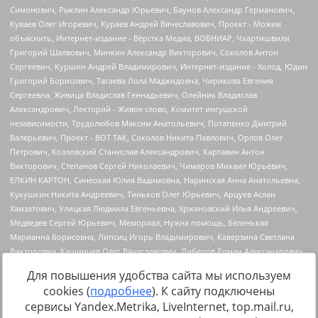
Для повышения удобства сайта мы используем
cookies (
подробнее
). К сайту подключены
сервисы Yandex.Metrika, LiveInternet, top.mail.ru,
Источник:
https://minjust.gov.ru/uploaded/files/reestr-