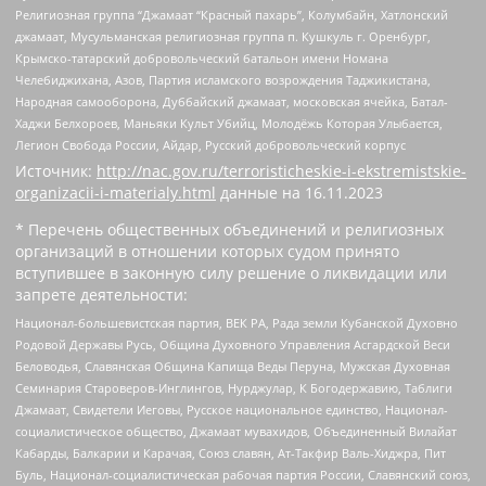
Религиозная группа “Джамаат “Красный пахарь”, Колумбайн, Хатлонский
джамаат, Мусульманская религиозная группа п. Кушкуль г. Оренбург,
Крымско-татарский добровольческий батальон имени Номана
Челебиджихана, Азов, Партия исламского возрождения Таджикистана,
Народная самооборона, Дуббайский джамаат, московская ячейка, Батал-
Хаджи Белхороев, Маньяки Культ Убийц, Молодёжь Которая Улыбается,
Легион Свобода России, Айдар, Русский добровольческий корпус
Источник:
http://nac.gov.ru/terroristicheskie-i-ekstremistskie-
organizacii-i-materialy.html
данные на
16.11.2023
* Перечень общественных объединений и религиозных
организаций в отношении которых судом принято
вступившее в законную силу решение о ликвидации или
запрете деятельности:
Национал-большевистская партия, ВЕК РА, Рада земли Кубанской Духовно
Родовой Державы Русь, Община Духовного Управления Асгардской Веси
Беловодья, Славянская Община Капища Веды Перуна, Мужская Духовная
Семинария Староверов-Инглингов, Нурджулар, К Богодержавию, Таблиги
Джамаат, Свидетели Иеговы, Русское национальное единство, Национал-
социалистическое общество, Джамаат мувахидов, Объединенный Вилайат
Кабарды, Балкарии и Карачая, Союз славян, Ат-Такфир Валь-Хиджра, Пит
Буль, Национал-социалистическая рабочая партия России, Славянский союз,