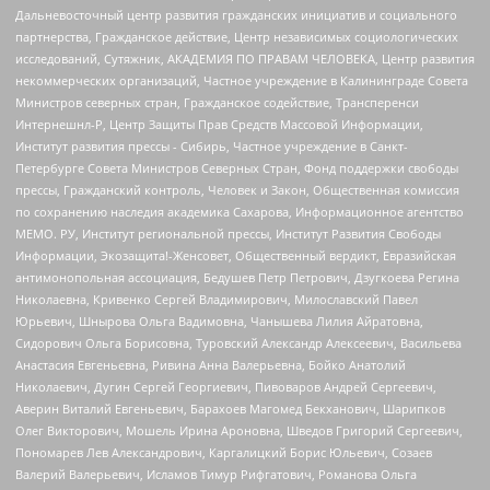
Дальневосточный центр развития гражданских инициатив и социального
партнерства, Гражданское действие, Центр независимых социологических
исследований, Сутяжник, АКАДЕМИЯ ПО ПРАВАМ ЧЕЛОВЕКА, Центр развития
некоммерческих организаций, Частное учреждение в Калининграде Совета
Министров северных стран, Гражданское содействие, Трансперенси
Интернешнл-Р, Центр Защиты Прав Средств Массовой Информации,
Институт развития прессы - Сибирь, Частное учреждение в Санкт-
Петербурге Совета Министров Северных Стран, Фонд поддержки свободы
прессы, Гражданский контроль, Человек и Закон, Общественная комиссия
по сохранению наследия академика Сахарова, Информационное агентство
МЕМО. РУ, Институт региональной прессы, Институт Развития Свободы
Информации, Экозащита!-Женсовет, Общественный вердикт, Евразийская
антимонопольная ассоциация, Бедушев Петр Петрович, Дзугкоева Регина
Николаевна, Кривенко Сергей Владимирович, Милославский Павел
Юрьевич, Шнырова Ольга Вадимовна, Чанышева Лилия Айратовна,
Сидорович Ольга Борисовна, Туровский Александр Алексеевич, Васильева
Анастасия Евгеньевна, Ривина Анна Валерьевна, Бойко Анатолий
Николаевич, Дугин Сергей Георгиевич, Пивоваров Андрей Сергеевич,
Аверин Виталий Евгеньевич, Барахоев Магомед Бекханович, Шарипков
Олег Викторович, Мошель Ирина Ароновна, Шведов Григорий Сергеевич,
Пономарев Лев Александрович, Каргалицкий Борис Юльевич, Созаев
Валерий Валерьевич, Исламов Тимур Рифгатович, Романова Ольга