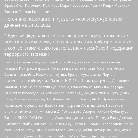
Орлов Олег Петрович, Полякова Мара Федоровна, Резник Генри Маркович,
Захаров Герман Константинович
Источник:
http://unro.minjust.ru/NKOForeignAgent.aspx
данные на
24.03.2022
* Единый федеральный список организаций, в том числе
иностранных и международных организаций, признанных
в соответствии с законодательством Российской Федерации
террористическими:
Высший военный Маджлисуль Шура Объединенных сил моджахедов
Кавказа, Конгресс народов Ичкерии и Дагестана, База, Асбат аль-Ансар,
Священная война, Исламская группа, Братья-мусульмане, Партия
исламского освобождения, Лашкар-И-Тайба, Исламская группа, Движение
Талибан, Исламская партия Туркестана, Общество социальных реформ,
Общество возрождения исламского наследия, Дом двух святых, Джунд аш-
Шам, Исламский джихад, Аль-Каида, Имарат Кавказ, АБТО, Правый сектор,
Исламское государство, Джабха аль-Нусра ли-Ахль аш-Шам, Народное
ополчение имени К. Минина и Д. Пожарского, Аджр от Аллаха Субхану уа
Тагьаля SHAM, АУМ Синрике, Муджахеды джамаата Ат-Тавхида Валь-Джихад,
Чистопольский Джамаат, Рохнамо ба суи давлати исломи, Террористическое
сообщество Сеть, Катиба Таухид валь-Джихад, Хайят Тахрир аш-Шам, Ахлю
Сунна Валь Джамаа, National Socialism/White Power, Артподготовка,