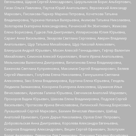
Евгеньевна, Щаров Сергей Алексадрович, Цирульников Борис Альбертович,
Гасан Ольга Павловна, Паутов Юрий Анатольевич, Верховский Александр
Маркович, Пислакова-Паркер Марина Петровна, Кочеткова Татьяна
Владимировна, Чуркина Наталья Валерьевна, Акимова Татьяна Николаевна,
Золотарева Екатерина Александровна, Рачинский Ян Збигневич, Жемкова
Елена Борисовна, Гудков Лев Дмитриевич, Илларионова Юлия Юрьевна,
Саранг Анна Васильевна, Захарова Светлана Сергеевна, Аверин Владимир
Анатольевич, Щур Татьяна Михайловна, Щур Николай Алексеевич,
Блинушов Андрей Юрьевич, Мосин Алексей Геннадьевич, Гефтер Валентин
Михайлович, Симонов Алексей Кириллович, Флиге Ирина Анатольевна,
Мельникова Валентина Дмитриевна, Вититинова Елена Владимировна,
Баженова Светлана Куприяновна, Максимов Сергей Владимирович, Беляев
Сергей Иванович, Голубева Елена Николаевна, Ганнушкина Светлана
Алексеевна, Закс Елена Владимировна, Буртина Елена Юрьевна, Гендель
Людмила Залмановна, Кокорина Екатерина Алексеевна, Шуманов Илья
Вячеславович, Арапова Галина Юрьевна, Свечников Анатолий Мариевич,
Прохоров Вадим Юрьевич, Шахова Елена Владимировна, Подузов Сергей
Васильевич, Протасова Ирина Вячеславовна, Литинский Леонид Борисович,
Лукашевский Сергей Маркович, Бахмин Вячеслав Иванович, Шабад
Анатолий Ефимович, Сухих Дарья Николаевна, Орлов Олег Петрович,
Добровольская Анна Дмитриевна, Королева Александра Евгеньевна,
Смирнов Владимир Александрович, Вицин Сергей Ефимович, Золотухин
Борис Андреевич, Левинсон Лев Семенович, Локшина Татьяна Иосифовна,