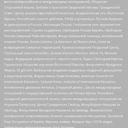
восточноевропейских и международных исследований, Общество
Сторожевой башни, Библии и трактатов Свидетелей Иеговы, Гражданский
Совет, Центр анализа европейской политики, Академическая сеть Восточная
Европа, Российский комитет действия, РЭНД корпорейшн, Русская Америка
за демократию в России, Настоящая Россия, Глобальная сеть журналистов-
расследователей, Служба поддержки, Свободная Россия Берлин, Свободная
Россия Северный Рейн-Вестфалия, Фонд глобальной помощи, Антивоенный
комитет России, Russie-Libertes, La Asocicion de Rusos Libres, Союз за
возвращение Северных территорий, Крымскотатарский Ресурсный Центр,
Глобальный союз IndustriALL, Russian Election Monitor, Article 19, Мнение
медиа, Федерация анархического черного креста, Радио Свободная Европа,
Германское общество изучения Восточной Европы, Фонд имени Фридриха
Эберта, XZ gGmbH, Мобильная академия поддержки гендерной демократии
и миротворчества, Форум имени Льва Копелева, American Councils for
International Education, Cultural Vistas, Institute of International Education,
Антивоенное движение Антальи, Открытый диалог, Школа международных
отношений и государственной политики им Питера Мунка, Российско-
канадский демократический альянс, Школа международных отношений им
Нормана Патерсона, Центр Гражданских Свобод, Фонд Бориса Немцова за
Свободу, Фонд имени Фридриха Науманна за свободу, Феминистское
антивоенное сопротивление, Комитет независимости Ингушетии, Прометей,
Stop Occupation of Karelia, Вернись живым, Фридом Хаус, СОТА медиа,
Либерально-демократическая Лига Украины