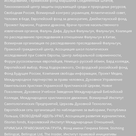
исследований, Германский фонд Маршалла Соединенных Штатов,
Тихоокеанский центр защиты окружающей среды и природных ресурсов,
Свободная Россия, Всемирный конгресс украинцев, Атлантический совет,
Человек в беде, Европейский фонд за демократию, Джеймстаунский фонд,
Прожект Хармони, Родники дракона, Врачи против насильственного
извлечения органов, Фалунь Дафа, Друзья Фалуньгун, Фалуньгун, Коалиция
по расследованию преследования в отношении Фалуньгун в Китае,
Всемирная организация по расследованию преследований Фалуньгун,
Пражский гражданский центр, Ассоциация школ политических
исследований при Совете Европы, Центр либеральной современности,
Форум русскоязычных европейцев, Немецко-русский обмен, Бард колледж,
Европейский выбор, Фонд Ходорковского, Оксфордский российский фонд,
Фонд Будущее России, Компания свободы информации, Проект Медиа,
Международное партнерство за права человека, Духовное Управление
Евангельских Христиан Украинской Христианской Церкви, Новое
Поколение, Духовное Учебное Заведение Международный Библейский
Колледж, Международное христианское движение, Всемирный Институт
Саентологических Предприятий, Церковь Духовной Технологии,
Европейская сеть организаций по наблюдению за выборами, Республика
Польша, СВОБОДНЫЙ ИДЕЛЬ-УРАЛ, Ассоциация развития журналистики,
IStories fonds, Королевский Институт Международных Отношений,
КРИМСЬКА ПРАВОЗАХИСНА ГРУПА, Фонд имени Генриха Бёлля, Stichting
Bellingcat, Bellingcat Ltd, The Insider, Институт правовой инициативы