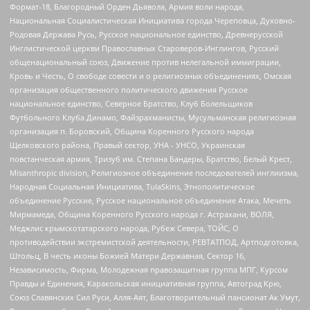
Формат-18, Благородный Орден Дьявола, Армия воли народа,
Национальная Социалистическая Инициатива города Череповца, Духовно-
Родовая Держава Русь, Русское национальное единство, Древнерусской
Инглистической церкви Православных Староверов-Инглингов, Русский
общенациональный союз, Движение против нелегальной иммиграции,
Кровь и Честь, О свободе совести и о религиозных объединениях, Омская
организация общественного политического движения Русское
национальное единство, Северное Братство, Клуб Болельщиков
Футбольного Клуба Динамо, Файзрахманисты, Мусульманская религиозная
организация п. Боровский, Община Коренного Русского народа
Щелковского района, Правый сектор, УНА - УНСО, Украинская
повстанческая армия, Тризуб им. Степана Бандеры, Братство, Белый Крест,
Misanthropic division, Религиозное объединение последователей инглиизма,
Народная Социальная Инициатива, TulaSkins, Этнополитическое
объединение Русские, Русское национальное объединение Атака, Мечеть
Мирмамеда, Община Коренного Русского народа г. Астрахани, ВОЛЯ,
Меджлис крымскотатарского народа, Рубеж Севера, ТОЙС, О
противодействии экстремистской деятельности, РЕВТАТПОД, Артподготовка,
Штольц, В честь иконы Божией Матери Державная, Сектор 16,
Независимость, Фирма, Молодежная правозащитная группа МПГ, Курсом
Правды и Единения, Каракольская инициативная группа, Автоград Крю,
Союз Славянских Сил Руси, Алля-Аят, Благотворительный пансионат Ак Умут,