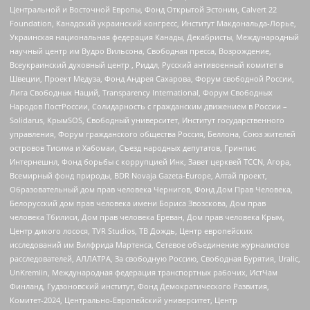
Центральной и Восточной Европы, Фонд Открытой Эстонии, Calvert 22
Foundation, Канадский украинский конгресс, Институт Макдональда-Лорье,
Украинская национальная федерация Канады, Декабристы, Международный
научный центр им Вудро Вильсона, Свободная пресса, Возрождение,
Всеукраинский духовный центр , Риддл, Русский антивоенный комитет в
Швеции, Проект Медуза, Фонд Андрея Сахарова, Форум свободной России,
Лига Свободных Наций, Transparеncy International, Форум Свободных
Народов ПостРоссии, Солидарность с гражданским движением в России –
Solidarus, КрымSOS, Свободный университет, Институт государственного
управления, Форум гражданского общества Россия, Беллона, Союз жителей
островов Тисима и Хабомаи, Съезд народных депутатов, Гринпис
Интернешнл, Фонд борьбы с коррупцией Инк, Завет церквей TCCN, Агора,
Всемирный фонд природы, BDR Novaja Gazeta-Europe, Алтай проект,
Образовательный дом прав человека Чернигов, Фонд Дом Прав Человека,
Белорусский дом прав человека имени Бориса Звозскова, Дом прав
человека Тбилиси, Дом прав человека Ереван, Дом прав человека Крым,
Центр дикого лосося, TVR Studios, ТВ Дождь, Центр европейских
исследований им Вилфрида Мартенса, Сетевое объединение журналистов
расследователей, АЛЛАТРА, За свободную Россию, Свободная Бурятия, Uralic,
UnKremlin, Международная федерация транспортных рабочих, ИстЧам
Финланд, Гудзоновский институт, Фонд Демократического Развития,
Комитет-2024, Центрально-Европейский университет, Центр