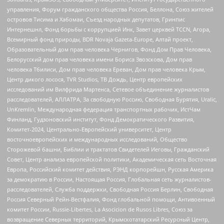
управления, Форум гражданского общества Россия, Беллона, Союз жителей
островов Тисима и Хабомаи, Съезд народных депутатов, Гринпис
Интернешнл, Фонд борьбы с коррупцией Инк, Завет церквей TCCN, Агора,
Всемирный фонд природы, BDR Novaja Gazeta-Europe, Алтай проект,
Образовательный дом прав человека Чернигов, Фонд Дом Прав Человека,
Белорусский дом прав человека имени Бориса Звозскова, Дом прав
человека Тбилиси, Дом прав человека Ереван, Дом прав человека Крым,
Центр дикого лосося, TVR Studios, ТВ Дождь, Центр европейских
исследований им Вилфрида Мартенса, Сетевое объединение журналистов
расследователей, АЛЛАТРА, За свободную Россию, Свободная Бурятия, Uralic,
UnKremlin, Международная федерация транспортных рабочих, ИстЧам
Финланд, Гудзоновский институт, Фонд Демократического Развития,
Комитет-2024, Центрально-Европейский университет, Центр
восточноевропейских и международных исследований, Общество
Сторожевой башни, Библии и трактатов Свидетелей Иеговы, Гражданский
Совет, Центр анализа европейской политики, Академическая сеть Восточная
Европа, Российский комитет действия, РЭНД корпорейшн, Русская Америка
за демократию в России, Настоящая Россия, Глобальная сеть журналистов-
расследователей, Служба поддержки, Свободная Россия Берлин, Свободная
Россия Северный Рейн-Вестфалия, Фонд глобальной помощи, Антивоенный
комитет России, Russie-Libertes, La Asocicion de Rusos Libres, Союз за
возвращение Северных территорий, Крымскотатарский Ресурсный Центр,