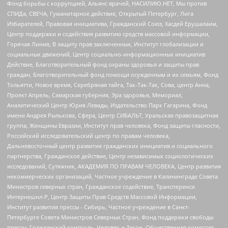
Фонд борьбы с коррупцией, Альянс врачей, НАСИЛИЮ.НЕТ, Мы против
СПИДа, СВЕЧА, Гуманитарное действие, Открытый Петербург, Лига
Избирателей, Правовая инициатива, Гражданский Союз, Хасдей Ерушалаим,
Центр поддержки и содействия развитию средств массовой информации,
Горячая Линия, В защиту прав заключенных, Институт глобализации и
социальных движений, Центр социально-информационных инициатив
Действие, Благотворительный фонд охраны здоровья и защиты прав
граждан, Благотворительный фонд помощи осужденным и их семьям, Фонд
Тольятти, Новое время, Серебряная тайга, Так-Так-Так, Сова, центр Анна,
Проект Апрель, Самарская губерния, Эра здоровья, Мемориал,
Аналитический Центр Юрия Левады, Издательство Парк Гагарина, Фонд
имени Андрея Рылькова, Сфера, Центр СИБАЛЬТ, Уральская правозащитная
группа, Женщины Евразии, Институт прав человека, Фонд защиты гласности,
Российский исследовательский центр по правам человека,
Дальневосточный центр развития гражданских инициатив и социального
партнерства, Гражданское действие, Центр независимых социологических
исследований, Сутяжник, АКАДЕМИЯ ПО ПРАВАМ ЧЕЛОВЕКА, Центр развития
некоммерческих организаций, Частное учреждение в Калининграде Совета
Министров северных стран, Гражданское содействие, Трансперенси
Интернешнл-Р, Центр Защиты Прав Средств Массовой Информации,
Институт развития прессы - Сибирь, Частное учреждение в Санкт-
Петербурге Совета Министров Северных Стран, Фонд поддержки свободы
прессы, Гражданский контроль, Человек и Закон, Общественная комиссия