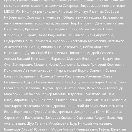
по сохранению наследия академика Сахарова, Информационное агентство
МЕМО. РУ, Институт региональной прессы, Институт Развития Свободы
Информации, Экозащита!-Женсовет, Общественный вердикт, Евразийская
антимонопольная ассоциация, Бедушев Петр Петрович, Дзугкоева Регина
Николаевна, Кривенко Сергей Владимирович, Милославский Павел
Юрьевич, Шнырова Ольга Вадимовна, Чанышева Лилия Айратовна,
Сидорович Ольга Борисовна, Туровский Александр Алексеевич, Васильева
Анастасия Евгеньевна, Ривина Анна Валерьевна, Бойко Анатолий
Николаевич, Дугин Сергей Георгиевич, Пивоваров Андрей Сергеевич,
Аверин Виталий Евгеньевич, Барахоев Магомед Бекханович, Шарипков
Олег Викторович, Мошель Ирина Ароновна, Шведов Григорий Сергеевич,
Пономарев Лев Александрович, Каргалицкий Борис Юльевич, Созаев
Валерий Валерьевич, Исламов Тимур Рифгатович, Романова Ольга
Евгеньевна, Щаров Сергей Алексадрович, Цирульников Борис Альбертович,
Гасан Ольга Павловна, Паутов Юрий Анатольевич, Верховский Александр
Маркович, Пислакова-Паркер Марина Петровна, Кочеткова Татьяна
Владимировна, Чуркина Наталья Валерьевна, Акимова Татьяна Николаевна,
Золотарева Екатерина Александровна, Рачинский Ян Збигневич, Жемкова
Елена Борисовна, Гудков Лев Дмитриевич, Илларионова Юлия Юрьевна,
Саранг Анна Васильевна, Захарова Светлана Сергеевна, Аверин Владимир
Анатольевич, Щур Татьяна Михайловна, Щур Николай Алексеевич,
Блинушов Андрей Юрьевич, Мосин Алексей Геннадьевич, Гефтер Валентин