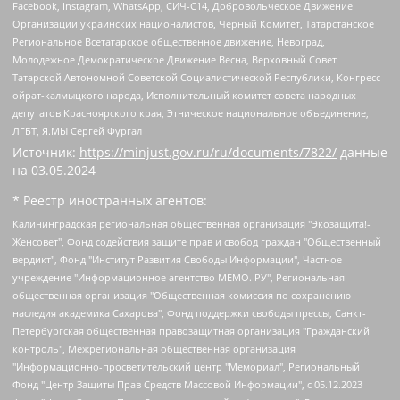
Facebook, Instagram, WhatsApp, СИЧ-С14, Добровольческое Движение
Организации украинских националистов, Черный Комитет, Татарстанское
Региональное Всетатарское общественное движение, Невоград,
Молодежное Демократическое Движение Весна, Верховный Совет
Татарской Автономной Советской Социалистической Республики, Конгресс
ойрат-калмыцкого народа, Исполнительный комитет совета народных
депутатов Красноярского края, Этническое национальное объединение,
ЛГБТ, Я.МЫ Сергей Фургал
Источник:
https://minjust.gov.ru/ru/documents/7822/
данные
на
03.05.2024
* Реестр иностранных агентов:
Калининградская региональная общественная организация "Экозащита!-Женсовет", Фонд содействия защите прав и свобод граждан "Общественный вердикт", Фонд "Институт Развития Свободы Информации", Частное учреждение "Информационное агентство МЕМО. РУ", Региональная общественная организация "Общественная комиссия по сохранению наследия академика Сахарова", Фонд поддержки свободы прессы, Санкт-Петербургская общественная правозащитная организация "Гражданский контроль", Межрегиональная общественная организация "Информационно-просветительский центр "Мемориал", Региональный Фонд "Центр Защиты Прав Средств Массовой Информации", с 05.12.2023 Фонд "Центр Защиты Прав Средств массовой информации", Региональная общественная благотворительная организация помощи беженцам и мигрантам "Гражданское содействие", Негосударственное образовательное учреждение дополнительного профессионального образования (повышение квалификации) специалистов "АКАДЕМИЯ ПО ПРАВАМ ЧЕЛОВЕКА", Свердловская региональная общественная организация "Сутяжник", Автономная некоммерческая организация "Центр независимых социологических исследований", Союз общественных объединений "Российский исследовательский центр по правам человека", Региональное общественное учреждение научно-информационный центр "МЕМОРИАЛ", Некоммерческая организация "Фонд защиты гласности", Автономная некоммерческая организация "Институт прав человека", Городская общественная организация "Екатеринбургское общество "МЕМОРИАЛ", Городская общественная организация "Рязанское историко-просветительское и правозащитное общество "Мемориал" (Рязанский Мемориал), Челябинский региональный орган общественной самодеятельности – женское общественное объединение "Женщины Евразии", Челябинский региональный орган общественной самодеятельности "Уральская правозащитная группа", Фонд содействия защите здоровья и социальной справедливости имени Андрея Рылькова, Автономная Некоммерческая Организация "Аналитический Центр Юрия Левады", Автономная некоммерческая организация социальной поддержки населения "Проект Апрель", Региональная общественная организация помощи женщинам и детям, находящимся в кризисной ситуации "Информационно-методический центр "Анна", Фонд содействия развитию массовых коммуникаций и правовому просвещению "Так-так-Так", Фонд содействия устойчивому развитию "Серебряная тайга", Свердловский региональный общественный фонд социальных проектов "Новое время", "Idel.Реалии", Кавказ.Реалии, Крым.Реалии, Телеканал Настоящее Время, Татаро-башкирская служба Радио Свобода (Azatliq Radiosi), Радио Свободная Европа/Радио Свобода (PCE/PC), "Сибирь.Реалии", "Фактограф", Благотворительный фонд помощи осужденным и их семьям, Автономная некоммерческая организация "Институт глобализации и социальных движений", Фонд "В защиту прав заключенных", Частное учреждение "Центр поддержки и содействия развитию средств массовой информации", Пензенский региональный общественный благотворительный фонд "Гражданский союз", "Север.Реалии", Некоммерческая организация Фонд "Правовая инициатива", Общество с ограниченной ответственностью "Радио Свободная Европа/Радио Свобода", Чешское информационное агентство "MEDIUM-ORIENT", Красноярская региональная общественная организация "Мы против СПИДа", Камалягин Денис Николаевич, Маркелов Сергей Евгеньевич, Пономарев Лев Александрович, Савицкая Людмила Алексеевна, Автономная некоммерческая организация "Центр по работе с проблемой насилия "НАСИЛИЮ.НЕТ", Межрегиональный профессиональный союз работников здравоохранения "Альянс врачей", Юридическое лицо, зарегистрированное в Латвийской Республике, SIA "Medusa Project" (регистрационный номер 40103797863, дата регистрации 10.06.2014), Некоммерческая организация "Фонд по борьбе с коррупцией", Автономная некоммерческая организация "Институт права и публичной политики", Баданин Роман Сергеевич, Гликин Максим Александрович, Железнова Мария Михайловна, Лукьянова Юлия Сергеевна, Маетная Елизавета Витальевна, Маняхин Петр Борисович, Чуракова Ольга Владимировна, Ярош Юлия Петровна, Юридическое лицо "The Insider SIA", зарегистрированное в Риге, Латвийская Республика (дата регистрации 26.06.2015), являющееся администратором доменного имени интернет-издания "The Insider SIA", https://theins.ru, Постернак Алексей Евгеньевич, Рубин Михаил Аркадьевич, Анин Роман Александрович, Юридическое лицо Istories fonds, зарегистрированное в Латвийской Республике (регистрационный номер 50008295751, дата регистрации 24.02.2020), Великовский Дмитрий Александрович, Долинина Ирина Николаевна, Мароховская Алеся Алексеевна, Шлейнов Роман Юрьевич, Шмагун Олеся Валентиновна, Общество с ограниченной ответственностью "Альтаир 2021", Общество с ограниченной ответственностью "Вега 2021", Общество с ограниченной ответственностью "Главный редактор 2021", Общество с ограниченной ответственностью "Ромашки монолит", Важенков Артем Валерьевич, Ивановская областная общественная организация "Центр гендерных исследований", Гурман Юрий Альбертович, Медиапроект "ОВД-Инфо", Егоров Владимир Владимирович, Жилинский Владимир Александрович, Общество с ограниченной ответственностью "ЗП", Иванова София Юрьевна, Карезина Инна Павловна, Кильтау Екатерина Викторовна, Петров Алексей Викторович, Пискунов Сергей Евгеньевич, Смирнов Сергей Сергеевич, Тихонов Михаил Сергеевич, Общество с ограниченной ответственностью "ЖУРНАЛИСТ-ИНОСТРАННЫЙ АГЕНТ", Арапова Галина Юрьевна, Вольтская Татьяна Анатольевна, Американская компания "Mason G.E.S. Anonymous Foundation" (США), являющаяся владельцем интернет-издания https://mnews.world/, Компания "Stichting Bellingcat", зарегистрированная в Нидерландах (дата регистрации 11.07.2018), Захаров Андрей Вячеславович, Клепиковская Екатерина Дмитриевна, Общество с ограниченной ответственностью "МЕМО", Перл Роман Александрович, Симонов Евгений Алексеевич, Соловьева Елена Анатольевна, Сотников Даниил Владимирович, Сурначева Елизавета Дмитриевна, Автономная некоммерческая организация по защите прав человека и информированию населения "Якутия – Наше Мнение", Общество с ограниченной ответственностью "Москоу диджитал медиа", с 26.01.2023 Общество с ограниченной ответственностью "Чайка Белые сады", Ветошкина Валерия Валерьевна, Заговора Максим Александрович, Межрегиональное общественное движение "Российская ЛГБТ - сеть", Оленичев Максим Владимирович, Павлов Иван Юрьевич, Скворцова Елена Сергеевна, Общество с ограниченной ответственностью "Как бы инагент", Кочетков Игорь Викторович, Общество с ограниченной ответственностью "Честные выборы", Еланчик Олег Александрович, Общество с ограниченной ответственностью "Нобелевский призыв", Гималова Регина Эмилевна, Григорьев Андрей Валерьевич, Григорьева Алина Александровна, Ассоциация по содействию защите прав призывников, альтернативнослужащих и военнослужащих "Правозащитная группа "Гражданин.Армия.Право", Хисамова Регина Фаритовна, Автономная некоммерческая организация по реализации социально-правовых программ "Лилит", Дальневосточное общественное движение "Маяк", Санкт-Петербургская ЛГБТ-инициативная группа "Выход", Инициативная группа ЛГБТ+ "Реверс", Алексеев Андрей Викторович, Бекбулатова Таисия Львовна, Беляев Иван Михайлович, Владыкина Елена Сергеевна, Гельман Марат Александрович, Никульшина Вероника Юрьевна, Толоконникова Надежда Андреевна, Шендерович Виктор Анатольевич, Общество с ограниченной ответственностью "Данное сообщение", Общество с ограниченной ответственностью Издательский дом "Новая глава", Айнбиндер Александра Александровна, Московский комьюнити-центр для ЛГБТ+инициатив, Благотворительный фонд развития филантропии, Deutsche Welle (Германия, Kurt-Schumacher-Strasse 3, 53113 Bonn), Борзунова Мария Михайловна, Воробьев Виктор Викторович, Голубева Анна Львовна, Константинова Алла Михайловна, Малкова Ирина Владимировна, Мурадов Мурад Абдулгалимович, Осетинская Елизавета Николаевна, Понасенков Евгений Николаевич, Ганапольский Матвей Юрьевич, Киселев Евгений Алексеевич, Борухович Ирина Григорьевна, Дремин Иван Тимофеевич, Дубровский Дмитрий Викторович, Красноярская региональная общественная организация поддержки и развития альтернативных образовательных технологий и межкультурных коммуникаций "ИНТЕРРА", Маяковская Екатерина Алексеевна, Фейгин Марк Захарович, Филимонов Андрей Викторович, Дзугкоева Регина Николаевна, Доброхотов Роман Александрович, Дудь Юрий Александрович, Елкин Сергей Владимирович, Кругликов Кирилл Игоревич, Сабунаева Мария Леонидовна, Семенов Алексей Владимирович, Шаинян Карен Багратович, Шульман Екатерина Михайловна, Асафьев Артур Валерьевич, Вахштайн Виктор Семенович, Венедиктов Алексей Алексеевич, Лушникова Екатерина Евгеньевна, Волков Леонид Михайлович, Невзоров Александр Глебович, Пархоменко Сергей Борисович, Сироткин Ярослав Николаевич, Кара-Мурза Владимир Владимирович, Баранова Наталья Владимировна, Гозман Леонид Яковлевич, Кагарлицкий Борис Юльевич, Климарев Михаил Валерьевич, Милов Владимир Станиславович, Автономная некоммерческая организация Краснодарский центр современного искусства "Типография", Моргенштерн Алишер Тагирович, Соболь Любовь Эдуардовна, Общество с ограниченной ответственностью "ЛИЗА НОРМ", Каспаров Гарри Кимович, Ходорковский Михаил Борисович, Общество с ограниченной ответственностью "Апрельские тезисы", Данилович Ирина Брониславовна, Кашин Олег Владимирович, Петров Николай Владимирович, Пивоваров Алексей Владимирович, Соколов Михаил Владимирович, Цветкова Юлия Владимировна, Чичваркин Евгений Александрович, Комитет против пыток/Команда против пыток, Общество с ограниченной ответственностью "Первый научный", Общество с ограниченной ответственностью "Вертолет и ко", Белоцерковская Вероника Борисовна, Кац Максим Евгеньевич, Лазарева Татьяна Юрьевна, Шаведдинов Руслан Табризович, Яшин Илья Валерьевич, Общество с ограниченной ответственностью "Иноагент ААВ", Алешковский Дмитрий Петрович, Альбац Евгения Марковна, Быков Дмитрий Львович, Галямина Юлия Евгеньевна, Лойко Сергей Леонидович, Мартынов Кирилл Константинович, Медведев Сергей Александрович, Крашенинников Федор Геннадиевич, Гордеева Катерина Вл