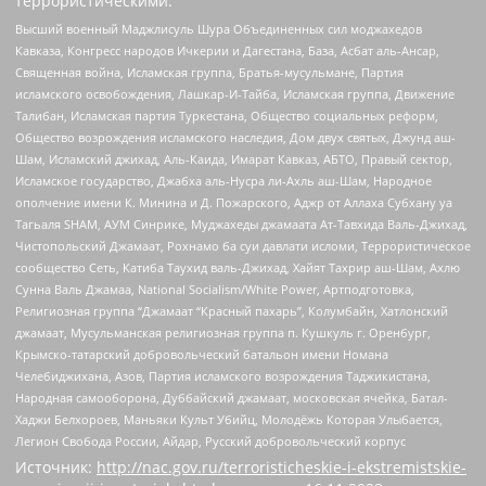
террористическими:
Высший военный Маджлисуль Шура Объединенных сил моджахедов
Кавказа, Конгресс народов Ичкерии и Дагестана, База, Асбат аль-Ансар,
Священная война, Исламская группа, Братья-мусульмане, Партия
исламского освобождения, Лашкар-И-Тайба, Исламская группа, Движение
Талибан, Исламская партия Туркестана, Общество социальных реформ,
Общество возрождения исламского наследия, Дом двух святых, Джунд аш-
Шам, Исламский джихад, Аль-Каида, Имарат Кавказ, АБТО, Правый сектор,
Исламское государство, Джабха аль-Нусра ли-Ахль аш-Шам, Народное
ополчение имени К. Минина и Д. Пожарского, Аджр от Аллаха Субхану уа
Тагьаля SHAM, АУМ Синрике, Муджахеды джамаата Ат-Тавхида Валь-Джихад,
Чистопольский Джамаат, Рохнамо ба суи давлати исломи, Террористическое
сообщество Сеть, Катиба Таухид валь-Джихад, Хайят Тахрир аш-Шам, Ахлю
Сунна Валь Джамаа, National Socialism/White Power, Артподготовка,
Религиозная группа “Джамаат “Красный пахарь”, Колумбайн, Хатлонский
джамаат, Мусульманская религиозная группа п. Кушкуль г. Оренбург,
Крымско-татарский добровольческий батальон имени Номана
Челебиджихана, Азов, Партия исламского возрождения Таджикистана,
Народная самооборона, Дуббайский джамаат, московская ячейка, Батал-
Хаджи Белхороев, Маньяки Культ Убийц, Молодёжь Которая Улыбается,
Легион Свобода России, Айдар, Русский добровольческий корпус
Источник:
http://nac.gov.ru/terroristicheskie-i-ekstremistskie-