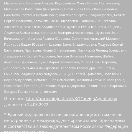
Михайлович, Симонов Алексей Кириллович, Флиге Ирина Анатольевна,
Мельникова Валентина Дмитриевна, Вититинова Елена Владимировна,
Баженова Светлана Куприяновна, Максимов Сергей Владимирович, Беляев
Сергей Иванович, Голубева Елена Николаевна, Ганнушкина Светлана
Алексеевна, Закс Елена Владимировна, Буртина Елена Юрьевна, Гендель
Людмила Залмановна, Кокорина Екатерина Алексеевна, Шуманов Илья
Вячеславович, Арапова Галина Юрьевна, Свечников Анатолий Мариевич,
Прохоров Вадим Юрьевич, Шахова Елена Владимировна, Подузов Сергей
Васильевич, Протасова Ирина Вячеславовна, Литинский Леонид Борисович,
Лукашевский Сергей Маркович, Бахмин Вячеслав Иванович, Шабад
Анатолий Ефимович, Сухих Дарья Николаевна, Орлов Олег Петрович,
Добровольская Анна Дмитриевна, Королева Александра Евгеньевна,
Смирнов Владимир Александрович, Вицин Сергей Ефимович, Золотухин
Борис Андреевич, Левинсон Лев Семенович, Локшина Татьяна Иосифовна,
Орлов Олег Петрович, Полякова Мара Федоровна, Резник Генри Маркович,
Захаров Герман Константинович
Источник:
http://unro.minjust.ru/NKOForeignAgent.aspx
данные на
24.03.2022
* Единый федеральный список организаций, в том числе
иностранных и международных организаций, признанных
в соответствии с законодательством Российской Федерации