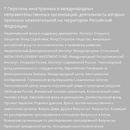
* Перечень иностранных и международных
неправительственных организаций, деятельность которых
признана нежелательной на территории Российской
Федерации:
Национальный фонд в поддержку демократии, Институт Открытое
Общество Фонд Содействия, Фонд Открытое общество, Американо-
российский фонд по экономическому и правовому развитию,
Национальный Демократический Институт Международных Отношений,
MEDIA DEVELOPMENT INVESTMENT FUND, Международный Республиканский
Институт, Открытая Россия, Институт современной России, Черноморский
фонд регионального сотрудничества, Европейская Платформа за
Демократические Выборы, Международный центр электоральных
исследований, Германский фонд Маршалла Соединенных Штатов,
Тихоокеанский центр защиты окружающей среды и природных ресурсов,
Свободная Россия, Всемирный конгресс украинцев, Атлантический совет,
Человек в беде, Европейский фонд за демократию, Джеймстаунский фонд,
Прожект Хармони, Родники дракона, Врачи против насильственного
извлечения органов, Фалунь Дафа, Друзья Фалуньгун, Фалуньгун, Коалиция
по расследованию преследования в отношении Фалуньгун в Китае,
Всемирная организация по расследованию преследований Фалуньгун,
Пражский гражданский центр, Ассоциация школ политических