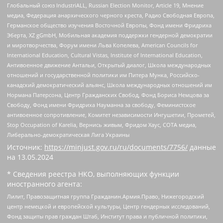
Глобальный союз IndustriALL, Russian Election Monitor, Article 19, Мнение
медиа, Федерация анархического черного креста, Радио Свободная Европа,
Германское общество изучения Восточной Европы, Фонд имени Фридриха
Эберта, XZ gGmbH, Мобильная академия поддержки гендерной демократии
и миротворчества, Форум имени Льва Копелева, American Councils for
International Education, Cultural Vistas, Institute of International Education,
Антивоенное движение Антальи, Открытый диалог, Школа международных
отношений и государственной политики им Питера Мунка, Российско-
канадский демократический альянс, Школа международных отношений им
Нормана Патерсона, Центр Гражданских Свобод, Фонд Бориса Немцова за
Свободу, Фонд имени Фридриха Науманна за свободу, Феминистское
антивоенное сопротивление, Комитет независимости Ингушетии, Прометей,
Stop Occupation of Karelia, Вернись живым, Фридом Хаус, СОТА медиа,
Либерально-демократическая Лига Украины
Источник:
https://minjust.gov.ru/ru/documents/7756/
данные
на
13.05.2024
* Сведения реестра НКО, выполняющих функции
иностранного агента:
Лилит, Правозащитная группа Гражданин.Армия.Право, Нижегородский
центр немецкой и европейской культуры, Центр гендерных исследований,
Фонд защиты прав граждан Штаб, Институт права и публичной политики,