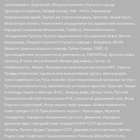
организация п. Боровский, Община Коренного Русского народа
Щелковского района, Правый сектор, УНА - УНСО, Украинская
повстанческая армия, Тризуб им. Степана Бандеры, Братство, Белый Крест,
Misanthropic division, Религиозное объединение последователей инглиизма,
Народная Социальная Инициатива, TulaSkins, Этнополитическое
объединение Русские, Русское национальное объединение Атака, Мечеть
Мирмамеда, Община Коренного Русского народа г. Астрахани, ВОЛЯ,
Меджлис крымскотатарского народа, Рубеж Севера, ТОЙС, О
противодействии экстремистской деятельности, РЕВТАТПОД, Артподготовка,
Штольц, В честь иконы Божией Матери Державная, Сектор 16,
Независимость, Фирма, Молодежная правозащитная группа МПГ, Курсом
Правды и Единения, Каракольская инициативная группа, Автоград Крю,
Союз Славянских Сил Руси, Алля-Аят, Благотворительный пансионат Ак Умут,
Русская республика Русь, Арестантское уголовное единство, Башкорт, Нация
и свобода, Нация и свобода, W.H.С., Фалунь Дафа, Иртыш Ultras, Русский
Патриотический клуб-Новокузнецк/РПК, Сибирский державный союз, Фонд
борьбы с коррупцией, Фонд защиты прав граждан, Штабы Навального,
Совет граждан СССР Прикубанского округа г. Краснодара, Мужское
государство, Народное объединение русского движения, Народное
движение Адат, Народный совет граждан РСФСР СССР Архангельской
области, Проект Штурм, Граждане СССР, Держава Союз Советских Светлых
Родов, Совет Советских Социалистических Районов, Meta Platforms Inc,