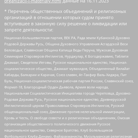
organizacii-i-materialy.html
данные на
16.11.2023
* Перечень общественных объединений и религиозных
организаций в отношении которых судом принято
вступившее в законную силу решение о ликвидации или
запрете деятельности:
Национал-большевистская партия, ВЕК РА, Рада земли Кубанской Духовно
Родовой Державы Русь, Община Духовного Управления Асгардской Веси
Беловодья, Славянская Община Капища Веды Перуна, Мужская Духовная
Семинария Староверов-Инглингов, Нурджулар, К Богодержавию, Таблиги
Джамаат, Свидетели Иеговы, Русское национальное единство, Национал-
социалистическое общество, Джамаат мувахидов, Объединенный Вилайат
Кабарды, Балкарии и Карачая, Союз славян, Ат-Такфир Валь-Хиджра, Пит
Буль, Национал-социалистическая рабочая партия России, Славянский союз,
Формат-18, Благородный Орден Дьявола, Армия воли народа,
Национальная Социалистическая Инициатива города Череповца, Духовно-
Родовая Держава Русь, Русское национальное единство, Древнерусской
Инглистической церкви Православных Староверов-Инглингов, Русский
общенациональный союз, Движение против нелегальной иммиграции,
Кровь и Честь, О свободе совести и о религиозных объединениях, Омская
организация общественного политического движения Русское
национальное единство, Северное Братство, Клуб Болельщиков
Футбольного Клуба Динамо, Файзрахманисты, Мусульманская религиозная