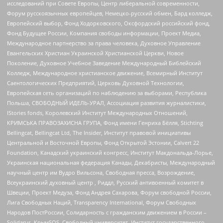
исследований при Совете Европы, Центр либеральной современности,
Форум русскоязычных европейцев, Немецко-русский обмен, Бард колледж,
Европейский выбор, Фонд Ходорковского, Оксфордский российский фонд,
Фонд Будущее России, Компания свободы информации, Проект Медиа,
Международное партнерство за права человека, Духовное Управление
Евангельских Христиан Украинской Христианской Церкви, Новое
Поколение, Духовное Учебное Заведение Международный Библейский
Колледж, Международное христианское движение, Всемирный Институт
Саентологических Предприятий, Церковь Духовной Технологии,
Европейская сеть организаций по наблюдению за выборами, Республика
Польша, СВОБОДНЫЙ ИДЕЛЬ-УРАЛ, Ассоциация развития журналистики,
IStories fonds, Королевский Институт Международных Отношений,
КРИМСЬКА ПРАВОЗАХИСНА ГРУПА, Фонд имени Генриха Бёлля, Stichting
Bellingcat, Bellingcat Ltd, The Insider, Институт правовой инициативы
Центральной и Восточной Европы, Фонд Открытой Эстонии, Calvert 22
Foundation, Канадский украинский конгресс, Институт Макдональда-Лорье,
Украинская национальная федерация Канады, Декабристы, Международный
научный центр им Вудро Вильсона, Свободная пресса, Возрождение,
Всеукраинский духовный центр , Риддл, Русский антивоенный комитет в
Швеции, Проект Медуза, Фонд Андрея Сахарова, Форум свободной России,
Лига Свободных Наций, Transparеncy International, Форум Свободных
Народов ПостРоссии, Солидарность с гражданским движением в России –
Solidarus, КрымSOS, Свободный университет, Институт государственного