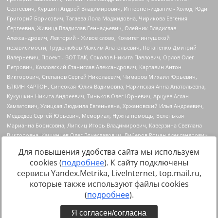
Для повышения удобства сайта мы используем
cookies (
подробнее
). К сайту подключены
сервисы Yandex.Metrika, LiveInternet, top.mail.ru,
Источник:
https://minjust.gov.ru/uploaded/files/reestr-
которые также используют файлы cookies
inostrannyih-agentov-22-03-2024.pdf
данные на
22.03.2024
(
подробнее
).
Я согласен/согласна