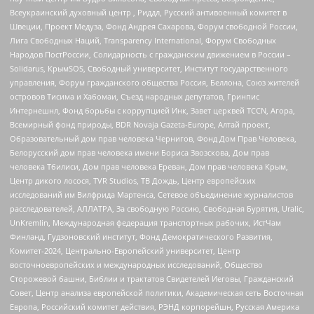
Всеукраинский духовный центр , Риддл, Русский антивоенный комитет в
Швеции, Проект Медуза, Фонд Андрея Сахарова, Форум свободной России,
Лига Свободных Наций, Transparеncy International, Форум Свободных
Народов ПостРоссии, Солидарность с гражданским движением в России –
Solidarus, КрымSOS, Свободный университет, Институт государственного
управления, Форум гражданского общества Россия, Беллона, Союз жителей
островов Тисима и Хабомаи, Съезд народных депутатов, Гринпис
Интернешнл, Фонд борьбы с коррупцией Инк, Завет церквей TCCN, Агора,
Всемирный фонд природы, BDR Novaja Gazeta-Europe, Алтай проект,
Образовательный дом прав человека Чернигов, Фонд Дом Прав Человека,
Белорусский дом прав человека имени Бориса Звозскова, Дом прав
человека Тбилиси, Дом прав человека Ереван, Дом прав человека Крым,
Центр дикого лосося, TVR Studios, ТВ Дождь, Центр европейских
исследований им Вилфрида Мартенса, Сетевое объединение журналистов
расследователей, АЛЛАТРА, За свободную Россию, Свободная Бурятия, Uralic,
UnKremlin, Международная федерация транспортных рабочих, ИстЧам
Финланд, Гудзоновский институт, Фонд Демократического Развития,
Комитет-2024, Центрально-Европейский университет, Центр
восточноевропейских и международных исследований, Общество
Сторожевой башни, Библии и трактатов Свидетелей Иеговы, Гражданский
Совет, Центр анализа европейской политики, Академическая сеть Восточная
Европа, Российский комитет действия, РЭНД корпорейшн, Русская Америка