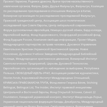
Прожект Хармони, Родники дракона, Врачи против насильственного
извлечения органов, Фалунь Дафа, Друзья Фалуньгун, Фалуньгун, Коалиция
по расследованию преследования в отношении Фалуньгун в Китае,
Всемирная организация по расследованию преследований Фалуньгун,
Пражский гражданский центр, Ассоциация школ политических
исследований при Совете Европы, Центр либеральной современности,
Форум русскоязычных европейцев, Немецко-русский обмен, Бард колледж,
Европейский выбор, Фонд Ходорковского, Оксфордский российский фонд,
Фонд Будущее России, Компания свободы информации, Проект Медиа,
Международное партнерство за права человека, Духовное Управление
Евангельских Христиан Украинской Христианской Церкви, Новое
Поколение, Духовное Учебное Заведение Международный Библейский
Колледж, Международное христианское движение, Всемирный Институт
Саентологических Предприятий, Церковь Духовной Технологии,
Европейская сеть организаций по наблюдению за выборами, Республика
Польша, СВОБОДНЫЙ ИДЕЛЬ-УРАЛ, Ассоциация развития журналистики,
IStories fonds, Королевский Институт Международных Отношений,
КРИМСЬКА ПРАВОЗАХИСНА ГРУПА, Фонд имени Генриха Бёлля, Stichting
Bellingcat, Bellingcat Ltd, The Insider, Институт правовой инициативы
Центральной и Восточной Европы, Фонд Открытой Эстонии, Calvert 22
Foundation, Канадский украинский конгресс, Институт Макдональда-Лорье,
Украинская национальная федерация Канады, Декабристы, Международный
научный центр им Вудро Вильсона, Свободная пресса, Возрождение,