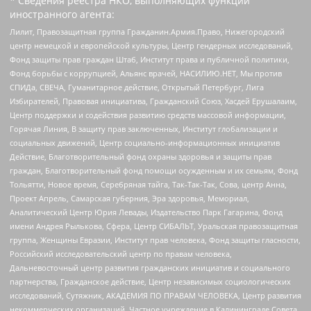
* Сведения реестра НКО, выполняющих функции
иностранного агента:
Лилит, Правозащитная группа Гражданин.Армия.Право, Нижегородский
центр немецкой и европейской культуры, Центр гендерных исследований,
Фонд защиты прав граждан Штаб, Институт права и публичной политики,
Фонд борьбы с коррупцией, Альянс врачей, НАСИЛИЮ.НЕТ, Мы против
СПИДа, СВЕЧА, Гуманитарное действие, Открытый Петербург, Лига
Избирателей, Правовая инициатива, Гражданский Союз, Хасдей Ерушалаим,
Центр поддержки и содействия развитию средств массовой информации,
Горячая Линия, В защиту прав заключенных, Институт глобализации и
социальных движений, Центр социально-информационных инициатив
Действие, Благотворительный фонд охраны здоровья и защиты прав
граждан, Благотворительный фонд помощи осужденным и их семьям, Фонд
Тольятти, Новое время, Серебряная тайга, Так-Так-Так, Сова, центр Анна,
Проект Апрель, Самарская губерния, Эра здоровья, Мемориал,
Аналитический Центр Юрия Левады, Издательство Парк Гагарина, Фонд
имени Андрея Рылькова, Сфера, Центр СИБАЛЬТ, Уральская правозащитная
группа, Женщины Евразии, Институт прав человека, Фонд защиты гласности,
Российский исследовательский центр по правам человека,
Дальневосточный центр развития гражданских инициатив и социального
партнерства, Гражданское действие, Центр независимых социологических
исследований, Сутяжник, АКАДЕМИЯ ПО ПРАВАМ ЧЕЛОВЕКА, Центр развития
некоммерческих организаций, Частное учреждение в Калининграде Совета