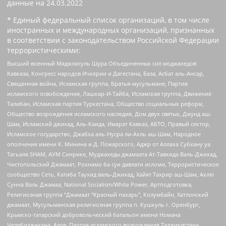
данные на
24.03.2022
* Единый федеральный список организаций, в том числе
иностранных и международных организаций, признанных
в соответствии с законодательством Российской Федерации
террористическими:
Высший военный Маджлисуль Шура Объединенных сил моджахедов
Кавказа, Конгресс народов Ичкерии и Дагестана, База, Асбат аль-Ансар,
Священная война, Исламская группа, Братья-мусульмане, Партия
исламского освобождения, Лашкар-И-Тайба, Исламская группа, Движение
Талибан, Исламская партия Туркестана, Общество социальных реформ,
Общество возрождения исламского наследия, Дом двух святых, Джунд аш-
Шам, Исламский джихад, Аль-Каида, Имарат Кавказ, АБТО, Правый сектор,
Исламское государство, Джабха аль-Нусра ли-Ахль аш-Шам, Народное
ополчение имени К. Минина и Д. Пожарского, Аджр от Аллаха Субхану уа
Тагьаля SHAM, АУМ Синрике, Муджахеды джамаата Ат-Тавхида Валь-Джихад,
Чистопольский Джамаат, Рохнамо ба суи давлати исломи, Террористическое
сообщество Сеть, Катиба Таухид валь-Джихад, Хайят Тахрир аш-Шам, Ахлю
Сунна Валь Джамаа, National Socialism/White Power, Артподготовка,
Религиозная группа “Джамаат “Красный пахарь”, Колумбайн, Хатлонский
джамаат, Мусульманская религиозная группа п. Кушкуль г. Оренбург,
Крымско-татарский добровольческий батальон имени Номана
Челебиджихана, Азов, Партия исламского возрождения Таджикистана,