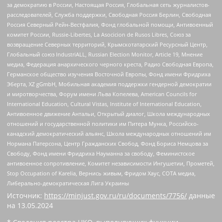
за демократию в России, Настоящая Россия, Глобальная сеть журналистов-
расследователей, Служба поддержки, Свободная Россия Берлин, Свободная
Россия Северный Рейн-Вестфалия, Фонд глобальной помощи, Антивоенный
комитет России, Russie-Libertes, La Asocicion de Rusos Libres, Союз за
возвращение Северных территорий, Крымскотатарский Ресурсный Центр,
Глобальный союз IndustriALL, Russian Election Monitor, Article 19, Мнение
медиа, Федерация анархического черного креста, Радио Свободная Европа,
Германское общество изучения Восточной Европы, Фонд имени Фридриха
Эберта, XZ gGmbH, Мобильная академия поддержки гендерной демократии
и миротворчества, Форум имени Льва Копелева, American Councils for
International Education, Cultural Vistas, Institute of International Education,
Антивоенное движение Антальи, Открытый диалог, Школа международных
отношений и государственной политики им Питера Мунка, Российско-
канадский демократический альянс, Школа международных отношений им
Нормана Патерсона, Центр Гражданских Свобод, Фонд Бориса Немцова за
Свободу, Фонд имени Фридриха Науманна за свободу, Феминистское
антивоенное сопротивление, Комитет независимости Ингушетии, Прометей,
Stop Occupation of Karelia, Вернись живым, Фридом Хаус, СОТА медиа,
Либерально-демократическая Лига Украины
Источник:
https://minjust.gov.ru/ru/documents/7756/
данные
на
13.05.2024