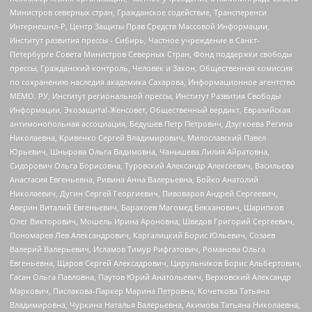
Министров северных стран, Гражданское содействие, Трансперенси
Интернешнл-Р, Центр Защиты Прав Средств Массовой Информации,
Институт развития прессы - Сибирь, Частное учреждение в Санкт-
Петербурге Совета Министров Северных Стран, Фонд поддержки свободы
прессы, Гражданский контроль, Человек и Закон, Общественная комиссия
по сохранению наследия академика Сахарова, Информационное агентство
МЕМО. РУ, Институт региональной прессы, Институт Развития Свободы
Информации, Экозащита!-Женсовет, Общественный вердикт, Евразийская
антимонопольная ассоциация, Бедушев Петр Петрович, Дзугкоева Регина
Николаевна, Кривенко Сергей Владимирович, Милославский Павел
Юрьевич, Шнырова Ольга Вадимовна, Чанышева Лилия Айратовна,
Сидорович Ольга Борисовна, Туровский Александр Алексеевич, Васильева
Анастасия Евгеньевна, Ривина Анна Валерьевна, Бойко Анатолий
Николаевич, Дугин Сергей Георгиевич, Пивоваров Андрей Сергеевич,
Аверин Виталий Евгеньевич, Барахоев Магомед Бекханович, Шарипков
Олег Викторович, Мошель Ирина Ароновна, Шведов Григорий Сергеевич,
Пономарев Лев Александрович, Каргалицкий Борис Юльевич, Созаев
Валерий Валерьевич, Исламов Тимур Рифгатович, Романова Ольга
Евгеньевна, Щаров Сергей Алексадрович, Цирульников Борис Альбертович,
Гасан Ольга Павловна, Паутов Юрий Анатольевич, Верховский Александр
Маркович, Пислакова-Паркер Марина Петровна, Кочеткова Татьяна
Владимировна, Чуркина Наталья Валерьевна, Акимова Татьяна Николаевна,