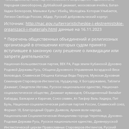
Народная самооборона, Дуббайский джамаат, московская ячейка, Батал-
Хаджи Белхороев, Маньяки Культ Убийц, Молодёжь Которая Улыбается,
Легион Свобода России, Айдар, Русский добровольческий корпус
Источник:
http://nac.gov.ru/terroristicheskie-i-ekstremistskie-
organizacii-i-materialy.html
данные на
16.11.2023
* Перечень общественных объединений и религиозных
организаций в отношении которых судом принято
вступившее в законную силу решение о ликвидации или
запрете деятельности:
Национал-большевистская партия, ВЕК РА, Рада земли Кубанской Духовно
Родовой Державы Русь, Община Духовного Управления Асгардской Веси
Беловодья, Славянская Община Капища Веды Перуна, Мужская Духовная
Семинария Староверов-Инглингов, Нурджулар, К Богодержавию, Таблиги
Джамаат, Свидетели Иеговы, Русское национальное единство, Национал-
социалистическое общество, Джамаат мувахидов, Объединенный Вилайат
Кабарды, Балкарии и Карачая, Союз славян, Ат-Такфир Валь-Хиджра, Пит
Буль, Национал-социалистическая рабочая партия России, Славянский союз,
Формат-18, Благородный Орден Дьявола, Армия воли народа,
Национальная Социалистическая Инициатива города Череповца, Духовно-
Родовая Держава Русь, Русское национальное единство, Древнерусской
Инглистической церкви Православных Староверов-Инглингов, Русский