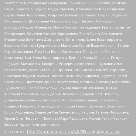
Золотарева Екатерина Александровна, Рачинский Ян Збигневич, Жемкова
Елена Борисовна, Гудков Лев Дмитриевич, Илларионова Юлия Юрьевна,
Саранг Анна Васильевна, Захарова Светлана Сергеевна, Аверин Владимир
Анатольевич, Щур Татьяна Михайловна, Щур Николай Алексеевич,
Блинушов Андрей Юрьевич, Мосин Алексей Геннадьевич, Гефтер Валентин
Михайлович, Симонов Алексей Кириллович, Флиге Ирина Анатольевна,
Мельникова Валентина Дмитриевна, Вититинова Елена Владимировна,
Баженова Светлана Куприяновна, Максимов Сергей Владимирович, Беляев
Сергей Иванович, Голубева Елена Николаевна, Ганнушкина Светлана
Алексеевна, Закс Елена Владимировна, Буртина Елена Юрьевна, Гендель
Людмила Залмановна, Кокорина Екатерина Алексеевна, Шуманов Илья
Вячеславович, Арапова Галина Юрьевна, Свечников Анатолий Мариевич,
Прохоров Вадим Юрьевич, Шахова Елена Владимировна, Подузов Сергей
Васильевич, Протасова Ирина Вячеславовна, Литинский Леонид Борисович,
Лукашевский Сергей Маркович, Бахмин Вячеслав Иванович, Шабад
Анатолий Ефимович, Сухих Дарья Николаевна, Орлов Олег Петрович,
Добровольская Анна Дмитриевна, Королева Александра Евгеньевна,
Смирнов Владимир Александрович, Вицин Сергей Ефимович, Золотухин
Борис Андреевич, Левинсон Лев Семенович, Локшина Татьяна Иосифовна,
Орлов Олег Петрович, Полякова Мара Федоровна, Резник Генри Маркович,
Захаров Герман Константинович
Источник:
http://unro.minjust.ru/NKOForeignAgent.aspx