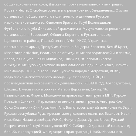
общенациональный союз, Движение против нелегальной иммиграции,
Кровь и Честь, О свободе совести и о религиозных объединениях, Омская
организация общественного политического движения Русское
национальное единство, Северное Братство, Клуб Болельщиков
Футбольного Клуба Динамо, Файзрахманисты, Мусульманская религиозная
организация п. Боровский, Община Коренного Русского народа
Щелковского района, Правый сектор, УНА - УНСО, Украинская
повстанческая армия, Тризуб им. Степана Бандеры, Братство, Белый Крест,
Misanthropic division, Религиозное объединение последователей инглиизма,
Народная Социальная Инициатива, TulaSkins, Этнополитическое
объединение Русские, Русское национальное объединение Атака, Мечеть
Мирмамеда, Община Коренного Русского народа г. Астрахани, ВОЛЯ,
Меджлис крымскотатарского народа, Рубеж Севера, ТОЙС, О
противодействии экстремистской деятельности, РЕВТАТПОД, Артподготовка,
Штольц, В честь иконы Божией Матери Державная, Сектор 16,
Независимость, Фирма, Молодежная правозащитная группа МПГ, Курсом
Правды и Единения, Каракольская инициативная группа, Автоград Крю,
Союз Славянских Сил Руси, Алля-Аят, Благотворительный пансионат Ак Умут,
Русская республика Русь, Арестантское уголовное единство, Башкорт, Нация
и свобода, Нация и свобода, W.H.С., Фалунь Дафа, Иртыш Ultras, Русский
Патриотический клуб-Новокузнецк/РПК, Сибирский державный союз, Фонд
борьбы с коррупцией, Фонд защиты прав граждан, Штабы Навального,