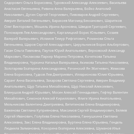
Сидорович Ольга Борисовна, Туровский Александр Алексеевич, Васильева
Анастасия Евгеньевна, Ривина Анна Валерьевна, Бойко Анатолий
Николаевич, Дугин Сергей Георгиевич, Пивоваров Андрей Сергеевич,
Аверин Виталий Евгеньевич, Барахоев Магомед Бекханович, Шарипков
Олег Викторович, Мошель Ирина Ароновна, Шведов Григорий Сергеевич,
Пономарев Лев Александрович, Каргалицкий Борис Юльевич, Созаев
Валерий Валерьевич, Исламов Тимур Рифгатович, Романова Ольга
Евгеньевна, Щаров Сергей Алексадрович, Цирульников Борис Альбертович,
Гасан Ольга Павловна, Паутов Юрий Анатольевич, Верховский Александр
Маркович, Пислакова-Паркер Марина Петровна, Кочеткова Татьяна
Владимировна, Чуркина Наталья Валерьевна, Акимова Татьяна Николаевна,
Золотарева Екатерина Александровна, Рачинский Ян Збигневич, Жемкова
Елена Борисовна, Гудков Лев Дмитриевич, Илларионова Юлия Юрьевна,
Саранг Анна Васильевна, Захарова Светлана Сергеевна, Аверин Владимир
Анатольевич, Щур Татьяна Михайловна, Щур Николай Алексеевич,
Блинушов Андрей Юрьевич, Мосин Алексей Геннадьевич, Гефтер Валентин
Михайлович, Симонов Алексей Кириллович, Флиге Ирина Анатольевна,
Мельникова Валентина Дмитриевна, Вититинова Елена Владимировна,
Баженова Светлана Куприяновна, Максимов Сергей Владимирович, Беляев
Сергей Иванович, Голубева Елена Николаевна, Ганнушкина Светлана
Алексеевна, Закс Елена Владимировна, Буртина Елена Юрьевна, Гендель
Людмила Залмановна, Кокорина Екатерина Алексеевна, Шуманов Илья