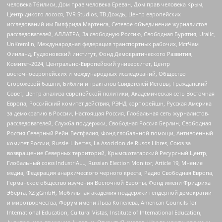
человека Тбилиси, Дом прав человека Ереван, Дом прав человека Крым,
Центр дикого лосося, TVR Studios, ТВ Дождь, Центр европейских
исследований им Вилфрида Мартенса, Сетевое объединение журналистов
расследователей, АЛЛАТРА, За свободную Россию, Свободная Бурятия, Uralic,
UnKremlin, Международная федерация транспортных рабочих, ИстЧам
Финланд, Гудзоновский институт, Фонд Демократического Развития,
Комитет-2024, Центрально-Европейский университет, Центр
восточноевропейских и международных исследований, Общество
Сторожевой башни, Библии и трактатов Свидетелей Иеговы, Гражданский
Совет, Центр анализа европейской политики, Академическая сеть Восточная
Европа, Российский комитет действия, РЭНД корпорейшн, Русская Америка
за демократию в России, Настоящая Россия, Глобальная сеть журналистов-
расследователей, Служба поддержки, Свободная Россия Берлин, Свободная
Россия Северный Рейн-Вестфалия, Фонд глобальной помощи, Антивоенный
комитет России, Russie-Libertes, La Asocicion de Rusos Libres, Союз за
возвращение Северных территорий, Крымскотатарский Ресурсный Центр,
Глобальный союз IndustriALL, Russian Election Monitor, Article 19, Мнение
медиа, Федерация анархического черного креста, Радио Свободная Европа,
Германское общество изучения Восточной Европы, Фонд имени Фридриха
Эберта, XZ gGmbH, Мобильная академия поддержки гендерной демократии
и миротворчества, Форум имени Льва Копелева, American Councils for
International Education, Cultural Vistas, Institute of International Education,