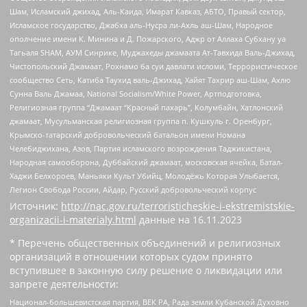
Шам, Исламский джихад, Аль-Каида, Имарат Кавказ, АБТО, Правый сектор,
Исламское государство, Джабха аль-Нусра ли-Ахль аш-Шам, Народное
ополчение имени К. Минина и Д. Пожарского, Аджр от Аллаха Субхану уа
Тагьаля SHAM, АУМ Синрике, Муджахеды джамаата Ат-Тавхида Валь-Джихад,
Чистопольский Джамаат, Рохнамо ба суи давлати исломи, Террористическое
сообщество Сеть, Катиба Таухид валь-Джихад, Хайят Тахрир аш-Шам, Ахлю
Сунна Валь Джамаа, National Socialism/White Power, Артподготовка,
Религиозная группа “Джамаат “Красный пахарь”, Колумбайн, Хатлонский
джамаат, Мусульманская религиозная группа п. Кушкуль г. Оренбург,
Крымско-татарский добровольческий батальон имени Номана
Челебиджихана, Азов, Партия исламского возрождения Таджикистана,
Народная самооборона, Дуббайский джамаат, московская ячейка, Батал-
Хаджи Белхороев, Маньяки Культ Убийц, Молодёжь Которая Улыбается,
Легион Свобода России, Айдар, Русский добровольческий корпус
Источник:
http://nac.gov.ru/terroristicheskie-i-ekstremistskie-
organizacii-i-materialy.html
данные на
16.11.2023
* Перечень общественных объединений и религиозных
организаций в отношении которых судом принято
вступившее в законную силу решение о ликвидации или
запрете деятельности:
Национал-большевистская партия, ВЕК РА, Рада земли Кубанской Духовно