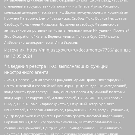
Антивоенное движение Антальи, Открытый диалог, Школа международных
отношений и государственной политики им Питера Мунка, Российско-
канадский демократический альянс, Школа международных отношений им
Нормана Патерсона, Центр Гражданских Свобод, Фонд Бориса Немцова за
Свободу, Фонд имени Фридриха Науманна за свободу, Феминистское
антивоенное сопротивление, Комитет независимости Ингушетии, Прометей,
Stop Occupation of Karelia, Вернись живым, Фридом Хаус, СОТА медиа,
Либерально-демократическая Лига Украины
Источник:
https://minjust.gov.ru/ru/documents/7756/
данные
на
13.05.2024
* Сведения реестра НКО, выполняющих функции
иностранного агента:
Лилит, Правозащитная группа Гражданин.Армия.Право, Нижегородский
центр немецкой и европейской культуры, Центр гендерных исследований,
Фонд защиты прав граждан Штаб, Институт права и публичной политики,
Фонд борьбы с коррупцией, Альянс врачей, НАСИЛИЮ.НЕТ, Мы против
СПИДа, СВЕЧА, Гуманитарное действие, Открытый Петербург, Лига
Избирателей, Правовая инициатива, Гражданский Союз, Хасдей Ерушалаим,
Центр поддержки и содействия развитию средств массовой информации,
Горячая Линия, В защиту прав заключенных, Институт глобализации и
социальных движений, Центр социально-информационных инициатив
Действие, Благотворительный фонд охраны здоровья и защиты прав