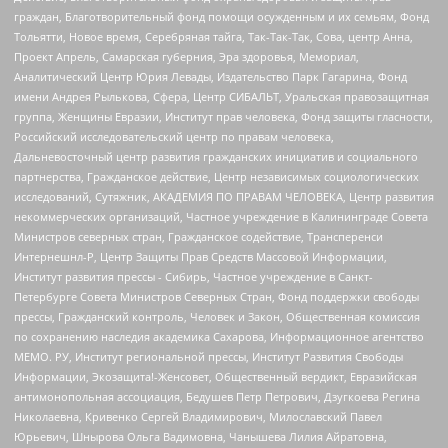
граждан, Благотворительный фонд помощи осужденным и их семьям, Фонд
Тольятти, Новое время, Серебряная тайга, Так-Так-Так, Сова, центр Анна,
Проект Апрель, Самарская губерния, Эра здоровья, Мемориал,
Аналитический Центр Юрия Левады, Издательство Парк Гагарина, Фонд
имени Андрея Рылькова, Сфера, Центр СИБАЛЬТ, Уральская правозащитная
группа, Женщины Евразии, Институт прав человека, Фонд защиты гласности,
Российский исследовательский центр по правам человека,
Дальневосточный центр развития гражданских инициатив и социального
партнерства, Гражданское действие, Центр независимых социологических
исследований, Сутяжник, АКАДЕМИЯ ПО ПРАВАМ ЧЕЛОВЕКА, Центр развития
некоммерческих организаций, Частное учреждение в Калининграде Совета
Министров северных стран, Гражданское содействие, Трансперенси
Интернешнл-Р, Центр Защиты Прав Средств Массовой Информации,
Институт развития прессы - Сибирь, Частное учреждение в Санкт-
Петербурге Совета Министров Северных Стран, Фонд поддержки свободы
прессы, Гражданский контроль, Человек и Закон, Общественная комиссия
по сохранению наследия академика Сахарова, Информационное агентство
МЕМО. РУ, Институт региональной прессы, Институт Развития Свободы
Информации, Экозащита!-Женсовет, Общественный вердикт, Евразийская
антимонопольная ассоциация, Бедушев Петр Петрович, Дзугкоева Регина
Николаевна, Кривенко Сергей Владимирович, Милославский Павел
Юрьевич, Шнырова Ольга Вадимовна, Чанышева Лилия Айратовна,