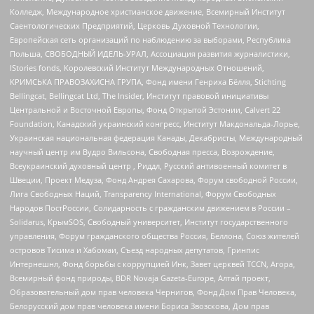
Колледж, Международное христианское движение, Всемирный Институт
Саентологических Предприятий, Церковь Духовной Технологии,
Европейская сеть организаций по наблюдению за выборами, Республика
Польша, СВОБОДНЫЙ ИДЕЛЬ-УРАЛ, Ассоциация развития журналистики,
IStories fonds, Королевский Институт Международных Отношений,
КРИМСЬКА ПРАВОЗАХИСНА ГРУПА, Фонд имени Генриха Бёлля, Stichting
Bellingcat, Bellingcat Ltd, The Insider, Институт правовой инициативы
Центральной и Восточной Европы, Фонд Открытой Эстонии, Calvert 22
Foundation, Канадский украинский конгресс, Институт Макдональда-Лорье,
Украинская национальная федерация Канады, Декабристы, Международный
научный центр им Вудро Вильсона, Свободная пресса, Возрождение,
Всеукраинский духовный центр , Риддл, Русский антивоенный комитет в
Швеции, Проект Медуза, Фонд Андрея Сахарова, Форум свободной России,
Лига Свободных Наций, Transparеncy International, Форум Свободных
Народов ПостРоссии, Солидарность с гражданским движением в России –
Solidarus, КрымSOS, Свободный университет, Институт государственного
управления, Форум гражданского общества Россия, Беллона, Союз жителей
островов Тисима и Хабомаи, Съезд народных депутатов, Гринпис
Интернешнл, Фонд борьбы с коррупцией Инк, Завет церквей TCCN, Агора,
Всемирный фонд природы, BDR Novaja Gazeta-Europe, Алтай проект,
Образовательный дом прав человека Чернигов, Фонд Дом Прав Человека,
Белорусский дом прав человека имени Бориса Звозскова, Дом прав