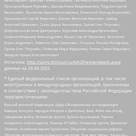
Вячеславович, Арапова Галина Юрьевна, Свечников Анатолий Мариевич,
Прохоров Вадим Юрьевич, Шахова Елена Владимировна, Подузов Сергей
Васильевич, Протасова Ирина Вячеславовна, Литинский Леонид Борисович,
Лукашевский Сергей Маркович, Бахмин Вячеслав Иванович, Шабад
Анатолий Ефимович, Сухих Дарья Николаевна, Орлов Олег Петрович,
Добровольская Анна Дмитриевна, Королева Александра Евгеньевна,
Смирнов Владимир Александрович, Вицин Сергей Ефимович, Золотухин
Борис Андреевич, Левинсон Лев Семенович, Локшина Татьяна Иосифовна,
Орлов Олег Петрович, Полякова Мара Федоровна, Резник Генри Маркович,
Захаров Герман Константинович
Источник:
http://unro.minjust.ru/NKOForeignAgent.aspx
данные на
24.03.2022
* Единый федеральный список организаций, в том числе
иностранных и международных организаций, признанных
в соответствии с законодательством Российской Федерации
террористическими:
Высший военный Маджлисуль Шура Объединенных сил моджахедов
Кавказа, Конгресс народов Ичкерии и Дагестана, База, Асбат аль-Ансар,
Священная война, Исламская группа, Братья-мусульмане, Партия
исламского освобождения, Лашкар-И-Тайба, Исламская группа, Движение
Талибан, Исламская партия Туркестана, Общество социальных реформ,
Общество возрождения исламского наследия, Дом двух святых, Джунд аш-