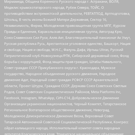
Мирмамеда, Община Коренного Русского народа г. Астрахани, ВОЛЯ,
Меджлис крымскотатарского народа, Рубеж Севера, ТОЙС, О
противодействии экстремистской деятельности, РЕВТАТПОД, Артподготовка,
Штольц, В честь иконы Божией Матери Державная, Сектор 16,
Независимость, Фирма, Молодежная правозащитная группа МПГ, Курсом
Правды и Единения, Каракольская инициативная группа, Автоград Крю,
Союз Славянских Сил Руси, Алля-Аят, Благотворительный пансионат Ак Умут,
Русская республика Русь, Арестантское уголовное единство, Башкорт, Нация
и свобода, Нация и свобода, W.H.С., Фалунь Дафа, Иртыш Ultras, Русский
Патриотический клуб-Новокузнецк/РПК, Сибирский державный союз, Фонд
борьбы с коррупцией, Фонд защиты прав граждан, Штабы Навального,
Совет граждан СССР Прикубанского округа г. Краснодара, Мужское
государство, Народное объединение русского движения, Народное
движение Адат, Народный совет граждан РСФСР СССР Архангельской
области, Проект Штурм, Граждане СССР, Держава Союз Советских Светлых
Родов, Совет Советских Социалистических Районов, Meta Platforms Inc,
Facebook, Instagram, WhatsApp, СИЧ-С14, Добровольческое Движение
Организации украинских националистов, Черный Комитет, Татарстанское
Региональное Всетатарское общественное движение, Невоград,
Молодежное Демократическое Движение Весна, Верховный Совет
Татарской Автономной Советской Социалистической Республики, Конгресс
ойрат-калмыцкого народа, Исполнительный комитет совета народных
депутатов Красноярского края, Этническое национальное объединение,