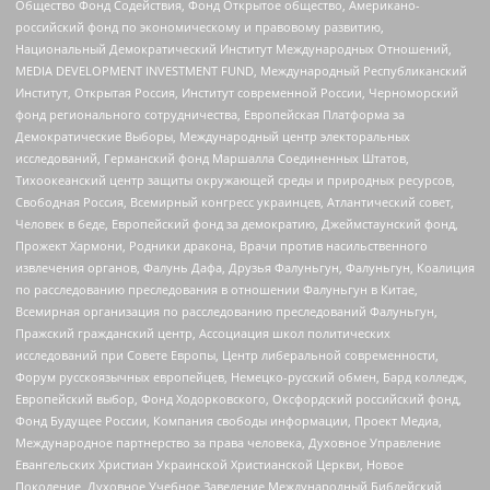
Общество Фонд Содействия, Фонд Открытое общество, Американо-
российский фонд по экономическому и правовому развитию,
Национальный Демократический Институт Международных Отношений,
MEDIA DEVELOPMENT INVESTMENT FUND, Международный Республиканский
Институт, Открытая Россия, Институт современной России, Черноморский
фонд регионального сотрудничества, Европейская Платформа за
Демократические Выборы, Международный центр электоральных
исследований, Германский фонд Маршалла Соединенных Штатов,
Тихоокеанский центр защиты окружающей среды и природных ресурсов,
Свободная Россия, Всемирный конгресс украинцев, Атлантический совет,
Человек в беде, Европейский фонд за демократию, Джеймстаунский фонд,
Прожект Хармони, Родники дракона, Врачи против насильственного
извлечения органов, Фалунь Дафа, Друзья Фалуньгун, Фалуньгун, Коалиция
по расследованию преследования в отношении Фалуньгун в Китае,
Всемирная организация по расследованию преследований Фалуньгун,
Пражский гражданский центр, Ассоциация школ политических
исследований при Совете Европы, Центр либеральной современности,
Форум русскоязычных европейцев, Немецко-русский обмен, Бард колледж,
Европейский выбор, Фонд Ходорковского, Оксфордский российский фонд,
Фонд Будущее России, Компания свободы информации, Проект Медиа,
Международное партнерство за права человека, Духовное Управление
Евангельских Христиан Украинской Христианской Церкви, Новое
Поколение, Духовное Учебное Заведение Международный Библейский