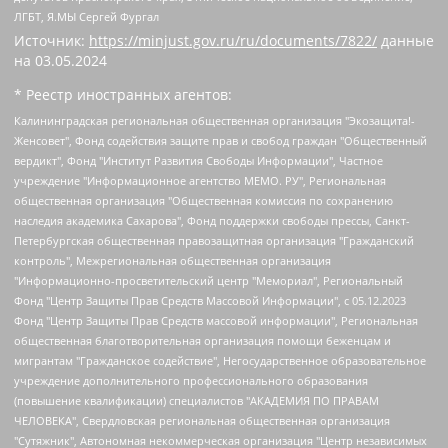
ЛГБТ, Я.МЫ Сергей Фургал
Источник:
https://minjust.gov.ru/ru/documents/7822/
данные
на
03.05.2024
* Реестр иностранных агентов:
Калининградская региональная общественная организация "Экозащита!-Женсовет", Фонд содействия защите прав и свобод граждан "Общественный вердикт", Фонд "Институт Развития Свободы Информации", Частное учреждение "Информационное агентство МЕМО. РУ", Региональная общественная организация "Общественная комиссия по сохранению наследия академика Сахарова", Фонд поддержки свободы прессы, Санкт-Петербургская общественная правозащитная организация "Гражданский контроль", Межрегиональная общественная организация "Информационно-просветительский центр "Мемориал", Региональный Фонд "Центр Защиты Прав Средств Массовой Информации", с 05.12.2023 Фонд "Центр Защиты Прав Средств массовой информации", Региональная общественная благотворительная организация помощи беженцам и мигрантам "Гражданское содействие", Негосударственное образовательное учреждение дополнительного профессионального образования (повышение квалификации) специалистов "АКАДЕМИЯ ПО ПРАВАМ ЧЕЛОВЕКА", Свердловская региональная общественная организация "Сутяжник", Автономная некоммерческая организация "Центр независимых социологических исследований", Союз общественных объединений "Российский исследовательский центр по правам человека", Региональное общественное учреждение научно-информационный центр "МЕМОРИАЛ", Некоммерческая организация "Фонд защиты гласности", Автономная некоммерческая организация "Институт прав человека", Городская общественная организация "Екатеринбургское общество "МЕМОРИАЛ", Городская общественная организация "Рязанское историко-просветительское и правозащитное общество "Мемориал" (Рязанский Мемориал), Челябинский региональный орган общественной самодеятельности – женское общественное объединение "Женщины Евразии", Челябинский региональный орган общественной самодеятельности "Уральская правозащитная группа", Фонд содействия защите здоровья и социальной справедливости имени Андрея Рылькова, Автономная Некоммерческая Организация "Аналитический Центр Юрия Левады", Автономная некоммерческая организация социальной поддержки населения "Проект Апрель", Региональная общественная организация помощи женщинам и детям, находящимся в кризисной ситуации "Информационно-методический центр "Анна", Фонд содействия развитию массовых коммуникаций и правовому просвещению "Так-так-Так", Фонд содействия устойчивому развитию "Серебряная тайга", Свердловский региональный общественный фонд социальных проектов "Новое время", "Idel.Реалии", Кавказ.Реалии, Крым.Реалии, Телеканал Настоящее Время, Татаро-башкирская служба Радио Свобода (Azatliq Radiosi), Радио Свободная Европа/Радио Свобода (PCE/PC), "Сибирь.Реалии", "Фактограф", Благотворительный фонд помощи осужденным и их семьям, Автономная некоммерческая организация "Институт глобализации и социальных движений", Фонд "В защиту прав заключенных", Частное учреждение "Центр поддержки и содействия развитию средств массовой информации", Пензенский региональный общественный благотворительный фонд "Гражданский союз", "Север.Реалии", Некоммерческая организация Фонд "Правовая инициатива", Общество с ограниченной ответственностью "Радио Свободная Европа/Радио Свобода", Чешское информационное агентство "MEDIUM-ORIENT", Красноярская региональная общественная организация "Мы против СПИДа", Камалягин Денис Николаевич, Маркелов Сергей Евгеньевич, Пономарев Лев Александрович, Савицкая Людмила Алексеевна, Автономная некоммерческая организация "Центр по работе с проблемой насилия "НАСИЛИЮ.НЕТ", Межрегиональный профессиональный союз работников здравоохранения "Альянс врачей", Юридическое лицо, зарегистрированное в Латвийской Республике, SIA "Medusa Project" (регистрационный номер 40103797863, дата регистрации 10.06.2014), Некоммерческая организация "Фонд по борьбе с коррупцией", Автономная некоммерческая организация "Институт права и публичной политики", Баданин Роман Сергеевич, Гликин Максим Александрович, Железнова Мария Михайловна, Лукьянова Юлия Сергеевна, Маетная Елизавета Витальевна, Маняхин Петр Борисович, Чуракова Ольга Владимировна, Ярош Юлия Петровна, Юридическое лицо "The Insider SIA", зарегистрированное в Риге, Латвийская Республика (дата регистрации 26.06.2015), являющееся администратором доменного имени интернет-издания "The Insider SIA", https://theins.ru, Постернак Алексей Евгеньевич, Рубин Михаил Аркадьевич, Анин Роман Александрович, Юридическое лицо Istories fonds, зарегистрированное в Латвийской Республике (регистрационный номер 50008295751, дата регистрации 24.02.2020), Великовский Дмитрий Александрович, Долинина Ирина Николаевна, Мароховская Алеся Алексеевна, Шлейнов Роман Юрьевич, Шмагун Олеся Валентиновна, Общество с ограниченной ответственностью "Альтаир 2021", Общество с ограниченной ответственностью "Вега 2021", Общество с ограниченной ответственностью "Главный редактор 2021", Общество с ограниченной ответственностью "Ромашки монолит", Важенков Артем Валерьевич, Ивановская областная общественная организация "Центр гендерных исследований", Гурман Юрий Альбертович, Медиапроект "ОВД-Инфо", Егоров Владимир Владимирович, Жилинский Владимир Александрович, Общество с ограниченной ответственностью "ЗП", Иванова София Юрьевна, Карезина Инна Павловна, Кильтау Екатерина Викторовна, Петров Алексей Викторович, Пискунов Сергей Евгеньевич, Смирнов Сергей Сергеевич, Тихонов Михаил Сергеевич, Общество с ограниченной ответственностью "ЖУРНАЛИСТ-ИНОСТРАННЫЙ АГЕНТ", Арапова Галина Юрьевна, Вольтская Татьяна Анатольевна, Американская компания "Mason G.E.S. Anonymous Foundation" (США), являющаяся владельцем интернет-издания https://mnews.world/, Компания "Stichting Bellingcat", зарегистрированная в Нидерландах (дата регистрации 11.07.2018), Захаров Андрей Вячеславович, Клепиковская Екатерина Дмитриевна, Общество с ограниченной ответственностью "МЕМО", Перл Роман Александрович, Симонов Евгений Алексеевич, Соловьева Елена Анатольевна, Сотников Даниил Владимирович, Сурначева Елизавета Дмитриевна, Автономная некоммерческая организация по защите прав человека и информированию населения "Якутия – Наше Мнение", Общество с ограниченной ответственностью "Москоу диджитал медиа", с 26.01.2023 Общество с ограниченной ответственностью "Чайка Белые сады", Ветошкина Валерия Валерьевна, Заговора Максим Александрович, Межрегиональное общественное движение "Российская ЛГБТ - сеть", Оленичев Максим Владимирович, Павлов Иван Юрьевич, Скворцова Елена Сергеевна, Общество с ограниченной ответственностью "Как бы инагент", Кочетков Игорь Викторович, Общество с ограниченной ответственностью "Честные выборы", Еланчик Олег Александрович, Общество с ограниченной ответственностью "Нобелевский призыв", Гималова Регина Эмилевна, Григорьев Андрей Валерьевич, Григорьева Алина Александровна, Ассоциация по содействию защите прав призывников, альтернативнослужащих и военнослужащих "Правозащитная группа "Гражданин.Армия.Право", Хисамова Регина Фаритовна, Автономная некоммерческая организация по реализации социально-правовых программ "Лилит", Дальневосточное общественное движение "Маяк", Санкт-Петербургская ЛГБТ-инициативная группа "Выход", Инициативная группа ЛГБТ+ "Реверс", Алексеев Андрей Викторович, Бекбулатова Таисия Львовна, Беляев Иван Михайлович, Владыкина Елена Сергеевна, Гельман Марат Александрович, Никульшина Вероника Юрьевна, Толоконникова Надежда Андреевна, Шендерович Виктор Анатольевич, Общество с ограниченной ответственностью "Данное сообщение", Общество с ограниченной ответственностью Издательский дом "Новая глава", Айнбиндер Александра Александровна, Московский комьюнити-центр для ЛГБТ+инициатив, Благотворительный фонд развития филантропии, Deutsche Welle (Германия, Kurt-Schumacher-Strasse 3, 53113 Bonn), Борзунова Мария Михайловна, Воробьев Виктор Викторович, Голубева Анна Львовна, Константинова Алла Михайловна, Малкова Ирина Владимировна, Мурадов Мурад Абдулгалимович, Осетинская Елизавета Николаевна, Понасенков Евгений Николаевич, Ганапольский Матвей Юрьевич, Киселев Евгений Алексеевич, Борухович Ирина Григорьевна, Дремин Иван Тимофеевич, Дубровский Дмитрий Викторович, Красноярская региональная общественная организация поддержки и развития альтернативных образовательных технологий и межкультурных коммуникаций "ИНТЕРРА", Маяковская Екатерина Алексеевна, Фейгин Марк Захарович, Филимонов Андрей Викторович, Дзугкоева Регина Николаевна, Доброхотов Роман Александрович, Дудь Юрий Александрович, Елкин Сергей Владимирович, Кругликов Кирилл Игоревич, Сабунаева Мария Леонидовна, Семенов Алексей Владимирович, Шаинян Карен Багратович, Шульман Екатерина Михайловна, Асафьев Артур Валерьевич, Вахштайн Виктор Семенович, Венедиктов Алексей Алексеевич, Лушникова Екатерина Евгеньевна, Волков Леонид Михайлович, Невзоров Александр Глебович, Пархоменко Сергей Борисович, Сироткин Ярослав Николаевич, Кара-Мурза Владимир Владимирович, Баранова Наталья Владимировна, Гозман Леонид Яковлевич, Кагарлицкий Борис Юльевич, Климарев Михаил Валерьевич, Милов Владимир Станиславович, Автономная некоммерческая организация Краснодарский центр современного искусства "Типография", Моргенштерн Алишер Тагирович, Соболь Любовь Эдуардовна, Общество с ограниченной ответственностью "ЛИЗА НОРМ", Каспаров Гарри Кимович, Ходорковский Михаил Борисович, Общество с ограниченной ответственностью "Апрельские тезисы", Данилович Ирина Брониславовна, Кашин Олег Владимирович, Петров Николай Владимирович, Пивоваров Алексей Владимирович, Соколов Михаил Владимирович, Цветкова Юлия Владимировна, Чичваркин Евгений Александрович, Комитет против пыток/Команда против пыток, Общество с ограниченной ответственностью "Первый научный", Общество с ограниченной ответственностью "Вертолет и ко", Белоцерковская Вероника Борисовна, Кац Максим Евгеньевич, Лазарева Татьяна Юрьевна, Шаведдинов Руслан Табризович, Яшин Илья Валерьевич, Общество с ограниченной ответственностью "Иноагент ААВ", Алешковский Дмитрий Петрович, Альбац Евгения Марковна, Быков Дмитрий Львович, Галямина Юлия Евгеньевна, Лойко Сергей Леонидович, Мартынов Кирилл Константинович, Медведев Сергей Александрович, Крашенинников Федор Геннадиевич, Гордеева Катерина Вл