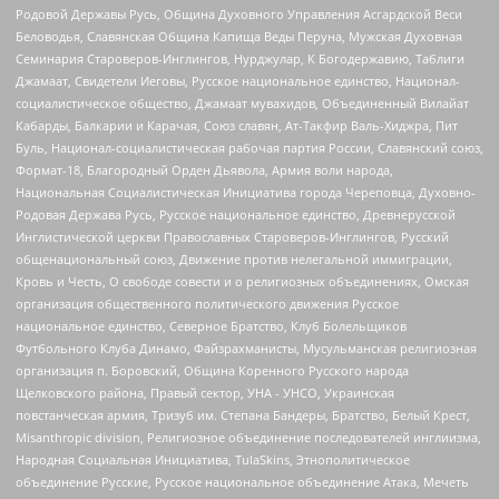
Родовой Державы Русь, Община Духовного Управления Асгардской Веси
Беловодья, Славянская Община Капища Веды Перуна, Мужская Духовная
Семинария Староверов-Инглингов, Нурджулар, К Богодержавию, Таблиги
Джамаат, Свидетели Иеговы, Русское национальное единство, Национал-
социалистическое общество, Джамаат мувахидов, Объединенный Вилайат
Кабарды, Балкарии и Карачая, Союз славян, Ат-Такфир Валь-Хиджра, Пит
Буль, Национал-социалистическая рабочая партия России, Славянский союз,
Формат-18, Благородный Орден Дьявола, Армия воли народа,
Национальная Социалистическая Инициатива города Череповца, Духовно-
Родовая Держава Русь, Русское национальное единство, Древнерусской
Инглистической церкви Православных Староверов-Инглингов, Русский
общенациональный союз, Движение против нелегальной иммиграции,
Кровь и Честь, О свободе совести и о религиозных объединениях, Омская
организация общественного политического движения Русское
национальное единство, Северное Братство, Клуб Болельщиков
Футбольного Клуба Динамо, Файзрахманисты, Мусульманская религиозная
организация п. Боровский, Община Коренного Русского народа
Щелковского района, Правый сектор, УНА - УНСО, Украинская
повстанческая армия, Тризуб им. Степана Бандеры, Братство, Белый Крест,
Misanthropic division, Религиозное объединение последователей инглиизма,
Народная Социальная Инициатива, TulaSkins, Этнополитическое
объединение Русские, Русское национальное объединение Атака, Мечеть