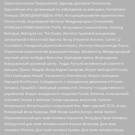
Саентологических Предприятий, Церковь Духовной Технологии,
Европейская сеть организаций по наблюдению за выборами, Республика
Польша, СВОБОДНЫЙ ИДЕЛЬ-УРАЛ, Ассоциация развития журналистики,
IStories fonds, Королевский Институт Международных Отношений,
КРИМСЬКА ПРАВОЗАХИСНА ГРУПА, Фонд имени Генриха Бёлля, Stichting
Bellingcat, Bellingcat Ltd, The Insider, Институт правовой инициативы
Центральной и Восточной Европы, Фонд Открытой Эстонии, Calvert 22
Foundation, Канадский украинский конгресс, Институт Макдональда-Лорье,
Украинская национальная федерация Канады, Декабристы, Международный
научный центр им Вудро Вильсона, Свободная пресса, Возрождение,
Всеукраинский духовный центр , Риддл, Русский антивоенный комитет в
Швеции, Проект Медуза, Фонд Андрея Сахарова, Форум свободной России,
Лига Свободных Наций, Transparеncy International, Форум Свободных
Народов ПостРоссии, Солидарность с гражданским движением в России –
Solidarus, КрымSOS, Свободный университет, Институт государственного
управления, Форум гражданского общества Россия, Беллона, Союз жителей
островов Тисима и Хабомаи, Съезд народных депутатов, Гринпис
Интернешнл, Фонд борьбы с коррупцией Инк, Завет церквей TCCN, Агора,
Всемирный фонд природы, BDR Novaja Gazeta-Europe, Алтай проект,
Образовательный дом прав человека Чернигов, Фонд Дом Прав Человека,
Белорусский дом прав человека имени Бориса Звозскова, Дом прав
человека Тбилиси, Дом прав человека Ереван, Дом прав человека Крым,