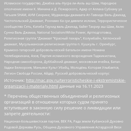
Исламское государство, Джабха аль-Нусра ли-Ахль аш-Шам, Народное
ополчение имени К. Минина и Д. Пожарского, Аджр от Аллаха Субхану уа
Тагьаля SHAM, АУМ Синрике, Муджахеды джамаата Ат-Тавхида Валь-Джихад,
Чистопольский Джамаат, Рохнамо ба суи давлати исломи, Террористическое
сообщество Сеть, Катиба Таухид валь-Джихад, Хайят Тахрир аш-Шам, Ахлю
Сунна Валь Джамаа, National Socialism/White Power, Артподготовка,
Религиозная группа “Джамаат “Красный пахарь”, Колумбайн, Хатлонский
джамаат, Мусульманская религиозная группа п. Кушкуль г. Оренбург,
Крымско-татарский добровольческий батальон имени Номана
Челебиджихана, Азов, Партия исламского возрождения Таджикистана,
Народная самооборона, Дуббайский джамаат, московская ячейка, Батал-
Хаджи Белхороев, Маньяки Культ Убийц, Молодёжь Которая Улыбается,
Легион Свобода России, Айдар, Русский добровольческий корпус
Источник:
http://nac.gov.ru/terroristicheskie-i-ekstremistskie-
organizacii-i-materialy.html
данные на
16.11.2023
* Перечень общественных объединений и религиозных
организаций в отношении которых судом принято
вступившее в законную силу решение о ликвидации или
запрете деятельности:
Национал-большевистская партия, ВЕК РА, Рада земли Кубанской Духовно
Родовой Державы Русь, Община Духовного Управления Асгардской Веси