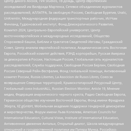
Центр дикого лосося, TVR Studios, ТВ Дождь, Центр европейских
исследований им Вилфрида Мартенса, Сетевое объединение журналистов
расследователей, АЛЛАТРА, За свободную Россию, Свободная Бурятия, Uralic,
UnKremlin, Международная федерация транспортных рабочих, ИстЧам
Финланд, Гудзоновский институт, Фонд Демократического Развития,
Комитет-2024, Центрально-Европейский университет, Центр
восточноевропейских и международных исследований, Общество
Сторожевой башни, Библии и трактатов Свидетелей Иеговы, Гражданский
Совет, Центр анализа европейской политики, Академическая сеть Восточная
Европа, Российский комитет действия, РЭНД корпорейшн, Русская Америка
за демократию в России, Настоящая Россия, Глобальная сеть журналистов-
расследователей, Служба поддержки, Свободная Россия Берлин, Свободная
Россия Северный Рейн-Вестфалия, Фонд глобальной помощи, Антивоенный
комитет России, Russie-Libertes, La Asocicion de Rusos Libres, Союз за
возвращение Северных территорий, Крымскотатарский Ресурсный Центр,
Глобальный союз IndustriALL, Russian Election Monitor, Article 19, Мнение
медиа, Федерация анархического черного креста, Радио Свободная Европа,
Германское общество изучения Восточной Европы, Фонд имени Фридриха
Эберта, XZ gGmbH, Мобильная академия поддержки гендерной демократии
и миротворчества, Форум имени Льва Копелева, American Councils for
International Education, Cultural Vistas, Institute of International Education,
Антивоенное движение Антальи, Открытый диалог, Школа международных
отношений и государственной политики им Питера Мунка, Российско-