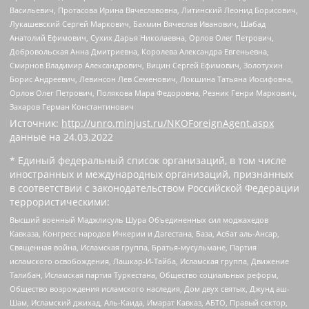
Васильевич, Протасова Ирина Вячеславовна, Литинский Леонид Борисович,
Лукашевский Сергей Маркович, Бахмин Вячеслав Иванович, Шабад
Анатолий Ефимович, Сухих Дарья Николаевна, Орлов Олег Петрович,
Добровольская Анна Дмитриевна, Королева Александра Евгеньевна,
Смирнов Владимир Александрович, Вицин Сергей Ефимович, Золотухин
Борис Андреевич, Левинсон Лев Семенович, Локшина Татьяна Иосифовна,
Орлов Олег Петрович, Полякова Мара Федоровна, Резник Генри Маркович,
Захаров Герман Константинович
Источник:
http://unro.minjust.ru/NKOForeignAgent.aspx
данные на
24.03.2022
* Единый федеральный список организаций, в том числе
иностранных и международных организаций, признанных
в соответствии с законодательством Российской Федерации
террористическими:
Высший военный Маджлисуль Шура Объединенных сил моджахедов
Кавказа, Конгресс народов Ичкерии и Дагестана, База, Асбат аль-Ансар,
Священная война, Исламская группа, Братья-мусульмане, Партия
исламского освобождения, Лашкар-И-Тайба, Исламская группа, Движение
Талибан, Исламская партия Туркестана, Общество социальных реформ,
Общество возрождения исламского наследия, Дом двух святых, Джунд аш-
Шам, Исламский джихад, Аль-Каида, Имарат Кавказ, АБТО, Правый сектор,