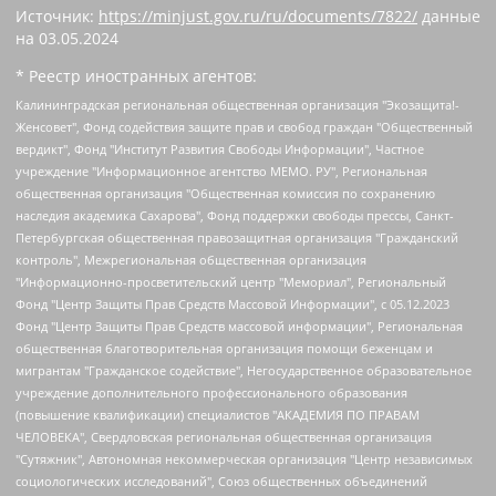
Источник:
https://minjust.gov.ru/ru/documents/7822/
данные
на
03.05.2024
* Реестр иностранных агентов:
Калининградская региональная общественная организация "Экозащита!-Женсовет", Фонд содействия защите прав и свобод граждан "Общественный вердикт", Фонд "Институт Развития Свободы Информации", Частное учреждение "Информационное агентство МЕМО. РУ", Региональная общественная организация "Общественная комиссия по сохранению наследия академика Сахарова", Фонд поддержки свободы прессы, Санкт-Петербургская общественная правозащитная организация "Гражданский контроль", Межрегиональная общественная организация "Информационно-просветительский центр "Мемориал", Региональный Фонд "Центр Защиты Прав Средств Массовой Информации", с 05.12.2023 Фонд "Центр Защиты Прав Средств массовой информации", Региональная общественная благотворительная организация помощи беженцам и мигрантам "Гражданское содействие", Негосударственное образовательное учреждение дополнительного профессионального образования (повышение квалификации) специалистов "АКАДЕМИЯ ПО ПРАВАМ ЧЕЛОВЕКА", Свердловская региональная общественная организация "Сутяжник", Автономная некоммерческая организация "Центр независимых социологических исследований", Союз общественных объединений "Российский исследовательский центр по правам человека", Региональное общественное учреждение научно-информационный центр "МЕМОРИАЛ", Некоммерческая организация "Фонд защиты гласности", Автономная некоммерческая организация "Институт прав человека", Городская общественная организация "Екатеринбургское общество "МЕМОРИАЛ", Городская общественная организация "Рязанское историко-просветительское и правозащитное общество "Мемориал" (Рязанский Мемориал), Челябинский региональный орган общественной самодеятельности – женское общественное объединение "Женщины Евразии", Челябинский региональный орган общественной самодеятельности "Уральская правозащитная группа", Фонд содействия защите здоровья и социальной справедливости имени Андрея Рылькова, Автономная Некоммерческая Организация "Аналитический Центр Юрия Левады", Автономная некоммерческая организация социальной поддержки населения "Проект Апрель", Региональная общественная организация помощи женщинам и детям, находящимся в кризисной ситуации "Информационно-методический центр "Анна", Фонд содействия развитию массовых коммуникаций и правовому просвещению "Так-так-Так", Фонд содействия устойчивому развитию "Серебряная тайга", Свердловский региональный общественный фонд социальных проектов "Новое время", "Idel.Реалии", Кавказ.Реалии, Крым.Реалии, Телеканал Настоящее Время, Татаро-башкирская служба Радио Свобода (Azatliq Radiosi), Радио Свободная Европа/Радио Свобода (PCE/PC), "Сибирь.Реалии", "Фактограф", Благотворительный фонд помощи осужденным и их семьям, Автономная некоммерческая организация "Институт глобализации и социальных движений", Фонд "В защиту прав заключенных", Частное учреждение "Центр поддержки и содействия развитию средств массовой информации", Пензенский региональный общественный благотворительный фонд "Гражданский союз", "Север.Реалии", Некоммерческая организация Фонд "Правовая инициатива", Общество с ограниченной ответственностью "Радио Свободная Европа/Радио Свобода", Чешское информационное агентство "MEDIUM-ORIENT", Красноярская региональная общественная организация "Мы против СПИДа", Камалягин Денис Николаевич, Маркелов Сергей Евгеньевич, Пономарев Лев Александрович, Савицкая Людмила Алексеевна, Автономная некоммерческая организация "Центр по работе с проблемой насилия "НАСИЛИЮ.НЕТ", Межрегиональный профессиональный союз работников здравоохранения "Альянс врачей", Юридическое лицо, зарегистрированное в Латвийской Республике, SIA "Medusa Project" (регистрационный номер 40103797863, дата регистрации 10.06.2014), Некоммерческая организация "Фонд по борьбе с коррупцией", Автономная некоммерческая организация "Институт права и публичной политики", Баданин Роман Сергеевич, Гликин Максим Александрович, Железнова Мария Михайловна, Лукьянова Юлия Сергеевна, Маетная Елизавета Витальевна, Маняхин Петр Борисович, Чуракова Ольга Владимировна, Ярош Юлия Петровна, Юридическое лицо "The Insider SIA", зарегистрированное в Риге, Латвийская Республика (дата регистрации 26.06.2015), являющееся администратором доменного имени интернет-издания "The Insider SIA", https://theins.ru, Постернак Алексей Евгеньевич, Рубин Михаил Аркадьевич, Анин Роман Александрович, Юридическое лицо Istories fonds, зарегистрированное в Латвийской Республике (регистрационный номер 50008295751, дата регистрации 24.02.2020), Великовский Дмитрий Александрович, Долинина Ирина Николаевна, Мароховская Алеся Алексеевна, Шлейнов Роман Юрьевич, Шмагун Олеся Валентиновна, Общество с ограниченной ответственностью "Альтаир 2021", Общество с ограниченной ответственностью "Вега 2021", Общество с ограниченной ответственностью "Главный редактор 2021", Общество с ограниченной ответственностью "Ромашки монолит", Важенков Артем Валерьевич, Ивановская областная общественная организация "Центр гендерных исследований", Гурман Юрий Альбертович, Медиапроект "ОВД-Инфо", Егоров Владимир Владимирович, Жилинский Владимир Александрович, Общество с ограниченной ответственностью "ЗП", Иванова София Юрьевна, Карезина Инна Павловна, Кильтау Екатерина Викторовна, Петров Алексей Викторович, Пискунов Сергей Евгеньевич, Смирнов Сергей Сергеевич, Тихонов Михаил Сергеевич, Общество с ограниченной ответственностью "ЖУРНАЛИСТ-ИНОСТРАННЫЙ АГЕНТ", Арапова Галина Юрьевна, Вольтская Татьяна Анатольевна, Американская компания "Mason G.E.S. Anonymous Foundation" (США), являющаяся владельцем интернет-издания https://mnews.world/, Компания "Stichting Bellingcat", зарегистрированная в Нидерландах (дата регистрации 11.07.2018), Захаров Андрей Вячеславович, Клепиковская Екатерина Дмитриевна, Общество с ограниченной ответственностью "МЕМО", Перл Роман Александрович, Симонов Евгений Алексеевич, Соловьева Елена Анатольевна, Сотников Даниил Владимирович, Сурначева Елизавета Дмитриевна, Автономная некоммерческая организация по защите прав человека и информированию населения "Якутия – Наше Мнение", Общество с ограниченной ответственностью "Москоу диджитал медиа", с 26.01.2023 Общество с ограниченной ответственностью "Чайка Белые сады", Ветошкина Валерия Валерьевна, Заговора Максим Александрович, Межрегиональное общественное движение "Российская ЛГБТ - сеть", Оленичев Максим Владимирович, Павлов Иван Юрьевич, Скворцова Елена Сергеевна, Общество с ограниченной ответственностью "Как бы инагент", Кочетков Игорь Викторович, Общество с ограниченной ответственностью "Честные выборы", Еланчик Олег Александрович, Общество с ограниченной ответственностью "Нобелевский призыв", Гималова Регина Эмилевна, Григорьев Андрей Валерьевич, Григорьева Алина Александровна, Ассоциация по содействию защите прав призывников, альтернативнослужащих и военнослужащих "Правозащитная группа "Гражданин.Армия.Право", Хисамова Регина Фаритовна, Автономная некоммерческая организация по реализации социально-правовых программ "Лилит", Дальневосточное общественное движение "Маяк", Санкт-Петербургская ЛГБТ-инициативная группа "Выход", Инициативная группа ЛГБТ+ "Реверс", Алексеев Андрей Викторович, Бекбулатова Таисия Львовна, Беляев Иван Михайлович, Владыкина Елена Сергеевна, Гельман Марат Александрович, Никульшина Вероника Юрьевна, Толоконникова Надежда Андреевна, Шендерович Виктор Анатольевич, Общество с ограниченной ответственностью "Данное сообщение", Общество с ограниченной ответственностью Издательский дом "Новая глава", Айнбиндер Александра Александровна, Московский комьюнити-центр для ЛГБТ+инициатив, Благотворительный фонд развития филантропии, Deutsche Welle (Германия, Kurt-Schumacher-Strasse 3, 53113 Bonn), Борзунова Мария Михайловна, Воробьев Виктор Викторович, Голубева Анна Львовна, Константинова Алла Михайловна, Малкова Ирина Владимировна, Мурадов Мурад Абдулгалимович, Осетинская Елизавета Николаевна, Понасенков Евгений Николаевич, Ганапольский Матвей Юрьевич, Киселев Евгений Алексеевич, Борухович Ирина Григорьевна, Дремин Иван Тимофеевич, Дубровский Дмитрий Викторович, Красноярская региональная общественная организация поддержки и развития альтернативных образовательных технологий и межкультурных коммуникаций "ИНТЕРРА", Маяковская Екатерина Алексеевна, Фейгин Марк Захарович, Филимонов Андрей Викторович, Дзугкоева Регина Николаевна, Доброхотов Роман Александрович, Дудь Юрий Александрович, Елкин Сергей Владимирович, Кругликов Кирилл Игоревич, Сабунаева Мария Леонидовна, Семенов Алексей Владимирович, Шаинян Карен Багратович, Шульман Екатерина Михайловна, Асафьев Артур Валерьевич, Вахштайн Виктор Семенович, Венедиктов Алексей Алексеевич, Лушникова Екатерина Евгеньевна, Волков Леонид Михайлович, Невзоров Александр Глебович, Пархоменко Сергей Борисович, Сироткин Ярослав Николаевич, Кара-Мурза Владимир Владимирович, Баранова Наталья Владимировна, Гозман Леонид Яковлевич, Кагарлицкий Борис Юльевич, Климарев Михаил Валерьевич, Милов Владимир Станиславович, Автономная некоммерческая организация Краснодарский центр современного искусства "Типография", Моргенштерн Алишер Тагирович, Соболь Любовь Эдуардовна, Общество с ограниченной ответственностью "ЛИЗА НОРМ", Каспаров Гарри Кимович, Ходорковский Михаил Борисович, Общество с ограниченной ответственностью "Апрельские тезисы", Данилович Ирина Брониславовна, Кашин Олег Владимирович, Петров Николай Владимирович, Пивоваров Алексей Владимирович, Соколов Михаил Владимирович, Цветкова Юлия Владимировна, Чичваркин Евгений Александрович, Комитет против пыток/Команда против пыток, Общество с ограниченной ответственностью "Первый научный", Общество с ограниченной ответственностью "Вертолет и ко", Белоцерковская Вероника Борисовна, Кац Максим Евгеньевич, Лазарева Татьяна Юрьевна, Шаведдинов Руслан Табризович, Яшин Илья Валерьевич, Общество с ограниченной ответственностью "Иноагент ААВ", Алешковский Дмитрий Петрович, Альбац Евгения Марковна, Быков Дмитрий Львович, Галямина Юлия Евгеньевна, Лойко Сергей Леонидович, Мартынов Кирилл Константинович, Медведев Сергей Александрович, Крашенинников Федор Геннадиевич, Гордеева Катерина Вл