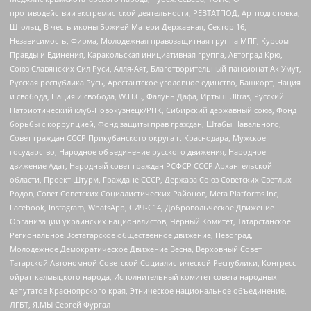
противодействии экстремистской деятельности, РЕВТАТПОД, Артподготовка,
Штольц, В честь иконы Божией Матери Державная, Сектор 16,
Независимость, Фирма, Молодежная правозащитная группа МПГ, Курсом
Правды и Единения, Каракольская инициативная группа, Автоград Крю,
Союз Славянских Сил Руси, Алля-Аят, Благотворительный пансионат Ак Умут,
Русская республика Русь, Арестантское уголовное единство, Башкорт, Нация
и свобода, Нация и свобода, W.H.С., Фалунь Дафа, Иртыш Ultras, Русский
Патриотический клуб-Новокузнецк/РПК, Сибирский державный союз, Фонд
борьбы с коррупцией, Фонд защиты прав граждан, Штабы Навального,
Совет граждан СССР Прикубанского округа г. Краснодара, Мужское
государство, Народное объединение русского движения, Народное
движение Адат, Народный совет граждан РСФСР СССР Архангельской
области, Проект Штурм, Граждане СССР, Держава Союз Советских Светлых
Родов, Совет Советских Социалистических Районов, Meta Platforms Inc,
Facebook, Instagram, WhatsApp, СИЧ-С14, Добровольческое Движение
Организации украинских националистов, Черный Комитет, Татарстанское
Региональное Всетатарское общественное движение, Невоград,
Молодежное Демократическое Движение Весна, Верховный Совет
Татарской Автономной Советской Социалистической Республики, Конгресс
ойрат-калмыцкого народа, Исполнительный комитет совета народных
депутатов Красноярского края, Этническое национальное объединение,
ЛГБТ, Я.МЫ Сергей Фургал