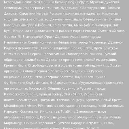
Беловодья, Славянская Община Капища Веды Перуна, Мужская Духовная
Семинария Староверов-Инглингов, Нурджулар, К Богодержавию, Таблиги
Джамаат, Свидетели Иеговы, Русское национальное единство, Национал-
социалистическое общество, Джамаат мувахидов, Объединенный Вилайат
Кабарды, Балкарии и Карачая, Союз славян, Ат-Такфир Валь-Хиджра, Пит
Буль, Национал-социалистическая рабочая партия России, Славянский союз,
Формат-18, Благородный Орден Дьявола, Армия воли народа,
Национальная Социалистическая Инициатива города Череповца, Духовно-
Родовая Держава Русь, Русское национальное единство, Древнерусской
Инглистической церкви Православных Староверов-Инглингов, Русский
общенациональный союз, Движение против нелегальной иммиграции,
Кровь и Честь, О свободе совести и о религиозных объединениях, Омская
организация общественного политического движения Русское
национальное единство, Северное Братство, Клуб Болельщиков
Футбольного Клуба Динамо, Файзрахманисты, Мусульманская религиозная
организация п. Боровский, Община Коренного Русского народа
Щелковского района, Правый сектор, УНА - УНСО, Украинская
повстанческая армия, Тризуб им. Степана Бандеры, Братство, Белый Крест,
Misanthropic division, Религиозное объединение последователей инглиизма,
Народная Социальная Инициатива, TulaSkins, Этнополитическое
объединение Русские, Русское национальное объединение Атака, Мечеть
Мирмамеда, Община Коренного Русского народа г. Астрахани, ВОЛЯ,
Меджлис крымскотатарского народа, Рубеж Севера, ТОЙС, О