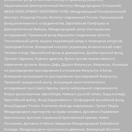
Национальный Демократический Институт Международных Отношений,
MEDIA DEVELOPMENT INVESTMENT FUND, Международный Республиканский
Институт, Открытая Россия, Институт современной России, Черноморский
фонд регионального сотрудничества, Европейская Платформа за
Демократические Выборы, Международный центр электоральных
исследований, Германский фонд Маршалла Соединенных Штатов,
Тихоокеанский центр защиты окружающей среды и природных ресурсов,
Свободная Россия, Всемирный конгресс украинцев, Атлантический совет,
Человек в беде, Европейский фонд за демократию, Джеймстаунский фонд,
Прожект Хармони, Родники дракона, Врачи против насильственного
извлечения органов, Фалунь Дафа, Друзья Фалуньгун, Фалуньгун, Коалиция
по расследованию преследования в отношении Фалуньгун в Китае,
Всемирная организация по расследованию преследований Фалуньгун,
Пражский гражданский центр, Ассоциация школ политических
исследований при Совете Европы, Центр либеральной современности,
Форум русскоязычных европейцев, Немецко-русский обмен, Бард колледж,
Европейский выбор, Фонд Ходорковского, Оксфордский российский фонд,
Фонд Будущее России, Компания свободы информации, Проект Медиа,
Международное партнерство за права человека, Духовное Управление
Евангельских Христиан Украинской Христианской Церкви, Новое
Поколение, Духовное Учебное Заведение Международный Библейский
Колледж, Международное христианское движение, Всемирный Институт