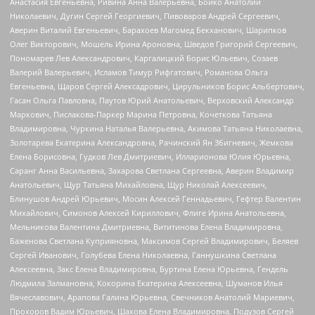
Анастасия Евгеньевна, Ривина Анна Валерьевна, Бойко Анатолий
Николаевич, Дугин Сергей Георгиевич, Пивоваров Андрей Сергеевич,
Аверин Виталий Евгеньевич, Барахоев Магомед Бекханович, Шарипков
Олег Викторович, Мошель Ирина Ароновна, Шведов Григорий Сергеевич,
Пономарев Лев Александрович, Каргалицкий Борис Юльевич, Созаев
Валерий Валерьевич, Исламов Тимур Рифгатович, Романова Ольга
Евгеньевна, Щаров Сергей Алексадрович, Цирульников Борис Альбертович,
Гасан Ольга Павловна, Паутов Юрий Анатольевич, Верховский Александр
Маркович, Пислакова-Паркер Марина Петровна, Кочеткова Татьяна
Владимировна, Чуркина Наталья Валерьевна, Акимова Татьяна Николаевна,
Золотарева Екатерина Александровна, Рачинский Ян Збигневич, Жемкова
Елена Борисовна, Гудков Лев Дмитриевич, Илларионова Юлия Юрьевна,
Саранг Анна Васильевна, Захарова Светлана Сергеевна, Аверин Владимир
Анатольевич, Щур Татьяна Михайловна, Щур Николай Алексеевич,
Блинушов Андрей Юрьевич, Мосин Алексей Геннадьевич, Гефтер Валентин
Михайлович, Симонов Алексей Кириллович, Флиге Ирина Анатольевна,
Мельникова Валентина Дмитриевна, Вититинова Елена Владимировна,
Баженова Светлана Куприяновна, Максимов Сергей Владимирович, Беляев
Сергей Иванович, Голубева Елена Николаевна, Ганнушкина Светлана
Алексеевна, Закс Елена Владимировна, Буртина Елена Юрьевна, Гендель
Людмила Залмановна, Кокорина Екатерина Алексеевна, Шуманов Илья
Вячеславович, Арапова Галина Юрьевна, Свечников Анатолий Мариевич,
Прохоров Вадим Юрьевич, Шахова Елена Владимировна, Подузов Сергей