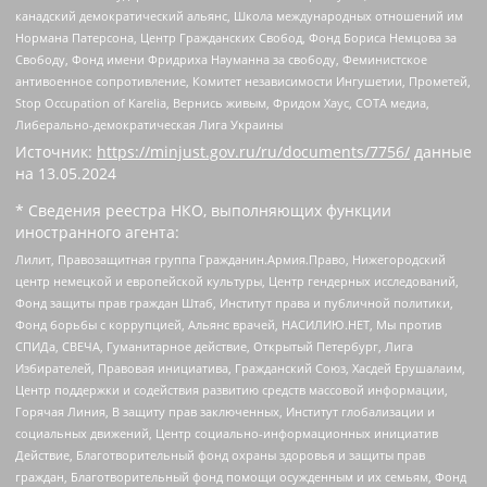
канадский демократический альянс, Школа международных отношений им
Нормана Патерсона, Центр Гражданских Свобод, Фонд Бориса Немцова за
Свободу, Фонд имени Фридриха Науманна за свободу, Феминистское
антивоенное сопротивление, Комитет независимости Ингушетии, Прометей,
Stop Occupation of Karelia, Вернись живым, Фридом Хаус, СОТА медиа,
Либерально-демократическая Лига Украины
Источник:
https://minjust.gov.ru/ru/documents/7756/
данные
на
13.05.2024
* Сведения реестра НКО, выполняющих функции
иностранного агента:
Лилит, Правозащитная группа Гражданин.Армия.Право, Нижегородский
центр немецкой и европейской культуры, Центр гендерных исследований,
Фонд защиты прав граждан Штаб, Институт права и публичной политики,
Фонд борьбы с коррупцией, Альянс врачей, НАСИЛИЮ.НЕТ, Мы против
СПИДа, СВЕЧА, Гуманитарное действие, Открытый Петербург, Лига
Избирателей, Правовая инициатива, Гражданский Союз, Хасдей Ерушалаим,
Центр поддержки и содействия развитию средств массовой информации,
Горячая Линия, В защиту прав заключенных, Институт глобализации и
социальных движений, Центр социально-информационных инициатив
Действие, Благотворительный фонд охраны здоровья и защиты прав
граждан, Благотворительный фонд помощи осужденным и их семьям, Фонд