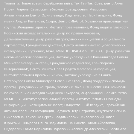
Тольятти, Новое время, Серебряная тайга, Так-Так-Так, Сова, центр Анна,
Проект Апрель, Самарская губерния, Эра здоровья, Мемориал,
Аналитический Центр Юрия Левады, Издательство Парк Гагарина, Фонд
имени Андрея Рылькова, Сфера, Центр СИБАЛЬТ, Уральская правозащитная
группа, Женщины Евразии, Институт прав человека, Фонд защиты гласности,
Российский исследовательский центр по правам человека,
Дальневосточный центр развития гражданских инициатив и социального
партнерства, Гражданское действие, Центр независимых социологических
исследований, Сутяжник, АКАДЕМИЯ ПО ПРАВАМ ЧЕЛОВЕКА, Центр развития
некоммерческих организаций, Частное учреждение в Калининграде Совета
Министров северных стран, Гражданское содействие, Трансперенси
Интернешнл-Р, Центр Защиты Прав Средств Массовой Информации,
Институт развития прессы - Сибирь, Частное учреждение в Санкт-
Петербурге Совета Министров Северных Стран, Фонд поддержки свободы
прессы, Гражданский контроль, Человек и Закон, Общественная комиссия
по сохранению наследия академика Сахарова, Информационное агентство
МЕМО. РУ, Институт региональной прессы, Институт Развития Свободы
Информации, Экозащита!-Женсовет, Общественный вердикт, Евразийская
антимонопольная ассоциация, Бедушев Петр Петрович, Дзугкоева Регина
Николаевна, Кривенко Сергей Владимирович, Милославский Павел
Юрьевич, Шнырова Ольга Вадимовна, Чанышева Лилия Айратовна,
Сидорович Ольга Борисовна, Туровский Александр Алексеевич, Васильева