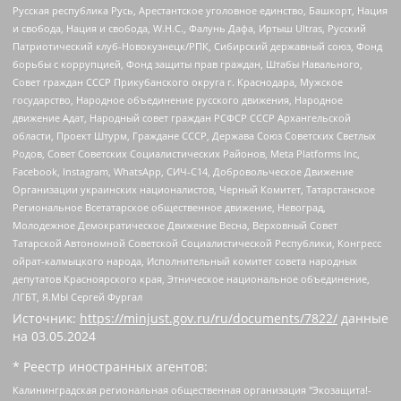
Русская республика Русь, Арестантское уголовное единство, Башкорт, Нация
и свобода, Нация и свобода, W.H.С., Фалунь Дафа, Иртыш Ultras, Русский
Патриотический клуб-Новокузнецк/РПК, Сибирский державный союз, Фонд
борьбы с коррупцией, Фонд защиты прав граждан, Штабы Навального,
Совет граждан СССР Прикубанского округа г. Краснодара, Мужское
государство, Народное объединение русского движения, Народное
движение Адат, Народный совет граждан РСФСР СССР Архангельской
области, Проект Штурм, Граждане СССР, Держава Союз Советских Светлых
Родов, Совет Советских Социалистических Районов, Meta Platforms Inc,
Facebook, Instagram, WhatsApp, СИЧ-С14, Добровольческое Движение
Организации украинских националистов, Черный Комитет, Татарстанское
Региональное Всетатарское общественное движение, Невоград,
Молодежное Демократическое Движение Весна, Верховный Совет
Татарской Автономной Советской Социалистической Республики, Конгресс
ойрат-калмыцкого народа, Исполнительный комитет совета народных
депутатов Красноярского края, Этническое национальное объединение,
ЛГБТ, Я.МЫ Сергей Фургал
Источник:
https://minjust.gov.ru/ru/documents/7822/
данные
на
03.05.2024
* Реестр иностранных агентов:
Калининградская региональная общественная организация "Экозащита!-Женсовет", Фонд содействия защите прав и свобод граждан "Общественный вердикт", Фонд "Институт Развития Свободы Информации", Частное учреждение "Информационное агентство МЕМО. РУ", Региональная общественная организация "Общественная комиссия по сохранению наследия академика Сахарова", Фонд поддержки свободы прессы, Санкт-Петербургская общественная правозащитная организация "Гражданский контроль", Межрегиональная общественная организация "Информационно-просветительский центр "Мемориал", Региональный Фонд "Центр Защиты Прав Средств Массовой Информации", с 05.12.2023 Фонд "Центр Защиты Прав Средств массовой информации", Региональная общественная благотворительная организация помощи беженцам и мигрантам "Гражданское содействие", Негосударственное образовательное учреждение дополнительного профессионального образования (повышение квалификации) специалистов "АКАДЕМИЯ ПО ПРАВАМ ЧЕЛОВЕКА", Свердловская региональная общественная организация "Сутяжник", Автономная некоммерческая организация "Центр независимых социологических исследований", Союз общественных объединений "Российский исследовательский центр по правам человека", Региональное общественное учреждение научно-информационный центр "МЕМОРИАЛ", Некоммерческая организация "Фонд защиты гласности", Автономная некоммерческая организация "Институт прав человека", Городская общественная организация "Екатеринбургское общество "МЕМОРИАЛ", Городская общественная организация "Рязанское историко-просветительское и правозащитное общество "Мемориал" (Рязанский Мемориал), Челябинский региональный орган общественной самодеятельности – женское общественное объединение "Женщины Евразии", Челябинский региональный орган общественной самодеятельности "Уральская правозащитная группа", Фонд содействия защите здоровья и социальной справедливости имени Андрея Рылькова, Автономная Некоммерческая Организация "Аналитический Центр Юрия Левады", Автономная некоммерческая организация социальной поддержки населения "Проект Апрель", Региональная общественная организация помощи женщинам и детям, находящимся в кризисной ситуации "Информационно-методический центр "Анна", Фонд содействия развитию массовых коммуникаций и правовому просвещению "Так-так-Так", Фонд содействия устойчивому развитию "Серебряная тайга", Свердловский региональный общественный фонд социальных проектов "Новое время", "Idel.Реалии", Кавказ.Реалии, Крым.Реалии, Телеканал Настоящее Время, Татаро-башкирская служба Радио Свобода (Azatliq Radiosi), Радио Свободная Европа/Радио Свобода (PCE/PC), "Сибирь.Реалии", "Фактограф", Благотворительный фонд помощи осужденным и их семьям, Автономная некоммерческая организация "Институт глобализации и социальных движений", Фонд "В защиту прав заключенных", Частное учреждение "Центр поддержки и содействия развитию средств массовой информации", Пензенский региональный общественный благотворительный фонд "Гражданский союз", "Север.Реалии", Некоммерческая организация Фонд "Правовая инициатива", Общество с ограниченной ответственностью "Радио Свободная Европа/Радио Свобода", Чешское информационное агентство "MEDIUM-ORIENT", Красноярская региональная общественная организация "Мы против СПИДа", Камалягин Денис Николаевич, Маркелов Сергей Евгеньевич, Пономарев Лев Александрович, Савицкая Людмила Алексеевна, Автономная некоммерческая организация "Центр по работе с проблемой насилия "НАСИЛИЮ.НЕТ", Межрегиональный профессиональный союз работников здравоохранения "Альянс врачей", Юридическое лицо, зарегистрированное в Латвийской Республике, SIA "Medusa Project" (регистрационный номер 40103797863, дата регистрации 10.06.2014), Некоммерческая организация "Фонд по борьбе с коррупцией", Автономная некоммерческая организация "Институт права и публичной политики", Баданин Роман Сергеевич, Гликин Максим Александрович, Железнова Мария Михайловна, Лукьянова Юлия Сергеевна, Маетная Елизавета Витальевна, Маняхин Петр Борисович, Чуракова Ольга Владимировна, Ярош Юлия Петровна, Юридическое лицо "The Insider SIA", зарегистрированное в Риге, Латвийская Республика (дата регистрации 26.06.2015), являющееся администратором доменного имени интернет-издания "The Insider SIA", https://theins.ru, Постернак Алексей Евгеньевич, Рубин Михаил Аркадьевич, Анин Роман Александрович, Юридическое лицо Istories fonds, зарегистрированное в Латвийской Республике (регистрационный номер 50008295751, дата регистрации 24.02.2020), Великовский Дмитрий Александрович, Долинина Ирина Николаевна, Мароховская Алеся Алексеевна, Шлейнов Роман Юрьевич, Шмагун Олеся Валентиновна, Общество с ограниченной ответственностью "Альтаир 2021", Общество с ограниченной ответственностью "Вега 2021", Общество с ограниченной ответственностью "Главный редактор 2021", Общество с ограниченной ответственностью "Ромашки монолит", Важенков Артем Валерьевич, Ивановская областная общественная организация "Центр гендерных исследований", Гурман Юрий Альбертович, Медиапроект "ОВД-Инфо", Егоров Владимир Владимирович, Жилинский Владимир Александрович, Общество с ограниченной ответственностью "ЗП", Иванова София Юрьевна, Карезина Инна Павловна, Кильтау Екатерина Викторовна, Петров Алексей Викторович, Пискунов Сергей Евгеньевич, Смирнов Сергей Сергеевич, Тихонов Михаил Сергеевич, Общество с ограниченной ответственностью "ЖУРНАЛИСТ-ИНОСТРАННЫЙ АГЕНТ", Арапова Галина Юрьевна, Вольтская Татьяна Анатольевна, Американская компания "Mason G.E.S. Anonymous Foundation" (США), являющаяся владельцем интернет-издания https://mnews.world/, Компания "Stichting Bellingcat", зарегистрированная в Нидерландах (дата регистрации 11.07.2018), Захаров Андрей Вячеславович, Клепиковская Екатерина Дмитриевна, Общество с ограниченной ответственностью "МЕМО", Перл Роман Александрович, Симонов Евгений Алексеевич, Соловьева Елена Анатольевна, Сотников Даниил Владимирович, Сурначева Елизавета Дмитриевна, Автономная некоммерческая организация по защите прав человека и информированию населения "Якутия – Наше Мнение", Общество с ограниченной ответственностью "Москоу диджитал медиа", с 26.01.2023 Общество с ограниченной ответственностью "Чайка Белые сады", Ветошкина Валерия Валерьевна, Заговора Максим Александрович, Межрегиональное общественное движение "Российская ЛГБТ - сеть", Оленичев Максим Владимирович, Павлов Иван Юрьевич, Скворцова Елена Сергеевна, Общество с ограниченной ответственностью "Как бы инагент", Кочетков Игорь Викторович, Общество с ограниченной ответственностью "Честные выборы", Еланчик Олег Александрович, Общество с ограниченной ответственностью "Нобелевский призыв", Гималова Регина Эмилевна, Григорьев Андрей Валерьевич, Григорьева Алина Александровна, Ассоциация по содействию защите прав призывников, альтернативнослужащих и военнослужащих "Правозащитная группа "Гражданин.Армия.Право", Хисамова Регина Фаритовна, Автономная некоммерческая организация по реализации социально-правовых программ "Лилит", Дальневосточное общественное движение "Маяк", Санкт-Петербургская ЛГБТ-инициативная группа "Выход", Инициативная группа ЛГБТ+ "Реверс", Алексеев Андрей Викторович, Бекбулатова Таисия Львовна, Беляев Иван Михайлович, Владыкина Елена Сергеевна, Гельман Марат Александрович, Никульшина Вероника Юрьевна, Толоконникова Надежда Андреевна, Шендерович Виктор Анатольевич, Общество с ограниченной ответственностью "Данное сообщение", Общество с ограниченной ответственностью Издательский дом "Новая глава", Айнбиндер Александра Александровна, Московский комьюнити-центр для ЛГБТ+инициатив, Благотворительный фонд развития филантропии, Deutsche Welle (Германия, Kurt-Schumacher-Strasse 3, 53113 Bonn), Борзунова Мария Михайловна, Воробьев Виктор Викторович, Голубева Анна Львовна, Константинова Алла Михайловна, Малкова Ирина Владимировна, Мурадов Мурад Абдулгалимович, Осетинская Елизавета Николаевна, Понасенков Евгений Николаевич, Ганапольский Матвей Юрьевич, Киселев Евгений Алексеевич, Борухович Ирина Григорьевна, Дремин Иван Тимофеевич, Дубровский Дмитрий Викторович, Красноярская региональная общественная организация поддержки и развития альтернативных образовательных технологий и межкультурных коммуникаций "ИНТЕРРА", Маяковская Екатерина Алексеевна, Фейгин Марк Захарович, Филимонов Андрей Викторович, Дзугкоева Регина Николаевна, Доброхотов Роман Александрович, Дудь Юрий Александрович, Елкин Сергей Владимирович, Кругликов Кирилл Игоревич, Сабунаева Мария Леонидовна, Семенов Алексей Владимирович, Шаинян Карен Багратович, Шульман Екатерина Михайловна, Асафьев Артур Валерьевич, Вахштайн Виктор Семенович, Венедиктов Алексей Алексеевич, Лушникова Екатерина Евгеньевна, Волков Леонид Михайлович, Невзоров Александр Глебович, Пархоменко Сергей Борисович, Сироткин Ярослав Николаевич, Кара-Мурза Владимир Владимирович, Баранова Наталья Владимировна, Гозман Леонид Яковлевич, Кагарлицкий Борис Юльевич, Климарев Михаил Валерьевич, Милов Владимир Станиславович, Автономная некоммерческая организация Краснодарский центр современного искусства "Типография", Моргенштерн Алишер Тагирович, Соболь Любовь Эдуардовна, Общество с ограниченной ответственностью "ЛИЗА НОРМ", Каспаров Гарри Кимович, Ходорковский Михаил Борисович, Общество с ограниченной ответственностью "Апрельские тезисы", Данилович Ирина Брониславовна, Кашин Олег Владимирович, Петров Николай Владимирович, Пивоваров Алексей Владимирович, Соколов Михаил Владимирович, Цветкова Юлия Владимировна, Чичваркин Евгений Александрович, Комитет против пыток/Команда против пыток, Общество с ограниченной ответственностью "Первый научный", Общество с ограниченной ответственностью "Вертолет и ко", Белоцерковская Вероника Борисовна, Кац Максим Евгеньевич, Лазарева Татьяна Юрьевна, Шаведдинов Руслан Табризович, Яшин Илья Валерьевич, Общество с ограниченной ответственностью "Иноагент ААВ", Алешковский Дмитрий Петрович, Альбац Евгения Марковна, Быков Дмитрий Львович, Галямина Юлия Евгеньевна, Лойко Сергей Леонидович, Мартынов Кирилл Константинович, Медведев Сергей Александрович, Крашенинников Федор Геннадиевич, Гордеева Катерина Вл