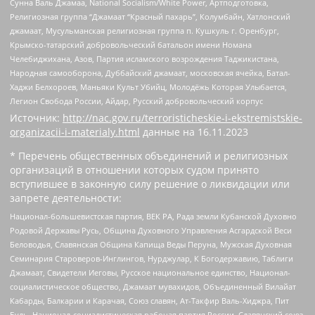
Сунна Валь Джамаа, National Socialism/White Power, Артподготовка,
Религиозная группа “Джамаат “Красный пахарь”, Колумбайн, Хатлонский
джамаат, Мусульманская религиозная группа п. Кушкуль г. Оренбург,
Крымско-татарский добровольческий батальон имени Номана
Челебиджихана, Азов, Партия исламского возрождения Таджикистана,
Народная самооборона, Дуббайский джамаат, московская ячейка, Батал-
Хаджи Белхороев, Маньяки Культ Убийц, Молодёжь Которая Улыбается,
Легион Свобода России, Айдар, Русский добровольческий корпус
Источник:
http://nac.gov.ru/terroristicheskie-i-ekstremistskie-
organizacii-i-materialy.html
данные на
16.11.2023
* Перечень общественных объединений и религиозных
организаций в отношении которых судом принято
вступившее в законную силу решение о ликвидации или
запрете деятельности:
Национал-большевистская партия, ВЕК РА, Рада земли Кубанской Духовно
Родовой Державы Русь, Община Духовного Управления Асгардской Веси
Беловодья, Славянская Община Капища Веды Перуна, Мужская Духовная
Семинария Староверов-Инглингов, Нурджулар, К Богодержавию, Таблиги
Джамаат, Свидетели Иеговы, Русское национальное единство, Национал-
социалистическое общество, Джамаат мувахидов, Объединенный Вилайат
Кабарды, Балкарии и Карачая, Союз славян, Ат-Такфир Валь-Хиджра, Пит
Буль, Национал-социалистическая рабочая партия России, Славянский союз,