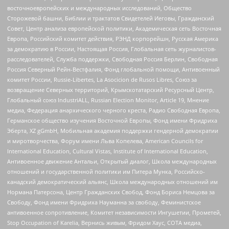
восточноевропейских и международных исследований, Общество
Сторожевой башни, Библии и трактатов Свидетелей Иеговы, Гражданский
Совет, Центр анализа европейской политики, Академическая сеть Восточная
Европа, Российский комитет действия, РЭНД корпорейшн, Русская Америка
за демократию в России, Настоящая Россия, Глобальная сеть журналистов-
расследователей, Служба поддержки, Свободная Россия Берлин, Свободная
Россия Северный Рейн-Вестфалия, Фонд глобальной помощи, Антивоенный
комитет России, Russie-Libertes, La Asocicion de Rusos Libres, Союз за
возвращение Северных территорий, Крымскотатарский Ресурсный Центр,
Глобальный союз IndustriALL, Russian Election Monitor, Article 19, Мнение
медиа, Федерация анархического черного креста, Радио Свободная Европа,
Германское общество изучения Восточной Европы, Фонд имени Фридриха
Эберта, XZ gGmbH, Мобильная академия поддержки гендерной демократии
и миротворчества, Форум имени Льва Копелева, American Councils for
International Education, Cultural Vistas, Institute of International Education,
Антивоенное движение Антальи, Открытый диалог, Школа международных
отношений и государственной политики им Питера Мунка, Российско-
канадский демократический альянс, Школа международных отношений им
Нормана Патерсона, Центр Гражданских Свобод, Фонд Бориса Немцова за
Свободу, Фонд имени Фридриха Науманна за свободу, Феминистское
антивоенное сопротивление, Комитет независимости Ингушетии, Прометей,
Stop Occupation of Karelia, Вернись живым, Фридом Хаус, СОТА медиа,