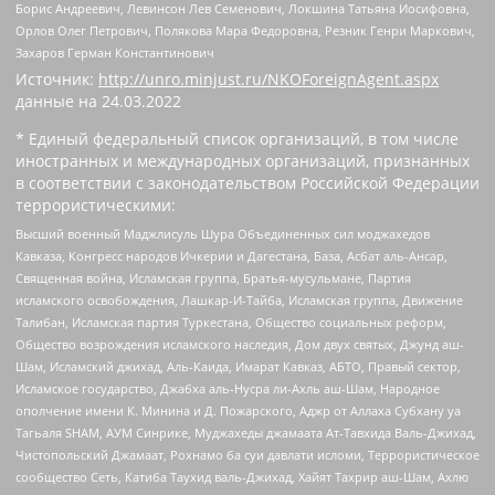
Борис Андреевич, Левинсон Лев Семенович, Локшина Татьяна Иосифовна,
Орлов Олег Петрович, Полякова Мара Федоровна, Резник Генри Маркович,
Захаров Герман Константинович
Источник:
http://unro.minjust.ru/NKOForeignAgent.aspx
данные на
24.03.2022
* Единый федеральный список организаций, в том числе
иностранных и международных организаций, признанных
в соответствии с законодательством Российской Федерации
террористическими:
Высший военный Маджлисуль Шура Объединенных сил моджахедов
Кавказа, Конгресс народов Ичкерии и Дагестана, База, Асбат аль-Ансар,
Священная война, Исламская группа, Братья-мусульмане, Партия
исламского освобождения, Лашкар-И-Тайба, Исламская группа, Движение
Талибан, Исламская партия Туркестана, Общество социальных реформ,
Общество возрождения исламского наследия, Дом двух святых, Джунд аш-
Шам, Исламский джихад, Аль-Каида, Имарат Кавказ, АБТО, Правый сектор,
Исламское государство, Джабха аль-Нусра ли-Ахль аш-Шам, Народное
ополчение имени К. Минина и Д. Пожарского, Аджр от Аллаха Субхану уа
Тагьаля SHAM, АУМ Синрике, Муджахеды джамаата Ат-Тавхида Валь-Джихад,
Чистопольский Джамаат, Рохнамо ба суи давлати исломи, Террористическое
сообщество Сеть, Катиба Таухид валь-Джихад, Хайят Тахрир аш-Шам, Ахлю