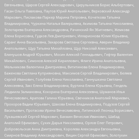
Евгеньевна, Щаров Сергей Алексадрович, Цирульников Борис Альбертович,
Гасан Ольга Павловна, Паутов Юрий Анатольевич, Верховский Александр
Маркович, Пислакова-Паркер Марина Петровна, Кочеткова Татьяна
Владимировна, Чуркина Наталья Валерьевна, Акимова Татьяна Николаевна,
Золотарева Екатерина Александровна, Рачинский Ян Збигневич, Жемкова
Елена Борисовна, Гудков Лев Дмитриевич, Илларионова Юлия Юрьевна,
Саранг Анна Васильевна, Захарова Светлана Сергеевна, Аверин Владимир
Анатольевич, Щур Татьяна Михайловна, Щур Николай Алексеевич,
Блинушов Андрей Юрьевич, Мосин Алексей Геннадьевич, Гефтер Валентин
Михайлович, Симонов Алексей Кириллович, Флиге Ирина Анатольевна,
Мельникова Валентина Дмитриевна, Вититинова Елена Владимировна,
Баженова Светлана Куприяновна, Максимов Сергей Владимирович, Беляев
Сергей Иванович, Голубева Елена Николаевна, Ганнушкина Светлана
Алексеевна, Закс Елена Владимировна, Буртина Елена Юрьевна, Гендель
Людмила Залмановна, Кокорина Екатерина Алексеевна, Шуманов Илья
Вячеславович, Арапова Галина Юрьевна, Свечников Анатолий Мариевич,
Прохоров Вадим Юрьевич, Шахова Елена Владимировна, Подузов Сергей
Васильевич, Протасова Ирина Вячеславовна, Литинский Леонид Борисович,
Лукашевский Сергей Маркович, Бахмин Вячеслав Иванович, Шабад
Анатолий Ефимович, Сухих Дарья Николаевна, Орлов Олег Петрович,
Добровольская Анна Дмитриевна, Королева Александра Евгеньевна,
Смирнов Владимир Александрович, Вицин Сергей Ефимович, Золотухин