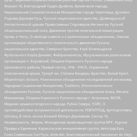
Формат-18, Благородный Орден Дьявола, Армия воли народа,
Национальная Социалистическая Инициатива города Череповца, Духовно-
Родовая Держава Русь, Русское национальное единство, Древнерусской
Инглистической церкви Православных Староверов-Инглингов, Русский
общенациональный союз, Движение против нелегальной иммиграции,
Кровь и Честь, О свободе совести и о религиозных объединениях, Омская
организация общественного политического движения Русское
национальное единство, Северное Братство, Клуб Болельщиков
Футбольного Клуба Динамо, Файзрахманисты, Мусульманская религиозная
организация п. Боровский, Община Коренного Русского народа
Щелковского района, Правый сектор, УНА - УНСО, Украинская
повстанческая армия, Тризуб им. Степана Бандеры, Братство, Белый Крест,
Misanthropic division, Религиозное объединение последователей инглиизма,
Народная Социальная Инициатива, TulaSkins, Этнополитическое
объединение Русские, Русское национальное объединение Атака, Мечеть
Мирмамеда, Община Коренного Русского народа г. Астрахани, ВОЛЯ,
Меджлис крымскотатарского народа, Рубеж Севера, ТОЙС, О
противодействии экстремистской деятельности, РЕВТАТПОД, Артподготовка,
Штольц, В честь иконы Божией Матери Державная, Сектор 16,
Независимость, Фирма, Молодежная правозащитная группа МПГ, Курсом
Правды и Единения, Каракольская инициативная группа, Автоград Крю,
Союз Славянских Сил Руси, Алля-Аят, Благотворительный пансионат Ак Умут,