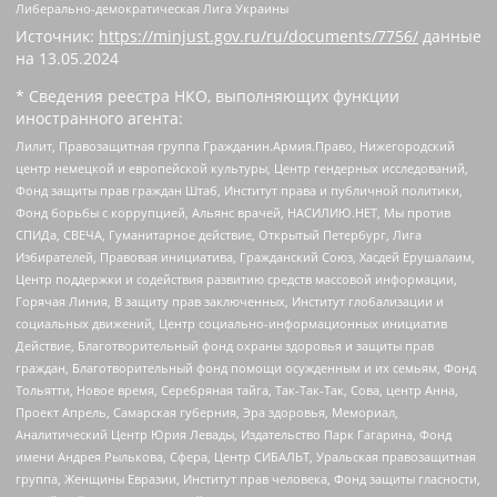
Либерально-демократическая Лига Украины
Источник:
https://minjust.gov.ru/ru/documents/7756/
данные
на
13.05.2024
* Сведения реестра НКО, выполняющих функции
иностранного агента:
Лилит, Правозащитная группа Гражданин.Армия.Право, Нижегородский
центр немецкой и европейской культуры, Центр гендерных исследований,
Фонд защиты прав граждан Штаб, Институт права и публичной политики,
Фонд борьбы с коррупцией, Альянс врачей, НАСИЛИЮ.НЕТ, Мы против
СПИДа, СВЕЧА, Гуманитарное действие, Открытый Петербург, Лига
Избирателей, Правовая инициатива, Гражданский Союз, Хасдей Ерушалаим,
Центр поддержки и содействия развитию средств массовой информации,
Горячая Линия, В защиту прав заключенных, Институт глобализации и
социальных движений, Центр социально-информационных инициатив
Действие, Благотворительный фонд охраны здоровья и защиты прав
граждан, Благотворительный фонд помощи осужденным и их семьям, Фонд
Тольятти, Новое время, Серебряная тайга, Так-Так-Так, Сова, центр Анна,
Проект Апрель, Самарская губерния, Эра здоровья, Мемориал,
Аналитический Центр Юрия Левады, Издательство Парк Гагарина, Фонд
имени Андрея Рылькова, Сфера, Центр СИБАЛЬТ, Уральская правозащитная
группа, Женщины Евразии, Институт прав человека, Фонд защиты гласности,