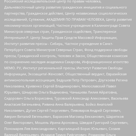
Российский исследовательский центр по правам человека,
Дальневосточный центр развития гражданских инициатив и социального
партнерства, Гражданское действие, Центр независимых социологических
исследований, Сутяжник, АКАДЕМИЯ ПО ПРАВАМ ЧЕЛОВЕКА, Центр развития
некоммерческих организаций, Частное учреждение в Калининграде Совета
Министров северных стран, Гражданское содействие, Трансперенси
Интернешнл-Р, Центр Защиты Прав Средств Массовой Информации,
Институт развития прессы - Сибирь, Частное учреждение в Санкт-
Петербурге Совета Министров Северных Стран, Фонд поддержки свободы
прессы, Гражданский контроль, Человек и Закон, Общественная комиссия
по сохранению наследия академика Сахарова, Информационное агентство
МЕМО. РУ, Институт региональной прессы, Институт Развития Свободы
Информации, Экозащита!-Женсовет, Общественный вердикт, Евразийская
антимонопольная ассоциация, Бедушев Петр Петрович, Дзугкоева Регина
Николаевна, Кривенко Сергей Владимирович, Милославский Павел
Юрьевич, Шнырова Ольга Вадимовна, Чанышева Лилия Айратовна,
Сидорович Ольга Борисовна, Туровский Александр Алексеевич, Васильева
Анастасия Евгеньевна, Ривина Анна Валерьевна, Бойко Анатолий
Николаевич, Дугин Сергей Георгиевич, Пивоваров Андрей Сергеевич,
Аверин Виталий Евгеньевич, Барахоев Магомед Бекханович, Шарипков
Олег Викторович, Мошель Ирина Ароновна, Шведов Григорий Сергеевич,
Пономарев Лев Александрович, Каргалицкий Борис Юльевич, Созаев
Валерий Валерьевич, Исламов Тимур Рифгатович, Романова Ольга