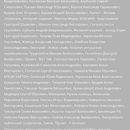
Источник:
https://minjust.gov.ru/uploaded/files/reestr-