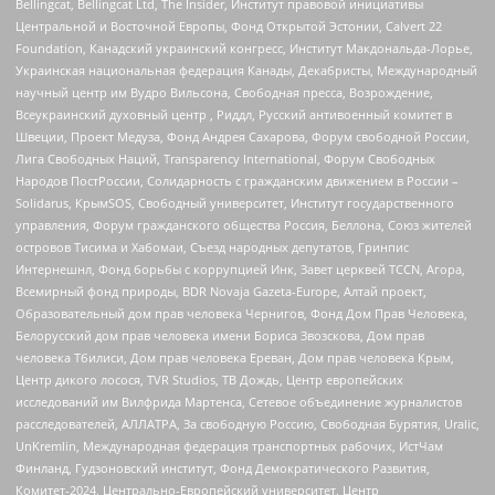
Bellingcat, Bellingcat Ltd, The Insider, Институт правовой инициативы
Центральной и Восточной Европы, Фонд Открытой Эстонии, Calvert 22
Foundation, Канадский украинский конгресс, Институт Макдональда-Лорье,
Украинская национальная федерация Канады, Декабристы, Международный
научный центр им Вудро Вильсона, Свободная пресса, Возрождение,
Всеукраинский духовный центр , Риддл, Русский антивоенный комитет в
Швеции, Проект Медуза, Фонд Андрея Сахарова, Форум свободной России,
Лига Свободных Наций, Transparеncy International, Форум Свободных
Народов ПостРоссии, Солидарность с гражданским движением в России –
Solidarus, КрымSOS, Свободный университет, Институт государственного
управления, Форум гражданского общества Россия, Беллона, Союз жителей
островов Тисима и Хабомаи, Съезд народных депутатов, Гринпис
Интернешнл, Фонд борьбы с коррупцией Инк, Завет церквей TCCN, Агора,
Всемирный фонд природы, BDR Novaja Gazeta-Europe, Алтай проект,
Образовательный дом прав человека Чернигов, Фонд Дом Прав Человека,
Белорусский дом прав человека имени Бориса Звозскова, Дом прав
человека Тбилиси, Дом прав человека Ереван, Дом прав человека Крым,
Центр дикого лосося, TVR Studios, ТВ Дождь, Центр европейских
исследований им Вилфрида Мартенса, Сетевое объединение журналистов
расследователей, АЛЛАТРА, За свободную Россию, Свободная Бурятия, Uralic,
UnKremlin, Международная федерация транспортных рабочих, ИстЧам
Финланд, Гудзоновский институт, Фонд Демократического Развития,
Комитет-2024, Центрально-Европейский университет, Центр