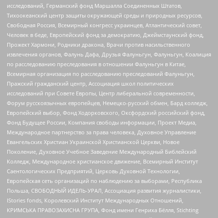
исследований, Германский фонд Маршалла Соединенных Штатов,
Тихоокеанский центр защиты окружающей среды и природных ресурсов,
Свободная Россия, Всемирный конгресс украинцев, Атлантический совет,
Человек в беде, Европейский фонд за демократию, Джеймстаунский фонд,
Прожект Хармони, Родники дракона, Врачи против насильственного
извлечения органов, Фалунь Дафа, Друзья Фалуньгун, Фалуньгун, Коалиция
по расследованию преследования в отношении Фалуньгун в Китае,
Всемирная организация по расследованию преследований Фалуньгун,
Пражский гражданский центр, Ассоциация школ политических
исследований при Совете Европы, Центр либеральной современности,
Форум русскоязычных европейцев, Немецко-русский обмен, Бард колледж,
Европейский выбор, Фонд Ходорковского, Оксфордский российский фонд,
Фонд Будущее России, Компания свободы информации, Проект Медиа,
Международное партнерство за права человека, Духовное Управление
Евангельских Христиан Украинской Христианской Церкви, Новое
Поколение, Духовное Учебное Заведение Международный Библейский
Колледж, Международное христианское движение, Всемирный Институт
Саентологических Предприятий, Церковь Духовной Технологии,
Европейская сеть организаций по наблюдению за выборами, Республика
Польша, СВОБОДНЫЙ ИДЕЛЬ-УРАЛ, Ассоциация развития журналистики,
IStories fonds, Королевский Институт Международных Отношений,
КРИМСЬКА ПРАВОЗАХИСНА ГРУПА, Фонд имени Генриха Бёлля, Stichting