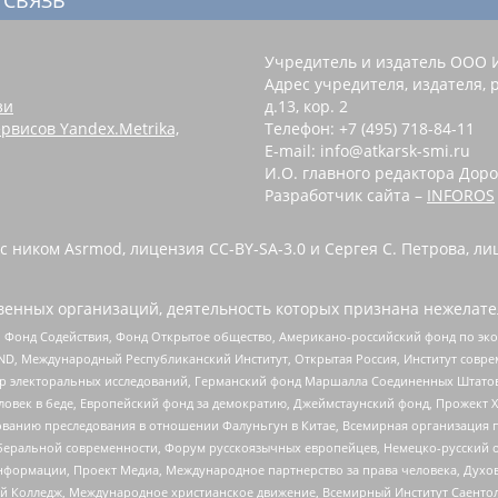
Учредитель и издатель ООО 
Адрес учредителя, издателя, р
зи
д.13, кор. 2
рвисов Yandex.Metrika,
Телефон: +7 (495) 718-84-11
E-mail: info@atkarsk-smi.ru
И.О. главного редактора Доро
Разработчик сайта –
INFOROS
 ником Asrmod, лицензия CC-BY-SA-3.0 и Сергея С. Петрова, ли
енных организаций, деятельность которых признана нежелате
 Фонд Содействия, Фонд Открытое общество, Американо-российский фонд по э
 Международный Республиканский Институт, Открытая Россия, Институт совре
р электоральных исследований, Германский фонд Маршалла Соединенных Штатов
еловек в беде, Европейский фонд за демократию, Джеймстаунский фонд, Прожект
дованию преследования в отношении Фалуньгун в Китае, Всемирная организация 
беральной современности, Форум русскоязычных европейцев, Немецко-русский о
формации, Проект Медиа, Международное партнерство за права человека, Духов
 Колледж, Международное христианское движение, Всемирный Институт Саентол