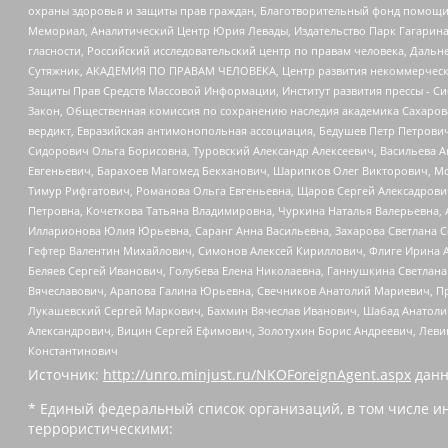
охраны здоровья и защиты прав граждан, Благотворительный фонд помощи ос
Мемориал, Аналитический Центр Юрия Левады, Издательство Парк Гагарина
гласности, Российский исследовательский центр по правам человека, Даль
Сутяжник, АКАДЕМИЯ ПО ПРАВАМ ЧЕЛОВЕКА, Центр развития некоммерческих
Защиты Прав Средств Массовой Информации, Институт развития прессы - Си
Закон, Общественная комиссия по сохранению наследия академика Сахаров
вердикт, Евразийская антимонопольная ассоциация, Бедушев Петр Петрови
Сидорович Ольга Борисовна, Туровский Александр Алексеевич, Васильева А
Евгеньевич, Барахоев Магомед Бекханович, Шарипков Олег Викторович, М
Тимур Рифгатович, Романова Ольга Евгеньевна, Щаров Сергей Алексадрови
Петровна, Кочеткова Татьяна Владимировна, Чуркина Наталья Валерьевна, 
Илларионова Юлия Юрьевна, Саранг Анна Васильевна, Захарова Светлана 
Гефтер Валентин Михайлович, Симонов Алексей Кириллович, Флиге Ирина 
Беляев Сергей Иванович, Голубева Елена Николаевна, Ганнушкина Светлана
Вячеславович, Арапова Галина Юрьевна, Свечников Анатолий Мариевич, П
Лукашевский Сергей Маркович, Бахмин Вячеслав Иванович, Шабад Анатоли
Александрович, Вицин Сергей Ефимович, Золотухин Борис Андреевич, Леви
Константинович
Источник:
http://unro.minjust.ru/NKOForeignAgent.aspx
данн
* Единый федеральный список организаций, в том числе и
террористическими: