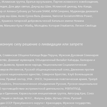
 Исламская группа, Братья-мусульмане, Партия исламского освобождения,
едия, Дом двух святых, Джунд аш-Шам, Исламский джихад, Аль-Каида,
жр от Аллаха Субхану уа Тагьаля SHAM, АУМ Синрике, Муджахеды джамаата
рир аш-Шам, Ахлю Сунна Валь Джамаа, National Socialism/White Power,
рг, Крымско-татарский добровольческий батальон имени Номана
оев, Маньяки Культ Убийц, Молодёжь Которая Улыбается, Легион Свобода
аконную силу решение о ликвидации или запрете
ья, Славянская Община Капища Веды Перуна, Мужская Духовная Семинария
щество, Джамаат мувахидов, Объединенный Вилайат Кабарды, Балкарии и
ден Дьявола, Армия воли народа, Национальная Социалистическая
роверов-Инглингов, Русский общенациональный союз, Движение против
усское национальное единство, Северное Братство, Клуб Болельщиков
а, Правый сектор, УНА - УНСО, Украинская повстанческая армия, Тризуб
 TulaSkins, Этнополитическое объединение Русские, Русское национальное
О противодействии экстремистской деятельности, РЕВТАТПОД,
ы и Единения, Каракольская инициативная группа, Автоград Крю, Союз
 Нация и свобода, W.H.С., Фалунь Дафа, Иртыш Ultras, Русский
ан СССР Прикубанского округа г. Краснодара, Мужское государство,