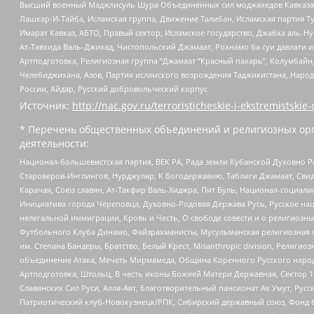
Высший военный Маджлисуль Шура Объединенных сил моджахедов Кавказа, Ко
Лашкар-И-Тайба, Исламская группа, Движение Талибан, Исламская партия Т
Имарат Кавказ, АБТО, Правый сектор, Исламское государство, Джабха аль-
Ат-Тавхида Валь-Джихад, Чистопольский Джамаат, Рохнамо ба суи давлати и
Артподготовка, Религиозная группа “Джамаат “Красный пахарь”, Колумбайн
Челебиджихана, Азов, Партия исламского возрождения Таджикистана, Народ
России, Айдар, Русский добровольческий корпус
Источник:
http://nac.gov.ru/terroristicheskie-i-ekstremistskie-
* Перечень общественных объединений и религиозных орг
деятельности:
Национал-большевистская партия, ВЕК РА, Рада земли Кубанской Духовно
Староверов-Инглингов, Нурджулар, К Богодержавию, Таблиги Джамаат, Сви
Карачая, Союз славян, Ат-Такфир Валь-Хиджра, Пит Буль, Национал-социал
Инициатива города Череповца, Духовно-Родовая Держава Русь, Русское н
нелегальной иммиграции, Кровь и Честь, О свободе совести и о религиоз
Футбольного Клуба Динамо, Файзрахманисты, Мусульманская религиозная о
им. Степана Бандеры, Братство, Белый Крест, Misanthropic division, Рели
объединение Атака, Мечеть Мирмамеда, Община Коренного Русского народа
Артподготовка, Штольц, В честь иконы Божией Матери Державная, Сектор 1
Славянских Сил Руси, Алля-Аят, Благотворительный пансионат Ак Умут, Русск
Патриотический клуб-Новокузнецк/РПК, Сибирский державный союз, Фонд б