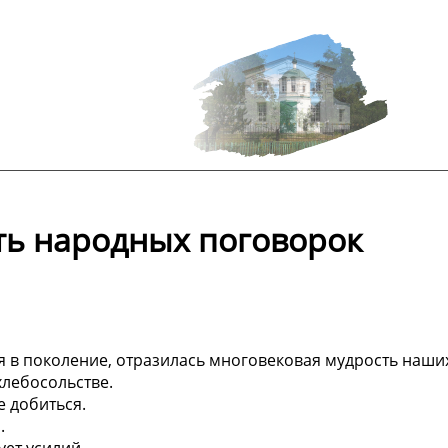
сть народных поговорок
 в поколение, отразилась многовековая мудрость наши
хлебосольстве.
е добиться.
.
ует усилий.