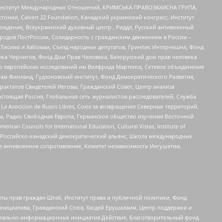
ий Институт Международных Отношений, КРИМСЬКА ПРАВОЗАХИСНА ГРУПА,
стонии, Calvert 22 Foundation, Канадский украинский конгресс, Институт
ждение, Всеукраинский духовный центр , Риддл, Русский антивоенный
ародов ПостРоссии, Солидарность с гражданским движением в России –
в Тисима и Хабомаи, Съезд народных депутатов, Гринпис Интернешнл, Фонд
ека Чернигов, Фонд Дом Прав Человека, Белорусский дом прав человека
нтр европейских исследований им Вилфрида Мартенса, Сетевое объединение
Чам Финланд, Гудзоновский институт, Фонд Демократического Развития,
актатов Свидетелей Иеговы, Гражданский Совет, Центр анализа
астоящая Россия, Глобальная сеть журналистов-расследователей, Служба
a Asocicion de Rusos Libres, Союз за возвращение Северных территорий,
еста, Радио Свободная Европа, Германское общество изучения Восточной
ouncils for International Education, Cultural Vistas, Institute of
, Российско-канадский демократический альянс, Школа международных
е антивоенное сопротивление, Комитет независимости Ингушетии,
ты прав граждан Штаб, Институт права и публичной политики, Фонд
инициатива, Гражданский Союз, Хасдей Ерушалаим, Центр поддержки и
социально-информационных инициатив Действие, Благотворительный фонд