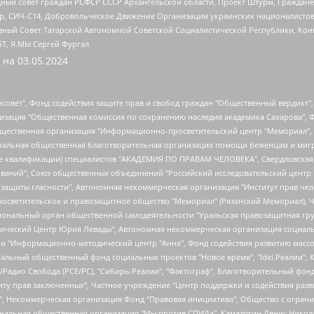
ный совет граждан РСФСР СССР Архангельской области, Проект Штурм, Граждане 
tsApp, СИЧ-С14, Добровольческое Движение Организации украинских националисто
ный Совет Татарской Автономной Советской Социалистической Республики, Кон
БТ, Я.МЫ Сергей Фургал
 на
03.05.2024
мная некоммерческая организация "Центр по работе с проблемой насилия "НАСИЛИЮ.НЕТ", Межрегиональный профессиональный союз работников здравоохранения "Альянс врачей", Юридическое лицо, зарегистрированное в Латвийской Республике, SIA "Medusa Project" (регистрационный номер 40103797863, дата регистрации 10.06.2014), Некоммерческая организация "Фонд по борьбе с коррупцией", Автономная некоммерческая организация "Институт права и публичной политики", Баданин Роман Сергеевич, Гликин Максим Александрович, Железнова Мария Михайловна, Лукьянова Юлия Сергеевна, Маетная Елизавета Витальевна, Маняхин Петр Борисович, Чуракова Ольга Владимировна, Ярош Юлия Петровна, Юридическое лицо "The Insider SIA", зарегистрированное в Риге, Латвийская Республика (дата регистрации 26.06.2015), являющееся администратором доменного имени интернет-издания "The Insider SIA", https://theins.ru, Постернак Алексей Евгеньевич, Рубин Михаил Аркадьевич, Анин Роман Александрович, Юридическое лицо Istories fonds, зарегистрированное в Латвийской Республике (регистрационный номер 50008295751, дата регистрации 24.02.2020), Великовский Дмитрий Александрович, Долинина Ирина Николаевна, Мароховская Алеся Алексеевна, Шлейнов Роман Юрьевич, Шмагун Олеся Валентиновна, Общество с ограниченной ответственностью "Альтаир 2021", Общество с ограниченной ответственностью "Вега 2021", Общество с ограниченной ответственностью "Главный редактор 2021", Общество с ограниченной ответственностью "Ромашки монолит", Важенков Артем Валерьевич, Ивановская областная общественная организация "Центр гендерных исследований", Гурман Юрий Альбертович, Медиапроект "ОВД-Инфо", Егоров Владимир Владимирович, Жилинский Владимир Александрович, Общество с ограниченной ответственностью "ЗП", Иванова София Юрьевна, Карезина Инна Павловна, Кильтау Екатерина Викторовна, Петров Алексей Викторович, Пискунов Сергей Евгеньевич, Смирнов Сергей Сергеевич, Тихонов Михаил Сергеевич, Общество с ограниченной ответственностью "ЖУРНАЛИСТ-ИНОСТРАННЫЙ АГЕНТ", Арапова Галина Юрьевна, Вольтская Татьяна Анатольевна, Американская компания "Mason G.E.S. Anonymous Foundation" (США), являющаяся владельцем интернет-издания https://mnews.world/, Компания "Stichting Bellingcat", зарегистрированная в Нидерландах (дата регистрации 11.07.2018), Захаров Андрей Вячеславович, Клепиковская Екатерина Дмитриевна, Общество с ограниченной ответственностью "МЕМО", Перл Роман Александрович, Симонов Евгений Алексеевич, Соловьева Елена Анатольевна, Сотников Даниил Владимирович, Сурначева Елизавета Дмитриевна, Автономная некоммерческая организация по защите прав человека и информированию населения "Якутия – Наше Мнение", Общество с ограниченной ответственностью "Москоу диджитал медиа", с 26.01.2023 Общество с ограниченной ответственностью "Чайка Белые сады", Ветошкина Валерия Валерьевна, Заговора Максим Александрович, Межрегиональное общественное движение "Российская ЛГБТ - сеть", Оленичев Максим Владимирович, Павлов Иван Юрьевич, Скворцова Елена Сергеевна, Общество с ограниченной ответственностью "Как бы инагент", Кочетков Игорь Викторович, Общество с ограниченной ответственностью "Честные выборы", Еланчик Олег Александрович, Общество с ограниченной ответственностью "Нобелевский призыв", Гималова Регина Эмилевна, Григорьев Андрей Валерьевич, Григорьева Алина Александровна, Ассоциация по содействию защите прав призывников, альтернативнослужащих и военнослужащих "Правозащитная группа "Гражданин.Армия.Право", Хисамова Регина Фаритовна, Автономная некоммерческая организация по реализации социально-правовых программ "Лилит", Дальн