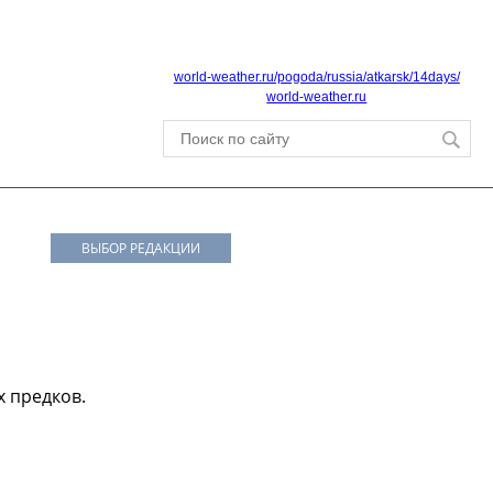
world-weather.ru/pogoda/russia/atkarsk/14days/
world-weather.ru
ВЫБОР РЕДАКЦИИ
х предков.