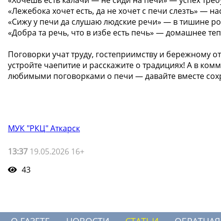
«Лежебока хочет есть, да не хочет с печи слезть» — н
«Сижу у печи да слушаю людские речи» — в тишине ро
«Добра та речь, что в избе есть печь» — домашнее те
Поговорки учат труду, гостеприимству и бережному о
устройте чаепитие и расскажите о традициях! А в к
любимыми поговорками о печи — давайте вместе сох
МУК "РКЦ" Аткарск
13:37
19.05.2026 16+
43
О ГАЗЕТЕ
НОВОСТИ
СТАТЬИ
ОБРАТНАЯ