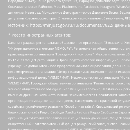
Народное объединение русского движения, Народное движение Адат, Народ
Социалистических Районов, Meta Platforms Inc, Facebook, Instagram, Wha
движение, Невоград, Молодежное Демократическое Движение Весна, Верхов
депутатов Красноярского края, Этническое национальное объединение, ЛГ
Источник:
https://minjust.gov.ru/ru/documents/7822/
данные
* Реестр иностранных агентов:
Калининградская региональная общественная организация "Экозащита!-Женсовет", Фонд содействия защите прав и свобод граждан "Общественный вердикт", Фонд "Институт Развития Свободы Информации", Частное учреждение "Информационное агентство МЕМО. РУ", Региональная общественная организация "Общественная комиссия по сохранению наследия академика Сахарова", Фонд поддержки свободы прессы, Санкт-Петербургская общественная правозащитная организация "Гражданский контроль", Межрегиональная общественная организация "Информационно-просветительский центр "Мемориал", Региональный Фонд "Центр Защиты Прав Средств Массовой Информации", с 05.12.2023 Фонд "Центр Защиты Прав Средств массовой информации", Региональная общественная благотворительная организация помощи беженцам и мигрантам "Гражданское содействие", Негосударственное образовательное учреждение дополнительного профессионального образования (повышение квалификации) специалистов "АКАДЕМИЯ ПО ПРАВАМ ЧЕЛОВЕКА", Свердловская региональная общественная организация "Сутяжник", Автономная некоммерческая организация "Центр независимых социологических исследований", Союз общественных объединений "Российский исследовательский центр по правам человека", Региональное общественное учреждение научно-информационный центр "МЕМОРИАЛ", Некоммерческая организация "Фонд защиты гласности", Автономная некоммерческая организация "Институт прав человека", Городская общественная организация "Екатеринбургское общество "МЕМОРИАЛ", Городская общественная организация "Рязанское историко-просветительское и правозащитное общество "Мемориал" (Рязанский Мемориал), Челябинский региональный орган общественной самодеятельности – женское общественное объединение "Женщины Евразии", Челябинский региональный орган общественной самодеятельности "Уральская правозащитная группа", Фонд содействия защите здоровья и социальной справедливости имени Андрея Рылькова, Автономная Некоммерческая Организация "Аналитический Центр Юрия Левады", Автономная некоммерческая организация социальной поддержки населения "Проект Апрель", Региональная общественная организация помощи женщинам и детям, находящимся в кризисной ситуации "Информационно-методический центр "Анна", Фонд содействия развитию массовых коммуникаций и правовому просвещению "Так-так-Так", Фонд содействия устойчивому развитию "Серебряная тайга", Свердловский региональный общественный фонд социальных проектов "Новое время", "Idel.Реалии", Кавказ.Реалии, Крым.Реалии, Телеканал Настоящее Время, Татаро-башкирская служба Радио Свобода (Azatliq Radiosi), Радио Свободная Европа/Радио Свобода (PCE/PC), "Сибирь.Реалии", "Фактограф", Благотворительный фонд помощи осужденным и их семьям, Автономная некоммерческая организация "Институт глобализации и социальных движений", Фонд "В защиту прав заключенных", Частное учреждение "Центр поддержки и содействия развитию средств массовой информации", Пензенский региональный общественный благотворительный фонд "Гражданский союз", "Север.Реалии", Некоммерческая организация Фонд "Правовая инициатива", Общество с ограниченной ответственностью "Радио Свободная Европа/Радио Свобода", Чешское информационное агентство "MEDIUM-ORIENT", Красноярская региональная общественная организация "Мы против СПИДа", Камалягин Денис Николаевич, Маркелов Сергей Евгеньевич, Пономарев Лев Александрович, Савицкая Людмила Алексеевна, Автоно