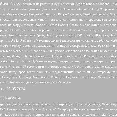
 ИДЕЛЬ-УРАЛ, Ассоциация развития журналистики, IStories fonds, Королевск
r, Институт правовой инициативы Центральной и Восточной Европы, Фонд Открытой Э
ты, Международный научный центр им Вудро Вильсона, Свободная пресса, Возро
России, Лига Свободных Наций, Transparеncy International, Форум Свободных Н
правления, Форум гражданского общества Россия, Беллона, Союз жителей острово
роды, BDR Novaja Gazeta-Europe, Алтай проект, Образовательный дом прав челов
еван, Дом прав человека Крым, Центр дикого лосося, TVR Studios, ТВ Дождь, Це
урятия, Uralic, UnKremlin, Международная федерация транспортных рабочих, Ист
ейских и международных исследований, Общество Сторожевой башни, Библии и тр
омитет действия, РЭНД корпорейшн, Русская Америка за демократию в России, Н
фалия, Фонд глобальной помощи, Антивоенный комитет России, Russie-Libertes, L
lection Monitor, Article 19, Мнение медиа, Федерация анархического черного кр
и гендерной демократии и миротворчества, Форум имени Льва Копелева, American C
г, Школа международных отношений и государственной политики им Питера Мунка
 Немцова за Свободу, Фонд имени Фридриха Науманна за свободу, Феминистско
медиа, Либерально-демократическая Лига Украины
 на
13.05.2024
ого агента:
р немецкой и европейской культуры, Центр гендерных исследований, Фонд защи
ЧА, Гуманитарное действие, Открытый Петербург, Лига Избирателей, Правовая 
иту прав заключенных, Институт глобализации и социальных движений, Центр 