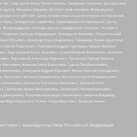
Так, Сова, центр Анна, Проект Апрель, Самарская губерния, Эра здоровья,
я группа, Женщины Евразии, Институт прав человека, Фонд защиты
Гражданское действие, Центр независимых социологических исследований,
стран, Гражданское содействие, Трансперенси Интернешнл-Р, Центр
н, Фонд поддержки свободы прессы, Гражданский контроль, Человек и
тут Развития Свободы Информации, Экозащита!-Женсовет, Общественный
й Павел Юрьевич, Шнырова Ольга Вадимовна, Чанышева Лилия Айратовна,
ин Сергей Георгиевич, Пивоваров Андрей Сергеевич, Аверин Виталий
вич, Каргалицкий Борис Юльевич, Созаев Валерий Валерьевич, Исламов
льевич, Верховский Александр Маркович, Пислакова-Паркер Марина
н Збигневич, Жемкова Елена Борисовна, Гудков Лев Дмитриевич,
й Алексеевич, Блинушов Андрей Юрьевич, Мосин Алексей Геннадьевич,
а, Баженова Светлана Куприяновна, Максимов Сергей Владимирович,
а Залмановна, Кокорина Екатерина Алексеевна, Шуманов Илья
ч, Протасова Ирина Вячеславовна, Литинский Леонид Борисович,
а Дмитриевна, Королева Александра Евгеньевна, Смирнов Владимир
ова Мара Федоровна, Резник Генри Маркович, Захаров Герман
етствии с законодательством Российской Федерации