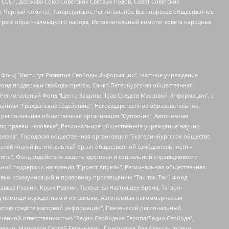
СССР, Держава Союз Советских Светлых Родов, Совет Советских
в, Черный Комитет, Татарстанское Региональное Всетатарское общественное
гресс ойрат-калмыцкого народа, Исполнительный комитет совета народных
евосточное общественное движение "Маяк", Санкт-Петербургская ЛГБТ-инициативная группа "Выход", Инициативная группа ЛГБТ+ "Реверс", Алексеев Андрей Викторович, Бекбулатова Таисия Львовна, Беляев Иван Михайлович, Владыкина Елена Сергеевна, Гельман Марат Александрович, Никульшина Вероника Юрьевна, Толоконникова Надежда Андреевна, Шендерович Виктор Анатольевич, Общество с ограниченной ответственностью "Данное сообщение", Общество с ограниченной ответственностью Издательский дом "Новая глава", Айнбиндер Александра Александровна, Московский комьюнити-центр для ЛГБТ+инициатив, Благотворительный фонд развития филантропии, Deutsche Welle (Германия, Kurt-Schumacher-Strasse 3, 53113 Bonn), Борзунова Мария Михайловна, Воробьев Виктор Викторович, Голубева Анна Львовна, Константинова Алла Михайловна, Малкова Ирина Владимировна, Мурадов Мурад Абдулгалимович, Осетинская Елизавета Николаевна, Понасенков Евгений Николаевич, Ганапольский Матвей Юрьевич, Киселев Евгений Алексеевич, Борухович Ирина Григорьевна, Дремин Иван Тимофеевич, Дубровский Дмитрий Викторович, Красноярская региональная общественная организация поддержки и развития альтернативных образовательных технологий и межкультурных коммуникаций "ИНТЕРРА", Маяковская Екатерина Алексеевна, Фейгин Марк Захарович, Филимонов Андрей Викторович, Дзугкоева Регина Николаевна, Доброхотов Роман Александрович, Дудь Юрий Александрович, Елкин Сергей Владимирович, Кругликов Кирилл Игоревич, Сабунаева Мария Леонидовна, Семенов Алексей Владимирович, Шаинян Карен Багратович, Шульман Екатерина Михайловна, Асафьев Артур Валерьевич, Вахштайн Виктор Семенович, Венедиктов Алексей Алексеевич, Лушникова Екатерина Евгеньевна, Волков Леонид Михайлович, Невзоров Александр Глебович, Пархоменко Сергей Борисович, Сироткин Ярослав Николаевич, Кара-Мурза Владимир Владимирович, Баранова Наталья Владимировна, Гозман Леонид Яковлевич, Кагарлицкий Борис Юльевич, Климарев Михаил Валерьевич, Милов Владимир Станиславович, Автономная некоммерческая организация Краснодарский центр современного искусства "Типография", Моргенштерн Алишер Тагирович, Соболь Любовь Эдуардовна, Общество с ограниченной ответственностью "ЛИЗА НОРМ", Каспаров Гарри Кимович, Ходорковский Михаил Борисович, Общество с ограниченной ответственностью "Апрельские тезисы", Данилович Ирина Брониславовна, Кашин Олег Владимирович, Петров Николай Владимирович, Пивоваров Алексей Владимирович, Соколов Михаил Владимирович, Цветкова Юлия Владимировна, Чичваркин Евгений Александрович, Комитет против пыток/Команда против пыток, Общество с ограниченной ответственностью "Первый научный", Общество с ограниченной ответственностью "Вертолет и ко", Белоцерковская Вероника Борисовна, Кац Максим Евгеньевич, Лазарева Татьяна Юрьевна, Шаведдинов Руслан Табризович, Яшин Илья Валерьевич, Общество с ограниченной ответственностью "Иноагент ААВ", Алешковский Дмитрий Петрович, Альбац Евгения Марковна, Быков Дмитрий Львович, Галямина Юлия Евгеньевна, Лойко Сергей Леонидович, Мартынов Кирилл Константинович, Медведев Сергей Александрович, Крашенинников Федор Геннадиевич, Гордеева Катерина Вл