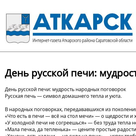
День русской печи: мудро
День русской печи: мудрость народных поговорок
Русская печь — символ домашнего тепла и уюта.
В народных поговорках, передававшихся из поколения
«Что есть в печи — всё на стол мечи» — о щедрости и 
«У холодной печи не согреешься» — без труда тепла н
«Мала печка, да тепленька» — цените простые радости
«Хочешь есть калачи — не сиди на печи» — успех треб