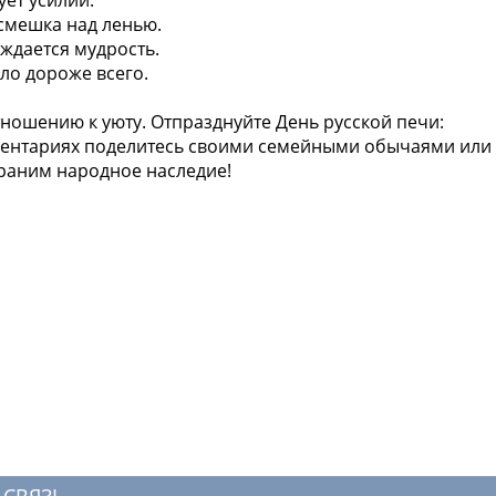
асмешка над ленью.
ждается мудрость.
пло дороже всего.
тношению к уюту. Отпразднуйте День русской печи:
омментариях поделитесь своими семейными обычаями или
раним народное наследие!
 СВЯЗЬ