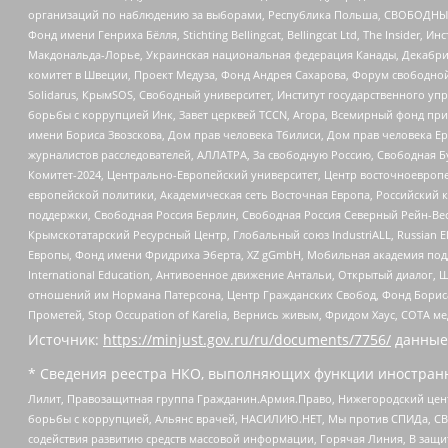
организаций по наблюдению за выборами, Республика Польша, СВОБОДНЫЙ
Фонд имени Генриха Бёлля, Stichting Bellingcat, Bellingcat Ltd, The Inside
Макдональда-Лорье, Украинская национальная федерация Канады, Декабрис
комитет в Швеции, Проект Медуза, Фонд Андрея Сахарова, Форум свободной 
Solidarus, КрымSOS, Свободный университет, Институт государственного у
борьбы с коррупцией Инк, Завет церквей TCCN, Агора, Всемирный фонд при
имени Бориса Звозскова, Дом прав человека Тбилиси, Дом прав человека Ер
журналистов расследователей, АЛЛАТРА, За свободную Россию, Свободная Б
Комитет-2024, Центрально-Европейский университет, Центр восточноевроп
европейской политики, Академическая сеть Восточная Европа, Российский к
поддержки, Свободная Россия Берлин, Свободная Россия Северный Рейн-Вест
Крымскотатарский Ресурсный Центр, Глобальный союз IndustriALL, Russian E
Европы, Фонд имени Фридриха Эберта, XZ gGmbH, Мобильная академия поддержк
International Education, Антивоенное движение Антальи, Открытый диало
отношений им Нормана Патерсона, Центр Гражданских Свобод, Фонд Бориса
Прометей, Stop Occupation of Karelia, Вернись живым, Фридом Хаус, СОТА 
Источник:
https://minjust.gov.ru/ru/documents/7756/
данные
* Сведения реестра НКО, выполняющих функции иностранн
Лилит, Правозащитная группа Гражданин.Армия.Право, Нижегородский цент
борьбы с коррупцией, Альянс врачей, НАСИЛИЮ.НЕТ, Мы против СПИДа, СВЕ
содействия развитию средств массовой информации, Горячая Линия, В защ