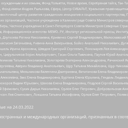
ужденным и их семьям, Фонд Тольятти, Новое время, Серебряная тайга, Так-Так-
, Фонд имени Андрея Рылькова, Сфера, Центр СИБАЛЬТ, Уральская правозащитна
невосточный центр развития гражданских инициатив и социального партнерства, 
 организаций, Частное учреждение в Калининграде Совета Министров северных 
бирь, Частное учреждение в Санкт-Петербурге Совета Министров Северных Стра
а, Информационное агентство МЕМО. РУ, Институт региональной прессы, Инсти
ч, Дзугкоева Регина Николаевна, Кривенко Сергей Владимирович, Милославски
настасия Евгеньевна, Ривина Анна Валерьевна, Бойко Анатолий Николаевич, Дуг
ошель Ирина Ароновна, Шведов Григорий Сергеевич, Пономарев Лев Александро
ч, Цирульников Борис Альбертович, Гасан Ольга Павловна, Паутов Юрий Анато
Акимова Татьяна Николаевна, Золотарева Екатерина Александровна, Рачинский Я
Сергеевна, Аверин Владимир Анатольевич, Щур Татьяна Михайловна, Щур Никола
Анатольевна, Мельникова Валентина Дмитриевна, Вититинова Елена Владимировн
 Алексеевна, Закс Елена Владимировна, Буртина Елена Юрьевна, Гендель Людмил
рохоров Вадим Юрьевич, Шахова Елена Владимировна, Подузов Сергей Васильеви
й Ефимович, Сухих Дарья Николаевна, Орлов Олег Петрович, Добровольская Анн
нсон Лев Семенович, Локшина Татьяна Иосифовна, Орлов Олег Петрович, Поляк
ые на
24.03.2022
ностранных и международных организаций, признанных в соотв