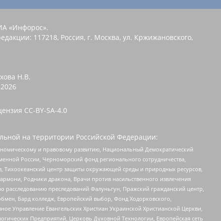
ИА «Инфорос».
едакции: 117218, Россия, г. Москва, ул. Кржижановского,
хова Н.В.
2026
цензия CC-BY-SA-4.0
льной на территории Российской Федерации:
кономическому и правовому развитию, Национальный Демократический
менной России, Черноморский фонд регионального сотрудничества,
, Тихоокеанский центр защиты окружающей среды и природных ресурсов,
 Хармони, Родники дракона, Врачи против насильственного извлечения
по расследованию преследований Фалуньгун, Пражский гражданский центр,
бмен, Бард колледж, Европейский выбор, Фонд Ходорковского,
ное Управление Евангельских Христиан Украинской Христианской Церкви,
огических Предприятий, Церковь Духовной Технологии, Европейская сеть