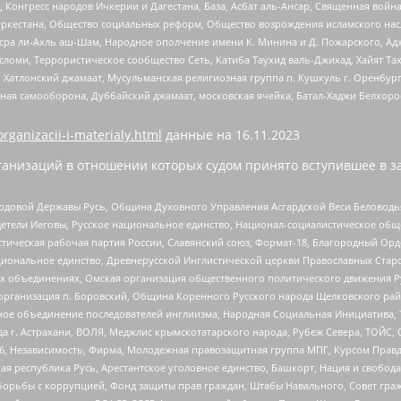
нгресс народов Ичкерии и Дагестана, База, Асбат аль-Ансар, Священная война,
уркестана, Общество социальных реформ, Общество возрождения исламского насл
Нусра ли-Ахль аш-Шам, Народное ополчение имени К. Минина и Д. Пожарского, Ад
сломи, Террористическое сообщество Сеть, Катиба Таухид валь-Джихад, Хайят Тах
, Хатлонский джамаат, Мусульманская религиозная группа п. Кушкуль г. Оренбу
ная самооборона, Дуббайский джамаат, московская ячейка, Батал-Хаджи Белхор
organizacii-i-materialy.html
данные на
16.11.2023
анизаций в отношении которых судом принято вступившее в з
 Родовой Державы Русь, Община Духовного Управления Асгардской Веси Беловод
детели Иеговы, Русское национальное единство, Национал-социалистическое об
истическая рабочая партия России, Славянский союз, Формат-18, Благородный Ор
ациональное единство, Древнерусской Инглистической церкви Православных Ста
ных объединениях, Омская организация общественного политического движения Р
рганизация п. Боровский, Община Коренного Русского народа Щелковского район
гиозное объединение последователей инглиизма, Народная Социальная Инициатива,
 г. Астрахани, ВОЛЯ, Меджлис крымскотатарского народа, Рубеж Севера, ТОЙС, 
6, Независимость, Фирма, Молодежная правозащитная группа МПГ, Курсом Правд
ая республика Русь, Арестантское уголовное единство, Башкорт, Нация и свобода,
орьбы с коррупцией, Фонд защиты прав граждан, Штабы Навального, Совет гражд