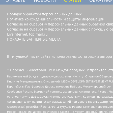
Порядок обработки персональных данных
Политика конфиденциальности и защиты информации
Согласие на обработку персональных данных обратной свя
Согласие на обработку персональных данных с помощью се
LiveInternet, top.mail.ru
ПОКАЗАТЬ БАННЕРНЫЕ МЕСТА
В титульной части сайта использованы фотографии автора с
* Перечень иностранных и международных неправительств
Национальный фонд в поддержку демократии, Институт Открытое Общество
Институт Международных Отношений, MEDIA DEVELOPMENT INVESTMENT FUND,
Европейская Платформа за Демократические Выборы, Международный цент
Свободная Россия, Всемирный конгресс украинцев, Атлантический совет, Ч
органов, Фалунь Дафа, Друзья Фалуньгун, Фалуньгун, Коалиция по рассле
Ассоциация школ политических исследований при Совете Европы, Центр ли
Оксфордский российский фонд, Фонд Будущее России, Компания свободы ин
Новое Поколение, Духовное Учебное Заведение Международный Библейский