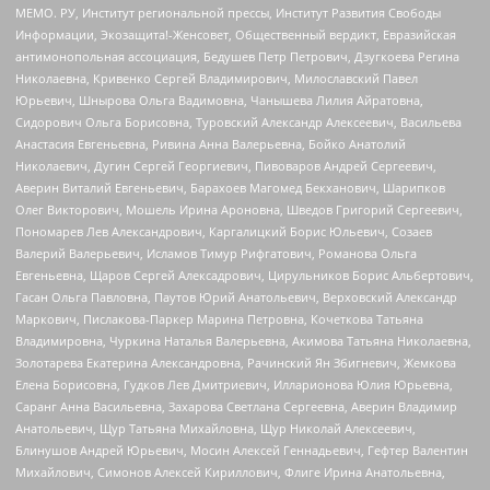
МЕМО. РУ, Институт региональной прессы, Институт Развития Свободы
Информации, Экозащита!-Женсовет, Общественный вердикт, Евразийская
антимонопольная ассоциация, Бедушев Петр Петрович, Дзугкоева Регина
Николаевна, Кривенко Сергей Владимирович, Милославский Павел
Юрьевич, Шнырова Ольга Вадимовна, Чанышева Лилия Айратовна,
Сидорович Ольга Борисовна, Туровский Александр Алексеевич, Васильева
Анастасия Евгеньевна, Ривина Анна Валерьевна, Бойко Анатолий
Николаевич, Дугин Сергей Георгиевич, Пивоваров Андрей Сергеевич,
Аверин Виталий Евгеньевич, Барахоев Магомед Бекханович, Шарипков
Олег Викторович, Мошель Ирина Ароновна, Шведов Григорий Сергеевич,
Пономарев Лев Александрович, Каргалицкий Борис Юльевич, Созаев
Валерий Валерьевич, Исламов Тимур Рифгатович, Романова Ольга
Евгеньевна, Щаров Сергей Алексадрович, Цирульников Борис Альбертович,
Гасан Ольга Павловна, Паутов Юрий Анатольевич, Верховский Александр
Маркович, Пислакова-Паркер Марина Петровна, Кочеткова Татьяна
Владимировна, Чуркина Наталья Валерьевна, Акимова Татьяна Николаевна,
Золотарева Екатерина Александровна, Рачинский Ян Збигневич, Жемкова
Елена Борисовна, Гудков Лев Дмитриевич, Илларионова Юлия Юрьевна,
Саранг Анна Васильевна, Захарова Светлана Сергеевна, Аверин Владимир
Анатольевич, Щур Татьяна Михайловна, Щур Николай Алексеевич,
Блинушов Андрей Юрьевич, Мосин Алексей Геннадьевич, Гефтер Валентин
Михайлович, Симонов Алексей Кириллович, Флиге Ирина Анатольевна,