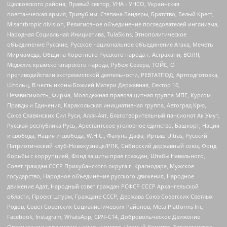
Щелковского района, Правый сектор, УНА - УНСО, Украинская
повстанческая армия, Тризуб им. Степана Бандеры, Братство, Белый Крест,
Misanthropic division, Религиозное объединение последователей инглиизма,
Народная Социальная Инициатива, TulaSkins, Этнополитическое
объединение Русские, Русское национальное объединение Атака, Мечеть
Мирмамеда, Община Коренного Русского народа г. Астрахани, ВОЛЯ,
Меджлис крымскотатарского народа, Рубеж Севера, ТОЙС, О
противодействии экстремистской деятельности, РЕВТАТПОД, Артподготовка,
Штольц, В честь иконы Божией Матери Державная, Сектор 16,
Независимость, Фирма, Молодежная правозащитная группа МПГ, Курсом
Правды и Единения, Каракольская инициативная группа, Автоград Крю,
Союз Славянских Сил Руси, Алля-Аят, Благотворительный пансионат Ак Умут,
Русская республика Русь, Арестантское уголовное единство, Башкорт, Нация
и свобода, Нация и свобода, W.H.С., Фалунь Дафа, Иртыш Ultras, Русский
Патриотический клуб-Новокузнецк/РПК, Сибирский державный союз, Фонд
борьбы с коррупцией, Фонд защиты прав граждан, Штабы Навального,
Совет граждан СССР Прикубанского округа г. Краснодара, Мужское
государство, Народное объединение русского движения, Народное
движение Адат, Народный совет граждан РСФСР СССР Архангельской
области, Проект Штурм, Граждане СССР, Держава Союз Советских Светлых
Родов, Совет Советских Социалистических Районов, Meta Platforms Inc,
Facebook, Instagram, WhatsApp, СИЧ-С14, Добровольческое Движение
Организации украинских националистов, Черный Комитет, Татарстанское