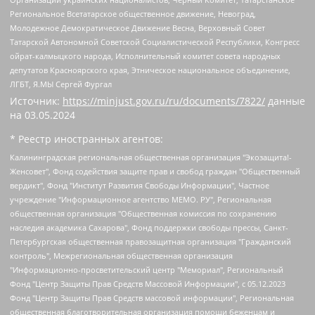
Региональное Всетатарское общественное движение, Невоград,
Молодежное Демократическое Движение Весна, Верховный Совет
Татарской Автономной Советской Социалистической Республики, Конгресс
ойрат-калмыцкого народа, Исполнительный комитет совета народных
депутатов Красноярского края, Этническое национальное объединение,
ЛГБТ, Я.МЫ Сергей Фургал
Источник:
https://minjust.gov.ru/ru/documents/7822/
данные
на
03.05.2024
* Реестр иностранных агентов:
Калининградская региональная общественная организация "Экозащита!-Женсовет", Фонд содействия защите прав и свобод граждан "Общественный вердикт", Фонд "Институт Развития Свободы Информации", Частное учреждение "Информационное агентство МЕМО. РУ", Региональная общественная организация "Общественная комиссия по сохранению наследия академика Сахарова", Фонд поддержки свободы прессы, Санкт-Петербургская общественная правозащитная организация "Гражданский контроль", Межрегиональная общественная организация "Информационно-просветительский центр "Мемориал", Региональный Фонд "Центр Защиты Прав Средств Массовой Информации", с 05.12.2023 Фонд "Центр Защиты Прав Средств массовой информации", Региональная общественная благотворительная организация помощи беженцам и мигрантам "Гражданское содействие", Негосударственное образовательное учреждение дополнительного профессионального образования (повышение квалификации) специалистов "АКАДЕМИЯ ПО ПРАВАМ ЧЕЛОВЕКА", Свердловская региональная общественная организация "Сутяжник", Автономная некоммерческая организация "Центр независимых социологических исследований", Союз общественных объединений "Российский исследовательский центр по правам человека", Региональное общественное учреждение научно-информационный центр "МЕМОРИАЛ", Некоммерческая организация "Фонд защиты гласности", Автономная некоммерческая организация "Институт прав человека", Городская общественная организация "Екатеринбургское общество "МЕМОРИАЛ", Городская общественная организация "Рязанское историко-просветительское и правозащитное общество "Мемориал" (Рязанский Мемориал), Челябинский региональный орган общественной самодеятельности – женское общественное объединение "Женщины Евразии", Челябинский региональный орган общественной самодеятельности "Уральская правозащитная группа", Фонд содействия защите здоровья и социальной справедливости имени Андрея Рылькова, Автономная Некоммерческая Организация "Аналитический Центр Юрия Левады", Автономная некоммерческая организация социальной поддержки населения "Проект Апрель", Региональная общественная организация помощи женщинам и детям, находящимся в кризисной ситуации "Информационно-методический центр "Анна", Фонд содействия развитию массовых коммуникаций и правовому просвещению "Так-так-Так", Фонд содействия устойчивому развитию "Серебряная тайга", Свердловский региональный общественный фонд социальных проектов "Новое время", "Idel.Реалии", Кавказ.Реалии, Крым.Реалии, Телеканал Настоящее Время, Татаро-башкирская служба Радио Свобода (Azatliq Radiosi), Радио Свободная Европа/Радио Свобода (PCE/PC), "Сибирь.Реалии", "Фактограф", Благотворительный фонд помощи осужденным и их семьям, Автономная некоммерческая организация "Институт глобализации и социальных движений", Фонд "В защиту прав заключенных", Частное учреждение "Центр поддержки и содействия развитию средств массовой информации", Пензенский региональный общественный благотворительный фонд "Гражданский союз", "Север.Реалии", Некоммерческая организация Фонд "Правовая инициатива", Общество с ограниченной ответственностью "Радио Свободная Европа/Радио Свобода", Чешское информационное агентство "MEDIUM-ORIENT", Красноярская региональная общественная организация "Мы против СПИДа", Камалягин Денис Николаевич, Маркелов Сергей Евгеньевич, Пономарев Лев Александрович, Савицкая Людмила Алексеевна, Автономная некоммерческая организация "Центр по работе с проблемой насилия "НАСИЛИЮ.НЕТ", Межрегиональный профессиональный союз работников здравоохранения "Альянс врачей", Юридическое лицо, зарегистрированное в Латвийской Республике, SIA "Medusa Project" (регистрационный номер 40103797863, дата регистрации 10.06.2014), Некоммерческая организация "Фонд по борьбе с коррупцией", Автономная некоммерческая организация "Институт права и публичной политики", Баданин Роман Сергеевич, Гликин Максим Александрович, Железнова Мария Михайловна, Лукьянова Юлия Сергеевна, Маетная Елизавета Витальевна, Маняхин Петр Борисович, Чуракова Ольга Владимировна, Ярош Юлия Петровна, Юридическое лицо "The Insider SIA", зарегистрированное в Риге, Латвийская Республика (дата регистрации 26.06.2015), являющееся администратором доменного имени интернет-издания "The Insider SIA", https://theins.ru, Постернак Алексей Евгеньевич, Рубин Михаил Аркадьевич, Анин Роман Александрович, Юридическое лицо Istories fonds, зарегистрированное в Латвийской Республике (регистрационный номер 50008295751, дата регистрации 24.02.2020), Великовский Дмитрий Александрович, Долинина Ирина Николаевна, Мароховская Алеся Алексеевна, Шлейнов Роман Юрьевич, Шмагун Олеся Валентиновна, Общество с ограниченной ответственностью "Альтаир 2021", Общество с ограниченной ответственностью "Вега 2021", Общество с ограниченной ответственностью "Главный редактор 2021", Общество с ограниченной ответственностью "Ромашки монолит", Важенков Артем Валерьевич, Ивановская областная общественная организация "Центр гендерных исследований", Гурман Юрий Альбертович, Медиапроект "ОВД-Инфо", Егоров Владимир Владимирович, Жилинский Владимир Александрович, Общество с ограниченной ответственностью "ЗП", Иванова София Юрьевна, Карезина Инна Павловна, Кильтау Екатерина Викторовна, Петров Алексей Викторович, Пискунов Сергей Евгеньевич, Смирнов Сергей Сергеевич, Тихонов Михаил Сергеевич, Общество с ограниченной ответственностью "ЖУРНАЛИСТ-ИНОСТРАННЫЙ АГЕНТ", Арапова Галина Юрьевна, Вольтская Татьяна Анатольевна, Американская компания "Mason G.E.S. Anonymous Foundation" (США), являющаяся владельцем интернет-издания https://mnews.world/, Компания "Stichting Bellingcat", зарегистрированная в Нидерландах (дата регистрации 11.07.2018), Захаров Андрей Вячеславович, Клепиковская Екатерина Дмитриевна, Общество с ограниченной ответственностью "МЕМО", Перл Роман Александрович, Симонов Евгений Алексеевич, Соловьева Елена Анатольевна, Сотников Даниил Владимирович, Сурначева Елизавета Дмитриевна, Автономная некоммерческая организация по защите прав человека и информированию населения "Якутия – Наше Мнение", Общество с ограниченной ответственностью "Москоу диджитал медиа", с 26.01.2023 Общество с ограниченной ответственностью "Чайка Белые сады", Ветошкина Валерия Валерьевна, Заговора Максим Александрович, Межрегиональное общественное движение "Российская ЛГБТ - сеть", Оленичев Максим Владимирович, Павлов Иван Юрьевич, Скворцова Елена Сергеевна, Общество с ограниченной ответственностью "Как бы инагент", Кочетков Игорь Викторович, Общество с ограниченной ответственностью "Честные выборы", Еланчик Олег Александрович, Общество с ограниченной ответственностью "Нобелевский призыв", Гималова Регина Эмилевна, Григорьев Андрей Валерьевич, Григорьева Алина Александровна, Ассоциация по содействию защите прав призывников, альтернативнослужащих и военнослужащих "Правозащитная группа "Гражданин.Армия.Право", Хисамова Регина Фаритовна, Автономная некоммерческая организация по реализации социально-правовых программ "Лилит", Дальневосточное общественное движение "Маяк", Санкт-Петербургская ЛГБТ-инициативная группа "Выход", Инициативная группа ЛГБТ+ "Реверс", Алексеев Андрей Викторович, Бекбулатова Таисия Львовна, Беляев Иван Михайлович, Владыкина Елена Сергеевна, Гельман Марат Александрович, Никульшина Вероника Юрьевна, Толоконникова Надежда Андреевна, Шендерович Виктор Анатольевич, Общество с ограниченной ответственностью "Данное сообщение", Общество с ограниченной ответственностью Издательский дом "Новая глава", Айнбиндер Александра Александровна, Московский комьюнити-центр для ЛГБТ+инициатив, Благотворительный фонд развития филантропии, Deutsche Welle (Германия, Kurt-Schumacher-Strasse 3, 53113 Bonn), Борзунова Мария Михайловна, Воробьев Виктор Викторович, Голубева Анна Львовна, Константинова Алла Михайловна, Малкова Ирина Владимировна, Мурадов Мурад Абдулгалимович, Осетинская Елизавета Николаевна, Понасенков Евгений Николаевич, Ганапольский Матвей Юрьевич, Киселев Евгений Алексеевич, Борухович Ирина Григорьевна, Дремин Иван Тимофеевич, Дубровский Дмитрий Викторович, Красноярская региональная общественная организация поддержки и развития альтернативных образовательных технологий и межкультурных коммуникаций "ИНТЕРРА", Маяковская Екатерина Алексеевна, Фейгин Марк Захарович, Филимонов Андрей Викторович, Дзугкоева Регина Николаевна, Доброхотов Роман Александрович, Дудь Юрий Александрович, Елкин Сергей Владимирович, Кругликов Кирилл Игоревич, Сабунаева Мария Леонидовна, Семенов Алексей Владимирович, Шаинян Карен Багратович, Шульман Екатерина Михайловна, Асафьев Артур Валерьевич, Вахштайн Виктор Семенович, Венедиктов Алексей Алексеевич, Лушникова Екатерина Евгеньевна, Волков Леонид Михайлович, Невзоров Александр Глебович, Пархоменко Сергей Борисович, Сироткин Ярослав Николаевич, Кара-Мурза Владимир Владимирович, Баранова Наталья Владимировна, Гозман Леонид Яковлевич, Кагарлицкий Борис Юльевич, Климарев Михаил Валерьевич, Милов Владимир Станиславович, Автономная некоммерческая организация Краснодарский центр современного искусства "Типография", Моргенштерн Алишер Тагирович, Соболь Любовь Эдуардовна, Общество с ограниченной ответственностью "ЛИЗА НОРМ", Каспаров Гарри Кимович, Ходорковский Михаил Борисович, Общество с ограниченной ответственностью "Апрельские тезисы", Данилович Ирина Брониславовна, Кашин Олег Владимирович, Петров Николай Владимирович, Пивоваров Алексей Владимирович, Соколов Михаил Владимирович, Цветкова Юлия Владимировна, Чичваркин Евгений Александрович, Комитет против пыток/Команда против пыток, Общество с ограниченной ответственностью "Первый научный", Общество с ограниченной ответственностью "Вертолет и ко", Белоцерковская Вероника Борисовна, Кац Максим Евгеньевич, Лазарева Татьяна Юрьевна, Шаведдинов Руслан Табризович, Яшин Илья Валерьевич, Общество с ограниченной ответственностью "Иноагент ААВ", Алешковский Дмитрий Петрович, Альбац Евгения Марковна, Быков Дмитрий Львович, Галямина Юлия Евгеньевна, Лойко Сергей Леонидович, Мартынов Кирилл Константинович, Медведев Сергей Александрович, Крашенинников Федор Геннадиевич, Гордеева Катерина Вл