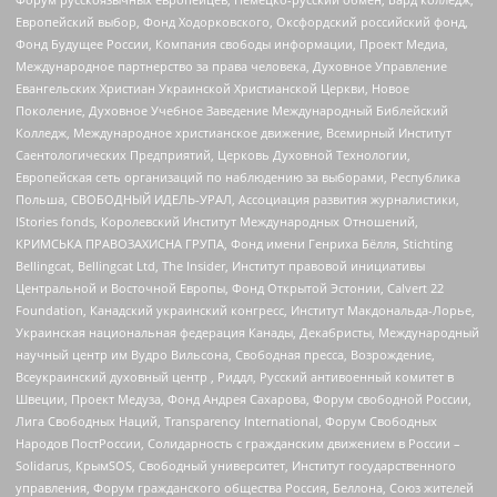
Европейский выбор, Фонд Ходорковского, Оксфордский российский фонд,
Фонд Будущее России, Компания свободы информации, Проект Медиа,
Международное партнерство за права человека, Духовное Управление
Евангельских Христиан Украинской Христианской Церкви, Новое
Поколение, Духовное Учебное Заведение Международный Библейский
Колледж, Международное христианское движение, Всемирный Институт
Саентологических Предприятий, Церковь Духовной Технологии,
Европейская сеть организаций по наблюдению за выборами, Республика
Польша, СВОБОДНЫЙ ИДЕЛЬ-УРАЛ, Ассоциация развития журналистики,
IStories fonds, Королевский Институт Международных Отношений,
КРИМСЬКА ПРАВОЗАХИСНА ГРУПА, Фонд имени Генриха Бёлля, Stichting
Bellingcat, Bellingcat Ltd, The Insider, Институт правовой инициативы
Центральной и Восточной Европы, Фонд Открытой Эстонии, Calvert 22
Foundation, Канадский украинский конгресс, Институт Макдональда-Лорье,
Украинская национальная федерация Канады, Декабристы, Международный
научный центр им Вудро Вильсона, Свободная пресса, Возрождение,
Всеукраинский духовный центр , Риддл, Русский антивоенный комитет в
Швеции, Проект Медуза, Фонд Андрея Сахарова, Форум свободной России,
Лига Свободных Наций, Transparеncy International, Форум Свободных
Народов ПостРоссии, Солидарность с гражданским движением в России –
Solidarus, КрымSOS, Свободный университет, Институт государственного
управления, Форум гражданского общества Россия, Беллона, Союз жителей