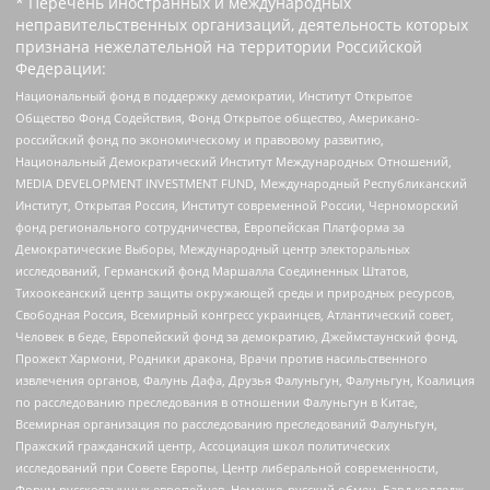
* Перечень иностранных и международных
неправительственных организаций, деятельность которых
признана нежелательной на территории Российской
Федерации:
Национальный фонд в поддержку демократии, Институт Открытое
Общество Фонд Содействия, Фонд Открытое общество, Американо-
российский фонд по экономическому и правовому развитию,
Национальный Демократический Институт Международных Отношений,
MEDIA DEVELOPMENT INVESTMENT FUND, Международный Республиканский
Институт, Открытая Россия, Институт современной России, Черноморский
фонд регионального сотрудничества, Европейская Платформа за
Демократические Выборы, Международный центр электоральных
исследований, Германский фонд Маршалла Соединенных Штатов,
Тихоокеанский центр защиты окружающей среды и природных ресурсов,
Свободная Россия, Всемирный конгресс украинцев, Атлантический совет,
Человек в беде, Европейский фонд за демократию, Джеймстаунский фонд,
Прожект Хармони, Родники дракона, Врачи против насильственного
извлечения органов, Фалунь Дафа, Друзья Фалуньгун, Фалуньгун, Коалиция
по расследованию преследования в отношении Фалуньгун в Китае,
Всемирная организация по расследованию преследований Фалуньгун,
Пражский гражданский центр, Ассоциация школ политических
исследований при Совете Европы, Центр либеральной современности,
Форум русскоязычных европейцев, Немецко-русский обмен, Бард колледж,