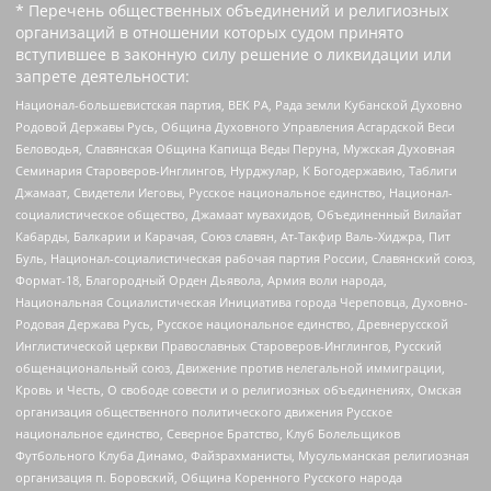
* Перечень общественных объединений и религиозных
организаций в отношении которых судом принято
вступившее в законную силу решение о ликвидации или
запрете деятельности:
Национал-большевистская партия, ВЕК РА, Рада земли Кубанской Духовно
Родовой Державы Русь, Община Духовного Управления Асгардской Веси
Беловодья, Славянская Община Капища Веды Перуна, Мужская Духовная
Семинария Староверов-Инглингов, Нурджулар, К Богодержавию, Таблиги
Джамаат, Свидетели Иеговы, Русское национальное единство, Национал-
социалистическое общество, Джамаат мувахидов, Объединенный Вилайат
Кабарды, Балкарии и Карачая, Союз славян, Ат-Такфир Валь-Хиджра, Пит
Буль, Национал-социалистическая рабочая партия России, Славянский союз,
Формат-18, Благородный Орден Дьявола, Армия воли народа,
Национальная Социалистическая Инициатива города Череповца, Духовно-
Родовая Держава Русь, Русское национальное единство, Древнерусской
Инглистической церкви Православных Староверов-Инглингов, Русский
общенациональный союз, Движение против нелегальной иммиграции,
Кровь и Честь, О свободе совести и о религиозных объединениях, Омская
организация общественного политического движения Русское
национальное единство, Северное Братство, Клуб Болельщиков
Футбольного Клуба Динамо, Файзрахманисты, Мусульманская религиозная
организация п. Боровский, Община Коренного Русского народа