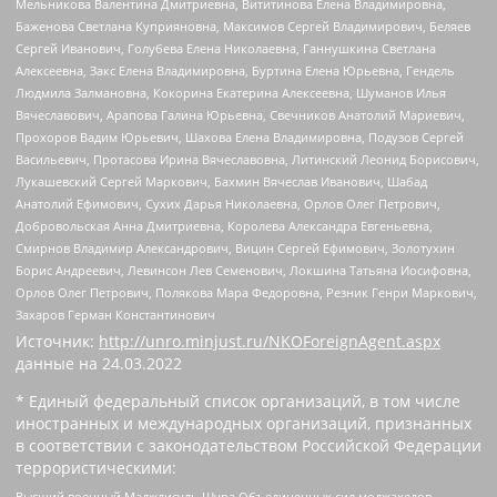
Мельникова Валентина Дмитриевна, Вититинова Елена Владимировна,
Баженова Светлана Куприяновна, Максимов Сергей Владимирович, Беляев
Сергей Иванович, Голубева Елена Николаевна, Ганнушкина Светлана
Алексеевна, Закс Елена Владимировна, Буртина Елена Юрьевна, Гендель
Людмила Залмановна, Кокорина Екатерина Алексеевна, Шуманов Илья
Вячеславович, Арапова Галина Юрьевна, Свечников Анатолий Мариевич,
Прохоров Вадим Юрьевич, Шахова Елена Владимировна, Подузов Сергей
Васильевич, Протасова Ирина Вячеславовна, Литинский Леонид Борисович,
Лукашевский Сергей Маркович, Бахмин Вячеслав Иванович, Шабад
Анатолий Ефимович, Сухих Дарья Николаевна, Орлов Олег Петрович,
Добровольская Анна Дмитриевна, Королева Александра Евгеньевна,
Смирнов Владимир Александрович, Вицин Сергей Ефимович, Золотухин
Борис Андреевич, Левинсон Лев Семенович, Локшина Татьяна Иосифовна,
Орлов Олег Петрович, Полякова Мара Федоровна, Резник Генри Маркович,
Захаров Герман Константинович
Источник:
http://unro.minjust.ru/NKOForeignAgent.aspx
данные на
24.03.2022
* Единый федеральный список организаций, в том числе
иностранных и международных организаций, признанных
в соответствии с законодательством Российской Федерации
террористическими:
Высший военный Маджлисуль Шура Объединенных сил моджахедов