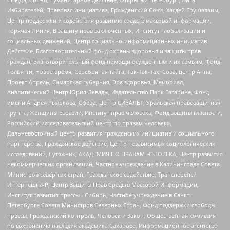
Избирателей, Правовая инициатива, Гражданский Союз, Хасдей Ерушалаим,
Центр поддержки и содействия развитию средств массовой информации,
Горячая Линия, В защиту прав заключенных, Институт глобализации и
социальных движений, Центр социально-информационных инициатив
Действие, Благотворительный фонд охраны здоровья и защиты прав
граждан, Благотворительный фонд помощи осужденным и их семьям, Фонд
Тольятти, Новое время, Серебряная тайга, Так-Так-Так, Сова, центр Анна,
Проект Апрель, Самарская губерния, Эра здоровья, Мемориал,
Аналитический Центр Юрия Левады, Издательство Парк Гагарина, Фонд
имени Андрея Рылькова, Сфера, Центр СИБАЛЬТ, Уральская правозащитная
группа, Женщины Евразии, Институт прав человека, Фонд защиты гласности,
Российский исследовательский центр по правам человека,
Дальневосточный центр развития гражданских инициатив и социального
партнерства, Гражданское действие, Центр независимых социологических
исследований, Сутяжник, АКАДЕМИЯ ПО ПРАВАМ ЧЕЛОВЕКА, Центр развития
некоммерческих организаций, Частное учреждение в Калининграде Совета
Министров северных стран, Гражданское содействие, Трансперенси
Интернешнл-Р, Центр Защиты Прав Средств Массовой Информации,
Институт развития прессы - Сибирь, Частное учреждение в Санкт-
Петербурге Совета Министров Северных Стран, Фонд поддержки свободы
прессы, Гражданский контроль, Человек и Закон, Общественная комиссия
по сохранению наследия академика Сахарова, Информационное агентство