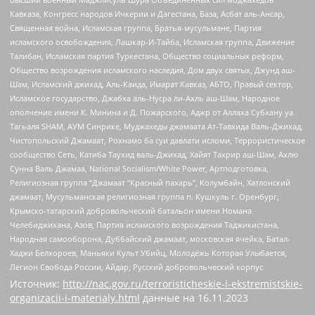
Кавказа, Конгресс народов Ичкерии и Дагестана, База, Асбат аль-Ансар,
Священная война, Исламская группа, Братья-мусульмане, Партия
исламского освобождения, Лашкар-И-Тайба, Исламская группа, Движение
Талибан, Исламская партия Туркестана, Общество социальных реформ,
Общество возрождения исламского наследия, Дом двух святых, Джунд аш-
Шам, Исламский джихад, Аль-Каида, Имарат Кавказ, АБТО, Правый сектор,
Исламское государство, Джабха аль-Нусра ли-Ахль аш-Шам, Народное
ополчение имени К. Минина и Д. Пожарского, Аджр от Аллаха Субхану уа
Тагьаля SHAM, АУМ Синрике, Муджахеды джамаата Ат-Тавхида Валь-Джихад,
Чистопольский Джамаат, Рохнамо ба суи давлати исломи, Террористическое
сообщество Сеть, Катиба Таухид валь-Джихад, Хайят Тахрир аш-Шам, Ахлю
Сунна Валь Джамаа, National Socialism/White Power, Артподготовка,
Религиозная группа “Джамаат “Красный пахарь”, Колумбайн, Хатлонский
джамаат, Мусульманская религиозная группа п. Кушкуль г. Оренбург,
Крымско-татарский добровольческий батальон имени Номана
Челебиджихана, Азов, Партия исламского возрождения Таджикистана,
Народная самооборона, Дуббайский джамаат, московская ячейка, Батал-
Хаджи Белхороев, Маньяки Культ Убийц, Молодёжь Которая Улыбается,
Легион Свобода России, Айдар, Русский добровольческий корпус
Источник:
http://nac.gov.ru/terroristicheskie-i-ekstremistskie-
organizacii-i-materialy.html
данные на
16.11.2023