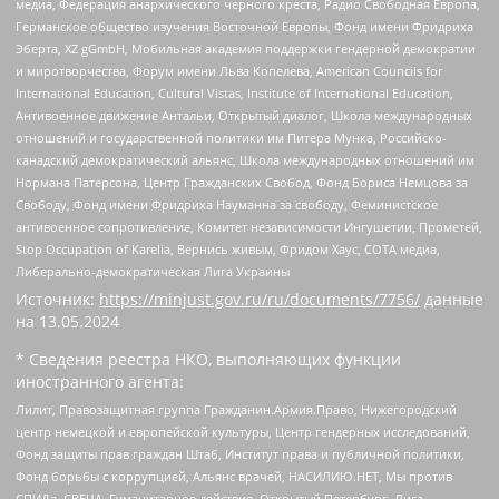
медиа, Федерация анархического черного креста, Радио Свободная Европа,
Германское общество изучения Восточной Европы, Фонд имени Фридриха
Эберта, XZ gGmbH, Мобильная академия поддержки гендерной демократии
и миротворчества, Форум имени Льва Копелева, American Councils for
International Education, Cultural Vistas, Institute of International Education,
Антивоенное движение Антальи, Открытый диалог, Школа международных
отношений и государственной политики им Питера Мунка, Российско-
канадский демократический альянс, Школа международных отношений им
Нормана Патерсона, Центр Гражданских Свобод, Фонд Бориса Немцова за
Свободу, Фонд имени Фридриха Науманна за свободу, Феминистское
антивоенное сопротивление, Комитет независимости Ингушетии, Прометей,
Stop Occupation of Karelia, Вернись живым, Фридом Хаус, СОТА медиа,
Либерально-демократическая Лига Украины
Источник:
https://minjust.gov.ru/ru/documents/7756/
данные
на
13.05.2024
* Сведения реестра НКО, выполняющих функции
иностранного агента:
Лилит, Правозащитная группа Гражданин.Армия.Право, Нижегородский
центр немецкой и европейской культуры, Центр гендерных исследований,
Фонд защиты прав граждан Штаб, Институт права и публичной политики,
Фонд борьбы с коррупцией, Альянс врачей, НАСИЛИЮ.НЕТ, Мы против
СПИДа, СВЕЧА, Гуманитарное действие, Открытый Петербург, Лига