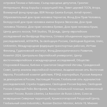
островов Тисима и Хабомаи, Съезд народных депутатов, Гринпис
Интернешнл, Фонд борьбы с коррупцией Инк, Завет церквей TCCN, Агора,
Всемирный фонд природы, BDR Novaja Gazeta-Europe, Алтай проект,
Образовательный дом прав человека Чернигов, Фонд Дом Прав Человека,
Белорусский дом прав человека имени Бориса Звозскова, Дом прав
человека Тбилиси, Дом прав человека Ереван, Дом прав человека Крым,
Центр дикого лосося, TVR Studios, ТВ Дождь, Центр европейских
исследований им Вилфрида Мартенса, Сетевое объединение журналистов
расследователей, АЛЛАТРА, За свободную Россию, Свободная Бурятия, Uralic,
UnKremlin, Международная федерация транспортных рабочих, ИстЧам
Финланд, Гудзоновский институт, Фонд Демократического Развития,
Комитет-2024, Центрально-Европейский университет, Центр
восточноевропейских и международных исследований, Общество
Сторожевой башни, Библии и трактатов Свидетелей Иеговы, Гражданский
Совет, Центр анализа европейской политики, Академическая сеть Восточная
Европа, Российский комитет действия, РЭНД корпорейшн, Русская Америка
за демократию в России, Настоящая Россия, Глобальная сеть журналистов-
расследователей, Служба поддержки, Свободная Россия Берлин, Свободная
Россия Северный Рейн-Вестфалия, Фонд глобальной помощи, Антивоенный
комитет России, Russie-Libertes, La Asocicion de Rusos Libres, Союз за
возвращение Северных территорий, Крымскотатарский Ресурсный Центр,
Глобальный союз IndustriALL, Russian Election Monitor, Article 19, Мнение