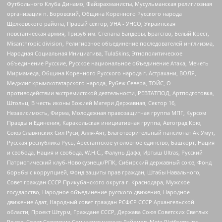
Футбольного Клуба Динамо, Файзрахманисты, Мусульманская религиозная
организация п. Боровский, Община Коренного Русского народа
Щелковского района, Правый сектор, УНА - УНСО, Украинская
повстанческая армия, Тризуб им. Степана Бандеры, Братство, Белый Крест,
Misanthropic division, Религиозное объединение последователей инглиизма,
Народная Социальная Инициатива, TulaSkins, Этнополитическое
объединение Русские, Русское национальное объединение Атака, Мечеть
Мирмамеда, Община Коренного Русского народа г. Астрахани, ВОЛЯ,
Меджлис крымскотатарского народа, Рубеж Севера, ТОЙС, О
противодействии экстремистской деятельности, РЕВТАТПОД, Артподготовка,
Штольц, В честь иконы Божией Матери Державная, Сектор 16,
Независимость, Фирма, Молодежная правозащитная группа МПГ, Курсом
Правды и Единения, Каракольская инициативная группа, Автоград Крю,
Союз Славянских Сил Руси, Алля-Аят, Благотворительный пансионат Ак Умут,
Русская республика Русь, Арестантское уголовное единство, Башкорт, Нация
и свобода, Нация и свобода, W.H.С., Фалунь Дафа, Иртыш Ultras, Русский
Патриотический клуб-Новокузнецк/РПК, Сибирский державный союз, Фонд
борьбы с коррупцией, Фонд защиты прав граждан, Штабы Навального,
Совет граждан СССР Прикубанского округа г. Краснодара, Мужское
государство, Народное объединение русского движения, Народное
движение Адат, Народный совет граждан РСФСР СССР Архангельской
области, Проект Штурм, Граждане СССР, Держава Союз Советских Светлых
Родов, Совет Советских Социалистических Районов, Meta Platforms Inc,