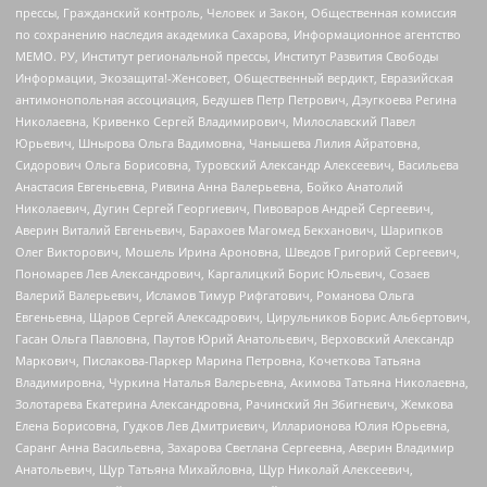
прессы, Гражданский контроль, Человек и Закон, Общественная комиссия
по сохранению наследия академика Сахарова, Информационное агентство
МЕМО. РУ, Институт региональной прессы, Институт Развития Свободы
Информации, Экозащита!-Женсовет, Общественный вердикт, Евразийская
антимонопольная ассоциация, Бедушев Петр Петрович, Дзугкоева Регина
Николаевна, Кривенко Сергей Владимирович, Милославский Павел
Юрьевич, Шнырова Ольга Вадимовна, Чанышева Лилия Айратовна,
Сидорович Ольга Борисовна, Туровский Александр Алексеевич, Васильева
Анастасия Евгеньевна, Ривина Анна Валерьевна, Бойко Анатолий
Николаевич, Дугин Сергей Георгиевич, Пивоваров Андрей Сергеевич,
Аверин Виталий Евгеньевич, Барахоев Магомед Бекханович, Шарипков
Олег Викторович, Мошель Ирина Ароновна, Шведов Григорий Сергеевич,
Пономарев Лев Александрович, Каргалицкий Борис Юльевич, Созаев
Валерий Валерьевич, Исламов Тимур Рифгатович, Романова Ольга
Евгеньевна, Щаров Сергей Алексадрович, Цирульников Борис Альбертович,
Гасан Ольга Павловна, Паутов Юрий Анатольевич, Верховский Александр
Маркович, Пислакова-Паркер Марина Петровна, Кочеткова Татьяна
Владимировна, Чуркина Наталья Валерьевна, Акимова Татьяна Николаевна,
Золотарева Екатерина Александровна, Рачинский Ян Збигневич, Жемкова
Елена Борисовна, Гудков Лев Дмитриевич, Илларионова Юлия Юрьевна,
Саранг Анна Васильевна, Захарова Светлана Сергеевна, Аверин Владимир
Анатольевич, Щур Татьяна Михайловна, Щур Николай Алексеевич,