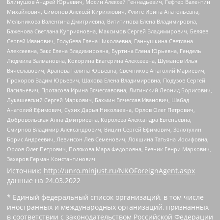
Блинушов Андрей Юрьевич, Мосин Алексей Геннадьевич, Гефтер Валентин
Михайлович, Симонов Алексей Кириллович, Флиге Ирина Анатольевна,
Мельникова Валентина Дмитриевна, Вититинова Елена Владимировна,
Баженова Светлана Куприяновна, Максимов Сергей Владимирович, Беляев
Сергей Иванович, Голубева Елена Николаевна, Ганнушкина Светлана
Алексеевна, Закс Елена Владимировна, Буртина Елена Юрьевна, Гендель
Людмила Залмановна, Кокорина Екатерина Алексеевна, Шуманов Илья
Вячеславович, Арапова Галина Юрьевна, Свечников Анатолий Мариевич,
Прохоров Вадим Юрьевич, Шахова Елена Владимировна, Подузов Сергей
Васильевич, Протасова Ирина Вячеславовна, Литинский Леонид Борисович,
Лукашевский Сергей Маркович, Бахмин Вячеслав Иванович, Шабад
Анатолий Ефимович, Сухих Дарья Николаевна, Орлов Олег Петрович,
Добровольская Анна Дмитриевна, Королева Александра Евгеньевна,
Смирнов Владимир Александрович, Вицин Сергей Ефимович, Золотухин
Борис Андреевич, Левинсон Лев Семенович, Локшина Татьяна Иосифовна,
Орлов Олег Петрович, Полякова Мара Федоровна, Резник Генри Маркович,
Захаров Герман Константинович
Источник:
http://unro.minjust.ru/NKOForeignAgent.aspx
данные на
24.03.2022
* Единый федеральный список организаций, в том числе
иностранных и международных организаций, признанных
в соответствии с законодательством Российской Федерации