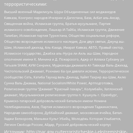
террористическими:
Высший военный Маджлисуль Шура Объединенных сил моджахедов
Кавказа, Конгресс народов Ичкерии и Дагестана, База, Асбат аль-Ансар,
Священная война, Исламская группа, Братья-мусульмане, Партия
исламского освобождения, Лашкар-И-Тайба, Исламская группа, Движение
Талибан, Исламская партия Туркестана, Общество социальных реформ,
Общество возрождения исламского наследия, Дом двух святых, Джунд аш-
Шам, Исламский джихад, Аль-Каида, Имарат Кавказ, АБТО, Правый сектор,
Исламское государство, Джабха аль-Нусра ли-Ахль аш-Шам, Народное
ополчение имени К. Минина и Д. Пожарского, Аджр от Аллаха Субхану уа
Тагьаля SHAM, АУМ Синрике, Муджахеды джамаата Ат-Тавхида Валь-Джихад,
Чистопольский Джамаат, Рохнамо ба суи давлати исломи, Террористическое
сообщество Сеть, Катиба Таухид валь-Джихад, Хайят Тахрир аш-Шам, Ахлю
Сунна Валь Джамаа, National Socialism/White Power, Артподготовка,
Религиозная группа “Джамаат “Красный пахарь”, Колумбайн, Хатлонский
джамаат, Мусульманская религиозная группа п. Кушкуль г. Оренбург,
Крымско-татарский добровольческий батальон имени Номана
Челебиджихана, Азов, Партия исламского возрождения Таджикистана,
Народная самооборона, Дуббайский джамаат, московская ячейка, Батал-
Хаджи Белхороев, Маньяки Культ Убийц, Молодёжь Которая Улыбается,
Легион Свобода России, Айдар, Русский добровольческий корпус
Источник:
http://nac.gov.ru/terroristicheskie-i-ekstremistskie-