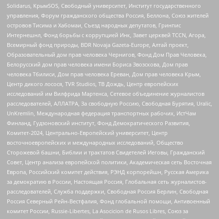
Solidarus, КрымSOS, Свободный университет, Институт государственного
управления, Форум гражданского общества Россия, Беллона, Союз жителей
островов Тисима и Хабомаи, Съезд народных депутатов, Гринпис
Интернешнл, Фонд борьбы с коррупцией Инк, Завет церквей TCCN, Агора,
Всемирный фонд природы, BDR Novaja Gazeta-Europe, Алтай проект,
Образовательный дом прав человека Чернигов, Фонд Дом Прав Человека,
Белорусский дом прав человека имени Бориса Звозскова, Дом прав
человека Тбилиси, Дом прав человека Ереван, Дом прав человека Крым,
Центр дикого лосося, TVR Studios, ТВ Дождь, Центр европейских
исследований им Вилфрида Мартенса, Сетевое объединение журналистов
расследователей, АЛЛАТРА, За свободную Россию, Свободная Бурятия, Uralic,
UnKremlin, Международная федерация транспортных рабочих, ИстЧам
Финланд, Гудзоновский институт, Фонд Демократического Развития,
Комитет-2024, Центрально-Европейский университет, Центр
восточноевропейских и международных исследований, Общество
Сторожевой башни, Библии и трактатов Свидетелей Иеговы, Гражданский
Совет, Центр анализа европейской политики, Академическая сеть Восточная
Европа, Российский комитет действия, РЭНД корпорейшн, Русская Америка
за демократию в России, Настоящая Россия, Глобальная сеть журналистов-
расследователей, Служба поддержки, Свободная Россия Берлин, Свободная
Россия Северный Рейн-Вестфалия, Фонд глобальной помощи, Антивоенный
комитет России, Russie-Libertes, La Asocicion de Rusos Libres, Союз за