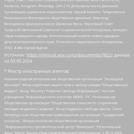
Facebook, Instagram, WhatsApp, СИЧ-С14, Добровольческое Движение
Организации украинских националистов, Черный Комитет, Татарстанское
Региональное Всетатарское общественное движение, Невоград,
Молодежное Демократическое Движение Весна, Верховный Совет
Татарской Автономной Советской Социалистической Республики, Конгресс
ойрат-калмыцкого народа, Исполнительный комитет совета народных
депутатов Красноярского края, Этническое национальное объединение,
ЛГБТ, Я.МЫ Сергей Фургал
Источник:
https://minjust.gov.ru/ru/documents/7822/
данные
на
03.05.2024
* Реестр иностранных агентов:
Калининградская региональная общественная организация "Экозащита!-Женсовет", Фонд содействия защите прав и свобод граждан "Общественный вердикт", Фонд "Институт Развития Свободы Информации", Частное учреждение "Информационное агентство МЕМО. РУ", Региональная общественная организация "Общественная комиссия по сохранению наследия академика Сахарова", Фонд поддержки свободы прессы, Санкт-Петербургская общественная правозащитная организация "Гражданский контроль", Межрегиональная общественная организация "Информационно-просветительский центр "Мемориал", Региональный Фонд "Центр Защиты Прав Средств Массовой Информации", с 05.12.2023 Фонд "Центр Защиты Прав Средств массовой информации", Региональная общественная благотворительная организация помощи беженцам и мигрантам "Гражданское содействие", Негосударственное образовательное учреждение дополнительного профессионального образования (повышение квалификации) специалистов "АКАДЕМИЯ ПО ПРАВАМ ЧЕЛОВЕКА", Свердловская региональная общественная организация "Сутяжник", Автономная некоммерческая организация "Центр независимых социологических исследований", Союз общественных объединений "Российский исследовательский центр по правам человека", Региональное общественное учреждение научно-информационный центр "МЕМОРИАЛ", Некоммерческая организация "Фонд защиты гласности", Автономная некоммерческая организация "Институт прав человека", Городская общественная организация "Екатеринбургское общество "МЕМОРИАЛ", Городская общественная организация "Рязанское историко-просветительское и правозащитное общество "Мемориал" (Рязанский Мемориал), Челябинский региональный орган общественной самодеятельности – женское общественное объединение "Женщины Евразии", Челябинский региональный орган общественной самодеятельности "Уральская правозащитная группа", Фонд содействия защите здоровья и социальной справедливости имени Андрея Рылькова, Автономная Некоммерческая Организация "Аналитический Центр Юрия Левады", Автономная некоммерческая организация социальной поддержки населения "Проект Апрель", Региональная общественная организация помощи женщинам и детям, находящимся в кризисной ситуации "Информационно-методический центр "Анна", Фонд содействия развитию массовых коммуникаций и правовому просвещению "Так-так-Так", Фонд содействия устойчивому развитию "Серебряная тайга", Свердловский региональный общественный фонд социальных проектов "Новое время", "Idel.Реалии", Кавказ.Реалии, Крым.Реалии, Телеканал Настоящее Время, Татаро-башкирская служба Радио Свобода (Azatliq Radiosi), Радио Свободная Европа/Радио Свобода (PCE/PC), "Сибирь.Реалии", "Фактограф", Благотворительный фонд помощи осужденным и их семьям, Автономная некоммерческая организация "Институт глобализации и социальных движений", Фонд "В защиту прав заключенных", Частное учреждение "Центр поддержки и содействия развитию средств массовой информации", Пензенский региональный общественный благотворительный фонд "Гражданский союз", "Север.Реалии", Некоммерческая организация Фонд "Правовая инициатива", Общество с ограниченной ответственностью "Радио Свободная Европа/Радио Свобода", Чешское информационное агентство "MEDIUM-ORIENT", Красноярская региональная общественная организация "Мы против СПИДа", Камалягин Денис Николаевич, Маркелов Сергей Евгеньевич, Пономарев Лев Александрович, Савицкая Людмила Алексеевна, Автономная некоммерческая организация "Центр по работе с проблемой насилия "НАСИЛИЮ.НЕТ", Межрегиональный профессиональный союз работников здравоохранения "Альянс врачей", Юридическое лицо, зарегистрированное в Латвийской Республике, SIA "Medusa Project" (регистрационный номер 40103797863, дата регистрации 10.06.2014), Некоммерческая организация "Фонд по борьбе с коррупцией", Автономная некоммерческая организация "Институт права и публичной политики", Баданин Роман Сергеевич, Гликин Максим Александрович, Железнова Мария Михайловна, Лукьянова Юлия Сергеевна, Маетная Елизавета Витальевна, Маняхин Петр Борисович, Чуракова Ольга Владимировна, Ярош Юлия Петровна, Юридическое лицо "The Insider SIA", зарегистрированное в Риге, Латвийская Республика (дата регистрации 26.06.2015), являющееся администратором доменного имени интернет-издания "The Insider SIA", https://theins.ru, Постернак Алексей Евгеньевич, Рубин Михаил Аркадьевич, Анин Роман Александрович, Юридическое лицо Istories fonds, зарегистрированное в Латвийской Республике (регистрационный номер 50008295751, дата регистрации 24.02.2020), Великовский Дмитрий Александрович, Долинина Ирина Николаевна, Мароховская Алеся Алексеевна, Шлейнов Роман Юрьевич, Шмагун Олеся Валентиновна, Общество с ограниченной ответственностью "Альтаир 2021", Общество с ограниченной ответственностью "Вега 2021", Общество с ограниченной ответственностью "Главный редактор 2021", Общество с ограниченной ответственностью "Ромашки монолит", Важенков Артем Валерьевич, Ивановская областная общественная организация "Центр гендерных исследований", Гурман Юрий Альбертович, Медиапроект "ОВД-Инфо", Егоров Владимир Владимирович, Жилинский Владимир Александрович, Общество с ограниченной ответственностью "ЗП", Иванова София Юрьевна, Карезина Инна Павловна, Кильтау Екатерина Викторовна, Петров Алексей Викторович, Пискунов Сергей Евгеньевич, Смирнов Сергей Сергеевич, Тихонов Михаил Сергеевич, Общество с ограниченной ответственностью "ЖУРНАЛИСТ-ИНОСТРАННЫЙ АГЕНТ", Арапова Галина Юрьевна, Вольтская Татьяна Анатольевна, Американская компания "Mason G.E.S. Anonymous Foundation" (США), являющаяся владельцем интернет-издания https://mnews.world/, Компания "Stichting Bellingcat", зарегистрированная в Нидерландах (дата регистрации 11.07.2018), Захаров Андрей Вячеславович, Клепиковская Екатерина Дмитриевна, Общество с ограниченной ответственностью "МЕМО", Перл Роман Александрович, Симонов Евгений Алексеевич, Соловьева Елена Анатольевна, Сотников Даниил Владимирович, Сурначева Елизавета Дмитриевна, Автономная некоммерческая организация по защите прав человека и информированию населения "Якутия – Наше Мнение", Общество с ограниченной ответственностью "Москоу диджитал медиа", с 26.01.2023 Общество с ограниченной ответственностью "Чайка Белые сады", Ветошкина Валерия Валерьевна, Заговора Максим Александрович, Межрегиональное общественное движение "Российская ЛГБТ - сеть", Оленичев Максим Владимирович, Павлов Иван Юрьевич, Скворцова Елена Сергеевна, Общество с ограниченной ответственностью "Как бы инагент", Кочетков Игорь Викторович, Общество с ограниченной ответственностью "Честные выборы", Еланчик Олег Александрович, Общество с ограниченной ответственностью "Нобелевский призыв", Гималова Регина Эмилевна, Григорьев Андрей Валерьевич, Григорьева Алина Александровна, Ассоциация по содействию защите прав призывников, альтернативнослужащих и военнослужащих "Правозащитная группа "Гражданин.Армия.Право", Хисамова Регина Фаритовна, Автономная некоммерческая организация по реализации социально-правовых программ "Лилит", Дальневосточное общественное движение "Маяк", Санкт-Петербургская ЛГБТ-инициативная группа "Выход", Инициативная группа ЛГБТ+ "Реверс", Алексеев Андрей Викторович, Бекбулатова Таисия Львовна, Беляев Иван Михайлович, Владыкина Елена Сергеевна, Гельман Марат Александрович, Никульшина Вероника Юрьевна, Толоконникова Надежда Андреевна, Шендерович Виктор Анатольевич, Общество с ограниченной ответственностью "Данное сообщение", Общество с ограниченной ответственностью Издательский дом "Новая глава", Айнбиндер Александра Александровна, Московский комьюнити-центр для ЛГБТ+инициатив, Благотворительный фонд развития филантропии, Deutsche Welle (Германия, Kurt-Schumacher-Strasse 3, 53113 Bonn), Борзунова Мария Михайловна, Воробьев Виктор Викторович, Голубева Анна Львовна, Константинова Алла Михайловна, Малкова Ирина Владимировна, Мурадов Мурад Абдулгалимович, Осетинская Елизавета Николаевна, Понасенков Евгений Николаевич, Ганапольский Матвей Юрьевич, Киселев Евгений Алексеевич, Борухович Ирина Григорьевна, Дремин Иван Тимофеевич, Дубровский Дмитрий Викторович, Красноярская региональная общественная организация поддержки и развития альтернативных образовательных технологий и межкультурных коммуникаций "ИНТЕРРА", Маяковская Екатерина Алексеевна, Фейгин Марк Захарович, Филимонов Андрей Викторович, Дзугкоева Регина Николаевна, Доброхотов Роман Александрович, Дудь Юрий Александрович, Елкин Сергей Владимирович, Кругликов Кирилл Игоревич, Сабунаева Мария Леонидовна, Семенов Алексей Владимирович, Шаинян Карен Багратович, Шульман Екатерина Михайловна, Асафьев Артур Валерьевич, Вахштайн Виктор Семенович, Венедиктов Алексей Алексеевич, Лушникова Екатерина Евгеньевна, Волков Леонид Михайлович, Невзоров Александр Глебович, Пархоменко Сергей Борисович, Сироткин Ярослав Николаевич, Кара-Мурза Владимир Владимирович, Баранова Наталья Владимировна, Гозман Леонид Яковлевич, Кагарлицкий Борис Юльевич, Климарев Михаил Валерьевич, Милов Владимир Станиславович, Автономная некоммерческая организация Краснодарский центр современного искусства "Типография", Моргенштерн Алишер Тагирович, Соболь Любовь Эдуардовна, Общество с ограниченной ответственностью "ЛИЗА НОРМ", Каспаров Гарри Кимович, Ходорковский Михаил Борисович, Общество с ограниченной ответственностью "Апрельские тезисы", Данилович Ирина Брониславовна, Кашин Олег Владимирович, Петров Николай Владимирович, Пивоваров Алексей Владимирович, Соколов Михаил Владимирович, Цветкова Юлия Владимировна, Чичваркин Евгений Александрович, Комитет против пыток/Команда против пыток, Общество с ограниченной ответственностью "Первый научный", Общество с ограниченной ответственностью "Вертолет и ко", Белоцерковская Вероника Борисовна, Кац Максим Евгеньевич, Лазарева Татьяна Юрьевна, Шаведдинов Руслан Табризович, Яшин Илья Валерьевич, Общество с ограниченной ответственностью "Иноагент ААВ", Алешковский Дмитрий Петрович, Альбац Евгения Марковна, Быков Дмитрий Львович, Галямина Юлия Евгеньевна, Лойко Сергей Леонидович, Мартынов Кирилл Константинович, Медведев Сергей Александрович, Крашенинников Федор Геннадиевич, Гордеева Катерина Вл