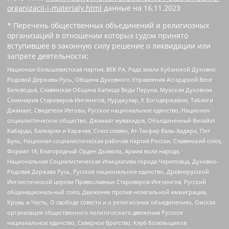
organizacii-i-materialy.html
данные на
16.11.2023
* Перечень общественных объединений и религиозных
организаций в отношении которых судом принято
вступившее в законную силу решение о ликвидации или
запрете деятельности:
Национал-большевистская партия, ВЕК РА, Рада земли Кубанской Духовно
Родовой Державы Русь, Община Духовного Управления Асгардской Веси
Беловодья, Славянская Община Капища Веды Перуна, Мужская Духовная
Семинария Староверов-Инглингов, Нурджулар, К Богодержавию, Таблиги
Джамаат, Свидетели Иеговы, Русское национальное единство, Национал-
социалистическое общество, Джамаат мувахидов, Объединенный Вилайат
Кабарды, Балкарии и Карачая, Союз славян, Ат-Такфир Валь-Хиджра, Пит
Буль, Национал-социалистическая рабочая партия России, Славянский союз,
Формат-18, Благородный Орден Дьявола, Армия воли народа,
Национальная Социалистическая Инициатива города Череповца, Духовно-
Родовая Держава Русь, Русское национальное единство, Древнерусской
Инглистической церкви Православных Староверов-Инглингов, Русский
общенациональный союз, Движение против нелегальной иммиграции,
Кровь и Честь, О свободе совести и о религиозных объединениях, Омская
организация общественного политического движения Русское
национальное единство, Северное Братство, Клуб Болельщиков