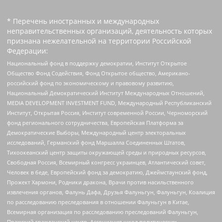
* Перечень иностранных и международных
неправительственных организаций, деятельность которых
признана нежелательной на территории Российской
Федерации:
Национальный фонд в поддержку демократии, Институт Открытое
Общество Фонд Содействия, Фонд Открытое общество, Американо-
российский фонд по экономическому и правовому развитию,
Национальный Демократический Институт Международных Отношений,
MEDIA DEVELOPMENT INVESTMENT FUND, Международный Республиканский
Институт, Открытая Россия, Институт современной России, Черноморский
фонд регионального сотрудничества, Европейская Платформа за
Демократические Выборы, Международный центр электоральных
исследований, Германский фонд Маршалла Соединенных Штатов,
Тихоокеанский центр защиты окружающей среды и природных ресурсов,
Свободная Россия, Всемирный конгресс украинцев, Атлантический совет,
Человек в беде, Европейский фонд за демократию, Джеймстаунский фонд,
Прожект Хармони, Родники дракона, Врачи против насильственного
извлечения органов, Фалунь Дафа, Друзья Фалуньгун, Фалуньгун, Коалиция
по расследованию преследования в отношении Фалуньгун в Китае,
Всемирная организация по расследованию преследований Фалуньгун,
Пражский гражданский центр, Ассоциация школ политических