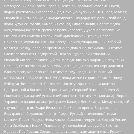
исследований при Совете Европы, Центр либеральной современности,
Форум русскоязычных европейцев, Немецко-русский обмен, Бард колледж,
Европейский выбор, Фонд Ходорковского, Оксфордский российский фонд,
Фонд Будущее России, Компания свободы информации, Проект Медиа,
Международное партнерство за права человека, Духовное Управление
Евангельских Христиан Украинской Христианской Церкви, Новое
Поколение, Духовное Учебное Заведение Международный Библейский
Колледж, Международное христианское движение, Всемирный Институт
Саентологических Предприятий, Церковь Духовной Технологии,
Европейская сеть организаций по наблюдению за выборами, Республика
Польша, СВОБОДНЫЙ ИДЕЛЬ-УРАЛ, Ассоциация развития журналистики,
IStories fonds, Королевский Институт Международных Отношений,
КРИМСЬКА ПРАВОЗАХИСНА ГРУПА, Фонд имени Генриха Бёлля, Stichting
Bellingcat, Bellingcat Ltd, The Insider, Институт правовой инициативы
Центральной и Восточной Европы, Фонд Открытой Эстонии, Calvert 22
Foundation, Канадский украинский конгресс, Институт Макдональда-Лорье,
Украинская национальная федерация Канады, Декабристы, Международный
научный центр им Вудро Вильсона, Свободная пресса, Возрождение,
Всеукраинский духовный центр , Риддл, Русский антивоенный комитет в
Швеции, Проект Медуза, Фонд Андрея Сахарова, Форум свободной России,
Лига Свободных Наций, Transparеncy International, Форум Свободных
Народов ПостРоссии, Солидарность с гражданским движением в России –