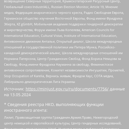
возвращение Северных территорий, Крымскотатарский Ресурсный Центр,
Глобальный союз IndustriALL, Russian Election Monitor, Article 19, Мнение
медиа, Федерация анархического черного креста, Радио Свободная Европа,
Германское общество изучения Восточной Европы, Фонд имени Фридриха
Эберта, XZ gGmbH, Мобильная академия поддержки гендерной демократии
и миротворчества, Форум имени Льва Копелева, American Councils for
International Education, Cultural Vistas, Institute of International Education,
Антивоенное движение Антальи, Открытый диалог, Школа международных
отношений и государственной политики им Питера Мунка, Российско-
канадский демократический альянс, Школа международных отношений им
Нормана Патерсона, Центр Гражданских Свобод, Фонд Бориса Немцова за
Свободу, Фонд имени Фридриха Науманна за свободу, Феминистское
антивоенное сопротивление, Комитет независимости Ингушетии, Прометей,
Stop Occupation of Karelia, Вернись живым, Фридом Хаус, СОТА медиа,
Либерально-демократическая Лига Украины
Источник:
https://minjust.gov.ru/ru/documents/7756/
данные
на
13.05.2024
* Сведения реестра НКО, выполняющих функции
иностранного агента:
Лилит, Правозащитная группа Гражданин.Армия.Право, Нижегородский
центр немецкой и европейской культуры, Центр гендерных исследований,
Фонд защиты прав граждан Штаб, Институт права и публичной политики,