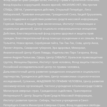
Фонд борьбы с коррупцией, Альянс врачей, НАСИЛИЮ.НЕТ, Мы против
СПИДа, СВЕЧА, Гуманитарное действие, Открытый Петербург, Лига
Избирателей, Правовая инициатива, Гражданский Союз, Хасдей Ерушалаим,
Центр поддержки и содействия развитию средств массовой информации,
Горячая Линия, В защиту прав заключенных, Институт глобализации и
социальных движений, Центр социально-информационных инициатив
Действие, Благотворительный фонд охраны здоровья и защиты прав
граждан, Благотворительный фонд помощи осужденным и их семьям, Фонд
Тольятти, Новое время, Серебряная тайга, Так-Так-Так, Сова, центр Анна,
Проект Апрель, Самарская губерния, Эра здоровья, Мемориал,
Аналитический Центр Юрия Левады, Издательство Парк Гагарина, Фонд
имени Андрея Рылькова, Сфера, Центр СИБАЛЬТ, Уральская правозащитная
группа, Женщины Евразии, Институт прав человека, Фонд защиты гласности,
Российский исследовательский центр по правам человека,
Дальневосточный центр развития гражданских инициатив и социального
партнерства, Гражданское действие, Центр независимых социологических
исследований, Сутяжник, АКАДЕМИЯ ПО ПРАВАМ ЧЕЛОВЕКА, Центр развития
некоммерческих организаций, Частное учреждение в Калининграде Совета
Министров северных стран, Гражданское содействие, Трансперенси
Интернешнл-Р, Центр Защиты Прав Средств Массовой Информации,
Институт развития прессы - Сибирь, Частное учреждение в Санкт-
Петербурге Совета Министров Северных Стран, Фонд поддержки свободы