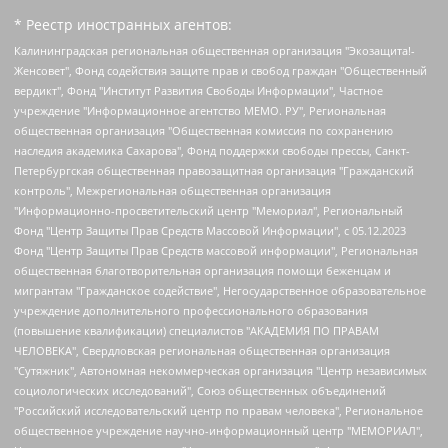
* Реестр иностранных агентов:
Калининградская региональная общественная организация "Экозащита!-Женсовет", Фонд содействия защите прав и свобод граждан "Общественный вердикт", Фонд "Институт Развития Свободы Информации", Частное учреждение "Информационное агентство МЕМО. РУ", Региональная общественная организация "Общественная комиссия по сохранению наследия академика Сахарова", Фонд поддержки свободы прессы, Санкт-Петербургская общественная правозащитная организация "Гражданский контроль", Межрегиональная общественная организация "Информационно-просветительский центр "Мемориал", Региональный Фонд "Центр Защиты Прав Средств Массовой Информации", с 05.12.2023 Фонд "Центр Защиты Прав Средств массовой информации", Региональная общественная благотворительная организация помощи беженцам и мигрантам "Гражданское содействие", Негосударственное образовательное учреждение дополнительного профессионального образования (повышение квалификации) специалистов "АКАДЕМИЯ ПО ПРАВАМ ЧЕЛОВЕКА", Свердловская региональная общественная организация "Сутяжник", Автономная некоммерческая организация "Центр независимых социологических исследований", Союз общественных объединений "Российский исследовательский центр по правам человека", Региональное общественное учреждение научно-информационный центр "МЕМОРИАЛ", Некоммерческая организация "Фонд защиты гласности", Автономная некоммерческая организация "Институт прав человека", Городская общественная организация "Екатеринбургское общество "МЕМОРИАЛ", Городская общественная организация "Рязанское историко-просветительское и правозащитное общество "Мемориал" (Рязанский Мемориал), Челябинский региональный орган общественной самодеятельности – женское общественное объединение "Женщины Евразии", Челябинский региональный орган общественной самодеятельности "Уральская правозащитная группа", Фонд содействия защите здоровья и социальной справедливости имени Андрея Рылькова, Автономная Некоммерческая Организация "Аналитический Центр Юрия Левады", Автономная некоммерческая организация социальной поддержки населения "Проект Апрель", Региональная общественная организация помощи женщинам и детям, находящимся в кризисной ситуации "Информационно-методический центр "Анна", Фонд содействия развитию массовых коммуникаций и правовому просвещению "Так-так-Так", Фонд содействия устойчивому развитию "Серебряная тайга", Свердловский региональный общественный фонд социальных проектов "Новое время", "Idel.Реалии", Кавказ.Реалии, Крым.Реалии, Телеканал Настоящее Время, Татаро-башкирская служба Радио Свобода (Azatliq Radiosi), Радио Свободная Европа/Радио Свобода (PCE/PC), "Сибирь.Реалии", "Фактограф", Благотворительный фонд помощи осужденным и их семьям, Автономная некоммерческая организация "Институт глобализации и социальных движений", Фонд "В защиту прав заключенных", Частное учреждение "Центр поддержки и содействия развитию средств массовой информации", Пензенский региональный общественный благотворительный фонд "Гражданский союз", "Север.Реалии", Некоммерческая организация Фонд "Правовая инициатива", Общество с ограниченной ответственностью "Радио Свободная Европа/Радио Свобода", Чешское информационное агентство "MEDIUM-ORIENT", Красноярская региональная общественная организация "Мы против СПИДа", Камалягин Денис Николаевич, Маркелов Сергей Евгеньевич, Пономарев Лев Александрович, Савицкая Людмила Алексеевна, Автономная некоммерческая организация "Центр по работе с проблемой насилия "НАСИЛИЮ.НЕТ", Межрегиональный профессиональный союз работников здравоохранения "Альянс врачей", Юридическое лицо, зарегистрированное в Латвийской Республике, SIA "Medusa Project" (регистрационный номер 40103797863, дата регистрации 10.06.2014), Некоммерческая организация "Фонд по борьбе с коррупцией", Автономная некоммерческая организация "Институт права и публичной политики", Баданин Роман Сергеевич, Гликин Максим Александрович, Железнова Мария Михайловна, Лукьянова Юлия Сергеевна, Маетная Елизавета Витальевна, Маняхин Петр Борисович, Чуракова Ольга Владимировна, Ярош Юлия Петровна, Юридическое лицо "The Insider SIA", зарегистрированное в Риге, Латвийская Республика (дата регистрации 26.06.2015), являющееся администратором доменного имени интернет-издания "The Insider SIA", https://theins.ru, Постернак Алексей Евгеньевич, Рубин Михаил Аркадьевич, Анин Роман Александрович, Юридическое лицо Istories fonds, зарегистрированное в Латвийской Республике (регистрационный номер 50008295751, дата регистрации 24.02.2020), Великовский Дмитрий Александрович, Долинина Ирина Николаевна, Мароховская Алеся Алексеевна, Шлейнов Роман Юрьевич, Шмагун Олеся Валентиновна, Общество с ограниченной ответственностью "Альтаир 2021", Общество с ограниченной ответственностью "Вега 2021", Общество с ограниченной ответственностью "Главный редактор 2021", Общество с ограниченной ответственностью "Ромашки монолит", Важенков Артем Валерьевич, Ивановская областная общественная организация "Центр гендерных исследований", Гурман Юрий Альбертович, Медиапроект "ОВД-Инфо", Егоров Владимир Владимирович, Жилинский Владимир Александрович, Общество с ограниченной ответственностью "ЗП", Иванова София Юрьевна, Карезина Инна Павловна, Кильтау Екатерина Викторовна, Петров Алексей Викторович, Пискунов Сергей Евгеньевич, Смирнов Сергей Сергеевич, Тихонов Михаил Сергеевич, Общество с ограниченной ответственностью "ЖУРНАЛИСТ-ИНОСТРАННЫЙ АГЕНТ", Арапова Галина Юрьевна, Вольтская Татьяна Анатольевна, Американская компания "Mason G.E.S. Anonymous Foundation" (США), являющаяся владельцем интернет-издания https://mnews.world/, Компания "Stichting Bellingcat", зарегистрированная в Нидерландах (дата регистрации 11.07.2018), Захаров Андрей Вячеславович, Клепиковская Екатерина Дмитриевна, Общество с ограниченной ответственностью "МЕМО", Перл Роман Александрович, Симонов Евгений Алексеевич, Соловьева Елена Анатольевна, Сотников Даниил Владимирович, Сурначева Елизавета Дмитриевна, Автономная некоммерческая организация по защите прав человека и информированию населения "Якутия – Наше Мнение", Общество с ограниченной ответственностью "Москоу диджитал медиа", с 26.01.2023 Общество с ограниченной ответственностью "Чайка Белые сады", Ветошкина Валерия Валерьевна, Заговора Максим Александрович, Межрегиональное общественное движение "Российская ЛГБТ - сеть", Оленичев Максим Владимирович, Павлов Иван Юрьевич, Скворцова Елена Сергеевна, Общество с ограниченной ответственностью "Как бы инагент", Кочетков Игорь Викторович, Общество с ограниченной ответственностью "Честные выборы", Еланчик Олег Александрович, Общество с ограниченной ответственностью "Нобелевский призыв", Гималова Регина Эмилевна, Григорьев Андрей Валерьевич, Григорьева Алина Александровна, Ассоциация по содействию защите прав призывников, альтернативнослужащих и военнослужащих "Правозащитная группа "Гражданин.Армия.Право", Хисамова Регина Фаритовна, Автономная некоммерческая организация по реализации социально-правовых программ "Лилит", Дальневосточное общественное движение "Маяк", Санкт-Петербургская ЛГБТ-инициативная группа "Выход", Инициативная группа ЛГБТ+ "Реверс", Алексеев Андрей Викторович, Бекбулатова Таисия Львовна, Беляев Иван Михайлович, Владыкина Елена Сергеевна, Гельман Марат Александрович, Никульшина Вероника Юрьевна, Толоконникова Надежда Андреевна, Шендерович Виктор Анатольевич, Общество с ограниченной ответственностью "Данное сообщение", Общество с ограниченной ответственностью Издательский дом "Новая глава", Айнбиндер Александра Александровна, Московский комьюнити-центр для ЛГБТ+инициатив, Благотворительный фонд развития филантропии, Deutsche Welle (Германия, Kurt-Schumacher-Strasse 3, 53113 Bonn), Борзунова Мария Михайловна, Воробьев Виктор Викторович, Голубева Анна Львовна, Константинова Алла Михайловна, Малкова Ирина Владимировна, Мурадов Мурад Абдулгалимович, Осетинская Елизавета Николаевна, Понасенков Евгений Николаевич, Ганапольский Матвей Юрьевич, Киселев Евгений Алексеевич, Борухович Ирина Григорьевна, Дремин Иван Тимофеевич, Дубровский Дмитрий Викторович, Красноярская региональная общественная организация поддержки и развития альтернативных образовательных технологий и межкультурных коммуникаций "ИНТЕРРА", Маяковская Екатерина Алексеевна, Фейгин Марк Захарович, Филимонов Андрей Викторович, Дзугкоева Регина Николаевна, Доброхотов Роман Александрович, Дудь Юрий Александрович, Елкин Сергей Владимирович, Кругликов Кирилл Игоревич, Сабунаева Мария Леонидовна, Семенов Алексей Владимирович, Шаинян Карен Багратович, Шульман Екатерина Михайловна, Асафьев Артур Валерьевич, Вахштайн Виктор Семенович, Венедиктов Алексей Алексеевич, Лушникова Екатерина Евгеньевна, Волков Леонид Михайлович, Невзоров Александр Глебович, Пархоменко Сергей Борисович, Сироткин Ярослав Николаевич, Кара-Мурза Владимир Владимирович, Баранова Наталья Владимировна, Гозман Леонид Яковлевич, Кагарлицкий Борис Юльевич, Климарев Михаил Валерьевич, Милов Владимир Станиславович, Автономная некоммерческая организация Краснодарский центр современного искусства "Типография", Моргенштерн Алишер Тагирович, Соболь Любовь Эдуардовна, Общество с ограниченной ответственностью "ЛИЗА НОРМ", Каспаров Гарри Кимович, Ходорковский Михаил Борисович, Общество с ограниченной ответственностью "Апрельские тезисы", Данилович Ирина Брониславовна, Кашин Олег Владимирович, Петров Николай Владимирович, Пивоваров Алексей Владимирович, Соколов Михаил Владимирович, Цветкова Юлия Владимировна, Чичваркин Евгений Александрович, Комитет против пыток/Команда против пыток, Общество с ограниченной ответственностью "Первый научный", Общество с ограниченной ответственностью "Вертолет и ко", Белоцерковская Вероника Борисовна, Кац Максим Евгеньевич, Лазарева Татьяна Юрьевна, Шаведдинов Руслан Табризович, Яшин Илья Валерьевич, Общество с ограниченной ответственностью "Иноагент ААВ", Алешковский Дмитрий Петрович, Альбац Евгения Марковна, Быков Дмитрий Львович, Галямина Юлия Евгеньевна, Лойко Сергей Леонидович, Мартынов Кирилл Константинович, Медведев Сергей Александрович, Крашенинников Федор Геннадиевич, Гордеева Катерина Вл