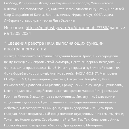
Свободу, Фонд имени Фридриха Науманна за свободу, Феминистское
антивоенное сопротивление, Комитет независимости Ингушетии, Прометей,
Stop Occupation of Karelia, Вернись живым, Фридом Хаус, СОТА медиа,
Либерально-демократическая Лига Украины
Источник:
https://minjust.gov.ru/ru/documents/7756/
данные
на
13.05.2024
* Сведения реестра НКО, выполняющих функции
иностранного агента:
Лилит, Правозащитная группа Гражданин.Армия.Право, Нижегородский
центр немецкой и европейской культуры, Центр гендерных исследований,
Фонд защиты прав граждан Штаб, Институт права и публичной политики,
Фонд борьбы с коррупцией, Альянс врачей, НАСИЛИЮ.НЕТ, Мы против
СПИДа, СВЕЧА, Гуманитарное действие, Открытый Петербург, Лига
Избирателей, Правовая инициатива, Гражданский Союз, Хасдей Ерушалаим,
Центр поддержки и содействия развитию средств массовой информации,
Горячая Линия, В защиту прав заключенных, Институт глобализации и
социальных движений, Центр социально-информационных инициатив
Действие, Благотворительный фонд охраны здоровья и защиты прав
граждан, Благотворительный фонд помощи осужденным и их семьям, Фонд
Тольятти, Новое время, Серебряная тайга, Так-Так-Так, Сова, центр Анна,
Проект Апрель, Самарская губерния, Эра здоровья, Мемориал,