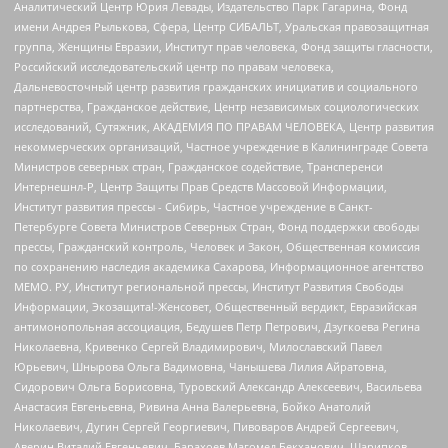
Аналитический Центр Юрия Левады, Издательство Парк Гагарина, Фонд
имени Андрея Рылькова, Сфера, Центр СИБАЛЬТ, Уральская правозащитная
группа, Женщины Евразии, Институт прав человека, Фонд защиты гласности,
Российский исследовательский центр по правам человека,
Дальневосточный центр развития гражданских инициатив и социального
партнерства, Гражданское действие, Центр независимых социологических
исследований, Сутяжник, АКАДЕМИЯ ПО ПРАВАМ ЧЕЛОВЕКА, Центр развития
некоммерческих организаций, Частное учреждение в Калининграде Совета
Министров северных стран, Гражданское содействие, Трансперенси
Интернешнл-Р, Центр Защиты Прав Средств Массовой Информации,
Институт развития прессы - Сибирь, Частное учреждение в Санкт-
Петербурге Совета Министров Северных Стран, Фонд поддержки свободы
прессы, Гражданский контроль, Человек и Закон, Общественная комиссия
по сохранению наследия академика Сахарова, Информационное агентство
МЕМО. РУ, Институт региональной прессы, Институт Развития Свободы
Информации, Экозащита!-Женсовет, Общественный вердикт, Евразийская
антимонопольная ассоциация, Бедушев Петр Петрович, Дзугкоева Регина
Николаевна, Кривенко Сергей Владимирович, Милославский Павел
Юрьевич, Шнырова Ольга Вадимовна, Чанышева Лилия Айратовна,
Сидорович Ольга Борисовна, Туровский Александр Алексеевич, Васильева
Анастасия Евгеньевна, Ривина Анна Валерьевна, Бойко Анатолий
Николаевич, Дугин Сергей Георгиевич, Пивоваров Андрей Сергеевич,
Аверин Виталий Евгеньевич, Барахоев Магомед Бекханович, Шарипков