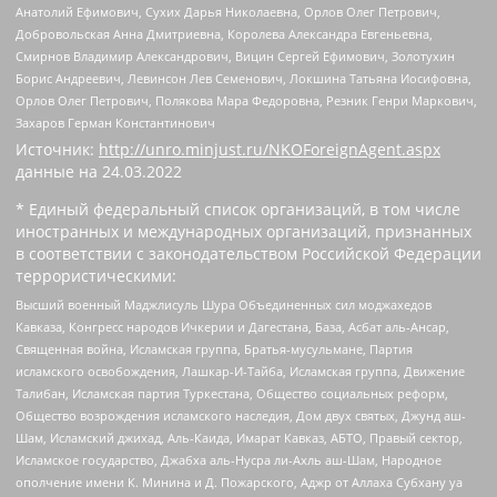
Анатолий Ефимович, Сухих Дарья Николаевна, Орлов Олег Петрович,
Добровольская Анна Дмитриевна, Королева Александра Евгеньевна,
Смирнов Владимир Александрович, Вицин Сергей Ефимович, Золотухин
Борис Андреевич, Левинсон Лев Семенович, Локшина Татьяна Иосифовна,
Орлов Олег Петрович, Полякова Мара Федоровна, Резник Генри Маркович,
Захаров Герман Константинович
Источник:
http://unro.minjust.ru/NKOForeignAgent.aspx
данные на
24.03.2022
* Единый федеральный список организаций, в том числе
иностранных и международных организаций, признанных
в соответствии с законодательством Российской Федерации
террористическими:
Высший военный Маджлисуль Шура Объединенных сил моджахедов
Кавказа, Конгресс народов Ичкерии и Дагестана, База, Асбат аль-Ансар,
Священная война, Исламская группа, Братья-мусульмане, Партия
исламского освобождения, Лашкар-И-Тайба, Исламская группа, Движение
Талибан, Исламская партия Туркестана, Общество социальных реформ,
Общество возрождения исламского наследия, Дом двух святых, Джунд аш-
Шам, Исламский джихад, Аль-Каида, Имарат Кавказ, АБТО, Правый сектор,
Исламское государство, Джабха аль-Нусра ли-Ахль аш-Шам, Народное
ополчение имени К. Минина и Д. Пожарского, Аджр от Аллаха Субхану уа