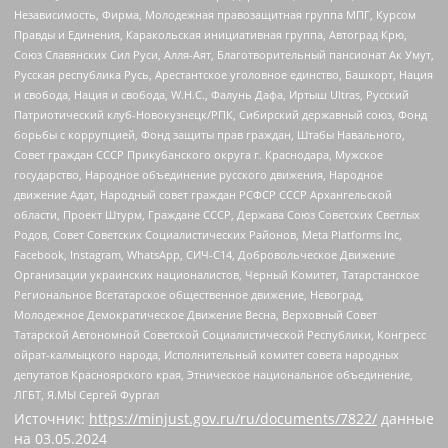
Независимость, Фирма, Молодежная правозащитная группа МПГ, Курсом
Правды и Единения, Каракольская инициативная группа, Автоград Крю,
Союз Славянских Сил Руси, Алля-Аят, Благотворительный пансионат Ак Умут,
Русская республика Русь, Арестантское уголовное единство, Башкорт, Нация
и свобода, Нация и свобода, W.H.С., Фалунь Дафа, Иртыш Ultras, Русский
Патриотический клуб-Новокузнецк/РПК, Сибирский державный союз, Фонд
борьбы с коррупцией, Фонд защиты прав граждан, Штабы Навального,
Совет граждан СССР Прикубанского округа г. Краснодара, Мужское
государство, Народное объединение русского движения, Народное
движение Адат, Народный совет граждан РСФСР СССР Архангельской
области, Проект Штурм, Граждане СССР, Держава Союз Советских Светлых
Родов, Совет Советских Социалистических Районов, Meta Platforms Inc,
Facebook, Instagram, WhatsApp, СИЧ-С14, Добровольческое Движение
Организации украинских националистов, Черный Комитет, Татарстанское
Региональное Всетатарское общественное движение, Невоград,
Молодежное Демократическое Движение Весна, Верховный Совет
Татарской Автономной Советской Социалистической Республики, Конгресс
ойрат-калмыцкого народа, Исполнительный комитет совета народных
депутатов Красноярского края, Этническое национальное объединение,
ЛГБТ, Я.МЫ Сергей Фургал
Источник:
https://minjust.gov.ru/ru/documents/7822/
данные
на
03.05.2024