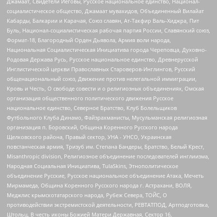
Джамаат, Свидетели Иеговы, Русское национальное единство, Национал-
социалистическое общество, Джамаат мувахидов, Объединенный Вилайат
Кабарды, Балкарии и Карачая, Союз славян, Ат-Такфир Валь-Хиджра, Пит
Буль, Национал-социалистическая рабочая партия России, Славянский союз,
Формат-18, Благородный Орден Дьявола, Армия воли народа,
Национальная Социалистическая Инициатива города Череповца, Духовно-
Родовая Держава Русь, Русское национальное единство, Древнерусской
Инглистической церкви Православных Староверов-Инглингов, Русский
общенациональный союз, Движение против нелегальной иммиграции,
Кровь и Честь, О свободе совести и о религиозных объединениях, Омская
организация общественного политического движения Русское
национальное единство, Северное Братство, Клуб Болельщиков
Футбольного Клуба Динамо, Файзрахманисты, Мусульманская религиозная
организация п. Боровский, Община Коренного Русского народа
Щелковского района, Правый сектор, УНА - УНСО, Украинская
повстанческая армия, Тризуб им. Степана Бандеры, Братство, Белый Крест,
Misanthropic division, Религиозное объединение последователей инглиизма,
Народная Социальная Инициатива, TulaSkins, Этнополитическое
объединение Русские, Русское национальное объединение Атака, Мечеть
Мирмамеда, Община Коренного Русского народа г. Астрахани, ВОЛЯ,
Меджлис крымскотатарского народа, Рубеж Севера, ТОЙС, О
противодействии экстремистской деятельности, РЕВТАТПОД, Артподготовка,
Штольц, В честь иконы Божией Матери Державная, Сектор 16,