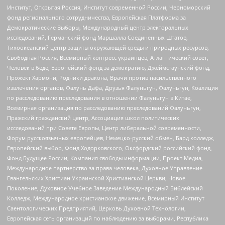
Институт, Открытая Россия, Институт современной России, Черноморский
фонд регионального сотрудничества, Европейская Платформа за
Демократические Выборы, Международный центр электоральных
исследований, Германский фонд Маршалла Соединенных Штатов,
Тихоокеанский центр защиты окружающей среды и природных ресурсов,
Свободная Россия, Всемирный конгресс украинцев, Атлантический совет,
Человек в беде, Европейский фонд за демократию, Джеймстаунский фонд,
Прожект Хармони, Родники дракона, Врачи против насильственного
извлечения органов, Фалунь Дафа, Друзья Фалуньгун, Фалуньгун, Коалиция
по расследованию преследования в отношении Фалуньгун в Китае,
Всемирная организация по расследованию преследований Фалуньгун,
Пражский гражданский центр, Ассоциация школ политических
исследований при Совете Европы, Центр либеральной современности,
Форум русскоязычных европейцев, Немецко-русский обмен, Бард колледж,
Европейский выбор, Фонд Ходорковского, Оксфордский российский фонд,
Фонд Будущее России, Компания свободы информации, Проект Медиа,
Международное партнерство за права человека, Духовное Управление
Евангельских Христиан Украинской Христианской Церкви, Новое
Поколение, Духовное Учебное Заведение Международный Библейский
Колледж, Международное христианское движение, Всемирный Институт
Саентологических Предприятий, Церковь Духовной Технологии,
Европейская сеть организаций по наблюдению за выборами, Республика