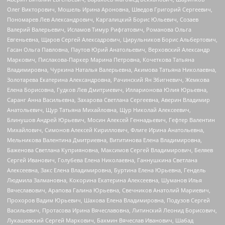
Олег Викторович, Мошель Ирина Ароновна, Шведов Григорий Сергеевич,
Пономарев Лев Александрович, Каргалицкий Борис Юльевич, Созаев
Валерий Валерьевич, Исламов Тимур Рифгатович, Романова Ольга
Евгеньевна, Щаров Сергей Алексадрович, Цирульников Борис Альбертович,
Гасан Ольга Павловна, Паутов Юрий Анатольевич, Верховский Александр
Маркович, Пислакова-Паркер Марина Петровна, Кочеткова Татьяна
Владимировна, Чуркина Наталья Валерьевна, Акимова Татьяна Николаевна,
Золотарева Екатерина Александровна, Рачинский Ян Збигневич, Жемкова
Елена Борисовна, Гудков Лев Дмитриевич, Илларионова Юлия Юрьевна,
Саранг Анна Васильевна, Захарова Светлана Сергеевна, Аверин Владимир
Анатольевич, Щур Татьяна Михайловна, Щур Николай Алексеевич,
Блинушов Андрей Юрьевич, Мосин Алексей Геннадьевич, Гефтер Валентин
Михайлович, Симонов Алексей Кириллович, Флиге Ирина Анатольевна,
Мельникова Валентина Дмитриевна, Вититинова Елена Владимировна,
Баженова Светлана Куприяновна, Максимов Сергей Владимирович, Беляев
Сергей Иванович, Голубева Елена Николаевна, Ганнушкина Светлана
Алексеевна, Закс Елена Владимировна, Буртина Елена Юрьевна, Гендель
Людмила Залмановна, Кокорина Екатерина Алексеевна, Шуманов Илья
Вячеславович, Арапова Галина Юрьевна, Свечников Анатолий Мариевич,
Прохоров Вадим Юрьевич, Шахова Елена Владимировна, Подузов Сергей
Васильевич, Протасова Ирина Вячеславовна, Литинский Леонид Борисович,
Лукашевский Сергей Маркович, Бахмин Вячеслав Иванович, Шабад