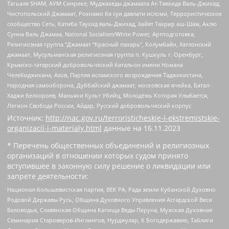
Тагьаля SHAM, АУМ Синрике, Муджахеды джамаата Ат-Тавхида Валь-Джихад,
Чистопольский Джамаат, Рохнамо ба суи давлати исломи, Террористическое
сообщество Сеть, Катиба Таухид валь-Джихад, Хайят Тахрир аш-Шам, Ахлю
Сунна Валь Джамаа, National Socialism/White Power, Артподготовка,
Религиозная группа “Джамаат “Красный пахарь”, Колумбайн, Хатлонский
джамаат, Мусульманская религиозная группа п. Кушкуль г. Оренбург,
Крымско-татарский добровольческий батальон имени Номана
Челебиджихана, Азов, Партия исламского возрождения Таджикистана,
Народная самооборона, Дуббайский джамаат, московская ячейка, Батал-
Хаджи Белхороев, Маньяки Культ Убийц, Молодёжь Которая Улыбается,
Легион Свобода России, Айдар, Русский добровольческий корпус
Источник:
http://nac.gov.ru/terroristicheskie-i-ekstremistskie-
organizacii-i-materialy.html
данные на
16.11.2023
* Перечень общественных объединений и религиозных
организаций в отношении которых судом принято
вступившее в законную силу решение о ликвидации или
запрете деятельности:
Национал-большевистская партия, ВЕК РА, Рада земли Кубанской Духовно
Родовой Державы Русь, Община Духовного Управления Асгардской Веси
Беловодья, Славянская Община Капища Веды Перуна, Мужская Духовная
Семинария Староверов-Инглингов, Нурджулар, К Богодержавию, Таблиги