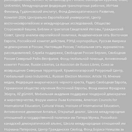
UnKremlin, Международная федерация транспортных рабочих, ИстЧам
Финланд, Гудзоновский институт, Фонд Демократического Развития,
Комитет-2024, Центрально-Европейский университет, Центр
восточноевропейских и международных исследований, Общество
Сторожевой башни, Библии и трактатов Свидетелей Иеговы, Гражданский
Совет, Центр анализа европейской политики, Академическая сеть Восточная
Европа, Российский комитет действия, РЭНД корпорейшн, Русская Америка
за демократию в России, Настоящая Россия, Глобальная сеть журналистов-
расследователей, Служба поддержки, Свободная Россия Берлин, Свободная
Россия Северный Рейн-Вестфалия, Фонд глобальной помощи, Антивоенный
комитет России, Russie-Libertes, La Asocicion de Rusos Libres, Союз за
возвращение Северных территорий, Крымскотатарский Ресурсный Центр,
Глобальный союз IndustriALL, Russian Election Monitor, Article 19, Мнение
медиа, Федерация анархического черного креста, Радио Свободная Европа,
Германское общество изучения Восточной Европы, Фонд имени Фридриха
Эберта, XZ gGmbH, Мобильная академия поддержки гендерной демократии
и миротворчества, Форум имени Льва Копелева, American Councils for
International Education, Cultural Vistas, Institute of International Education,
Антивоенное движение Антальи, Открытый диалог, Школа международных
отношений и государственной политики им Питера Мунка, Российско-
канадский демократический альянс, Школа международных отношений им
Нормана Патерсона, Центр Гражданских Свобод, Фонд Бориса Немцова за