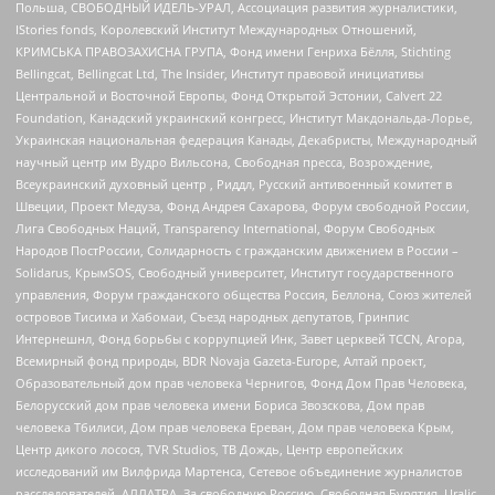
Польша, СВОБОДНЫЙ ИДЕЛЬ-УРАЛ, Ассоциация развития журналистики,
IStories fonds, Королевский Институт Международных Отношений,
КРИМСЬКА ПРАВОЗАХИСНА ГРУПА, Фонд имени Генриха Бёлля, Stichting
Bellingcat, Bellingcat Ltd, The Insider, Институт правовой инициативы
Центральной и Восточной Европы, Фонд Открытой Эстонии, Calvert 22
Foundation, Канадский украинский конгресс, Институт Макдональда-Лорье,
Украинская национальная федерация Канады, Декабристы, Международный
научный центр им Вудро Вильсона, Свободная пресса, Возрождение,
Всеукраинский духовный центр , Риддл, Русский антивоенный комитет в
Швеции, Проект Медуза, Фонд Андрея Сахарова, Форум свободной России,
Лига Свободных Наций, Transparеncy International, Форум Свободных
Народов ПостРоссии, Солидарность с гражданским движением в России –
Solidarus, КрымSOS, Свободный университет, Институт государственного
управления, Форум гражданского общества Россия, Беллона, Союз жителей
островов Тисима и Хабомаи, Съезд народных депутатов, Гринпис
Интернешнл, Фонд борьбы с коррупцией Инк, Завет церквей TCCN, Агора,
Всемирный фонд природы, BDR Novaja Gazeta-Europe, Алтай проект,
Образовательный дом прав человека Чернигов, Фонд Дом Прав Человека,
Белорусский дом прав человека имени Бориса Звозскова, Дом прав
человека Тбилиси, Дом прав человека Ереван, Дом прав человека Крым,
Центр дикого лосося, TVR Studios, ТВ Дождь, Центр европейских
исследований им Вилфрида Мартенса, Сетевое объединение журналистов
расследователей, АЛЛАТРА, За свободную Россию, Свободная Бурятия, Uralic,