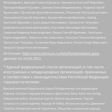
Вячеславович, Арапова Галина Юрьевна, Свечников Анатолий Мариевич,
Прохоров Вадим Юрьевич, Шахова Елена Владимировна, Подузов Сергей
Васильевич, Протасова Ирина Вячеславовна, Литинский Леонид Борисович,
Лукашевский Сергей Маркович, Бахмин Вячеслав Иванович, Шабад
Анатолий Ефимович, Сухих Дарья Николаевна, Орлов Олег Петрович,
Добровольская Анна Дмитриевна, Королева Александра Евгеньевна,
Смирнов Владимир Александрович, Вицин Сергей Ефимович, Золотухин
Борис Андреевич, Левинсон Лев Семенович, Локшина Татьяна Иосифовна,
Орлов Олег Петрович, Полякова Мара Федоровна, Резник Генри Маркович,
Захаров Герман Константинович
Источник:
http://unro.minjust.ru/NKOForeignAgent.aspx
данные на
24.03.2022
* Единый федеральный список организаций, в том числе
иностранных и международных организаций, признанных
в соответствии с законодательством Российской Федерации
террористическими:
Высший военный Маджлисуль Шура Объединенных сил моджахедов
Кавказа, Конгресс народов Ичкерии и Дагестана, База, Асбат аль-Ансар,
Священная война, Исламская группа, Братья-мусульмане, Партия
исламского освобождения, Лашкар-И-Тайба, Исламская группа, Движение
Талибан, Исламская партия Туркестана, Общество социальных реформ,