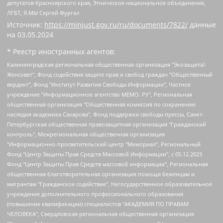
депутатов Красноярского края, Этническое национальное объединение,
ЛГБТ, Я.МЫ Сергей Фургал
Источник:
https://minjust.gov.ru/ru/documents/7822/
данные
на
03.05.2024
* Реестр иностранных агентов:
Калининградская региональная общественная организация "Экозащита!-Женсовет", Фонд содействия защите прав и свобод граждан "Общественный вердикт", Фонд "Институт Развития Свободы Информации", Частное учреждение "Информационное агентство МЕМО. РУ", Региональная общественная организация "Общественная комиссия по сохранению наследия академика Сахарова", Фонд поддержки свободы прессы, Санкт-Петербургская общественная правозащитная организация "Гражданский контроль", Межрегиональная общественная организация "Информационно-просветительский центр "Мемориал", Региональный Фонд "Центр Защиты Прав Средств Массовой Информации", с 05.12.2023 Фонд "Центр Защиты Прав Средств массовой информации", Региональная общественная благотворительная организация помощи беженцам и мигрантам "Гражданское содействие", Негосударственное образовательное учреждение дополнительного профессионального образования (повышение квалификации) специалистов "АКАДЕМИЯ ПО ПРАВАМ ЧЕЛОВЕКА", Свердловская региональная общественная организация "Сутяжник", Автономная некоммерческая организация "Центр независимых социологических исследований", Союз общественных объединений "Российский исследовательский центр по правам человека", Региональное общественное учреждение научно-информационный центр "МЕМОРИАЛ", Некоммерческая организация "Фонд защиты гласности", Автономная некоммерческая организация "Институт прав человека", Городская общественная организация "Екатеринбургское общество "МЕМОРИАЛ", Городская общественная организация "Рязанское историко-просветительское и правозащитное общество "Мемориал" (Рязанский Мемориал), Челябинский региональный орган общественной самодеятельности – женское общественное объединение "Женщины Евразии", Челябинский региональный орган общественной самодеятельности "Уральская правозащитная группа", Фонд содействия защите здоровья и социальной справедливости имени Андрея Рылькова, Автономная Некоммерческая Организация "Аналитический Центр Юрия Левады", Автономная некоммерческая организация социальной поддержки населения "Проект Апрель", Региональная общественная организация помощи женщинам и детям, находящимся в кризисной ситуации "Информационно-методический центр "Анна", Фонд содействия развитию массовых коммуникаций и правовому просвещению "Так-так-Так", Фонд содействия устойчивому развитию "Серебряная тайга", Свердловский региональный общественный фонд социальных проектов "Новое время", "Idel.Реалии", Кавказ.Реалии, Крым.Реалии, Телеканал Настоящее Время, Татаро-башкирская служба Радио Свобода (Azatliq Radiosi), Радио Свободная Европа/Радио Свобода (PCE/PC), "Сибирь.Реалии", "Фактограф", Благотворительный фонд помощи осужденным и их семьям, Автономная некоммерческая организация "Институт глобализации и социальных движений", Фонд "В защиту прав заключенных", Частное учреждение "Центр поддержки и содействия развитию средств массовой информации", Пензенский региональный общественный благотворительный фонд "Гражданский союз", "Север.Реалии", Некоммерческая организация Фонд "Правовая инициатива", Общество с ограниченной ответственностью "Радио Свободная Европа/Радио Свобода", Чешское информационное агентство "MEDIUM-ORIENT", Красноярская региональная общественная организация "Мы против СПИДа", Камалягин Денис Николаевич, Маркелов Сергей Евгеньевич, Пономарев Лев Александрович, Савицкая Людмила Алексеевна, Автономная некоммерческая организация "Центр по работе с проблемой насилия "НАСИЛИЮ.НЕТ", Межрегиональный профессиональный союз работников здравоохранения "Альянс врачей", Юридическое лицо, зарегистрированное в Латвийской Республике, SIA "Medusa Project" (регистрационный номер 40103797863, дата регистрации 10.06.2014), Некоммерческая организация "Фонд по борьбе с коррупцией", Автономная некоммерческая организация "Институт права и публичной политики", Баданин Роман Сергеевич, Гликин Максим Александрович, Железнова Мария Михайловна, Лукьянова Юлия Сергеевна, Маетная Елизавета Витальевна, Маняхин Петр Борисович, Чуракова Ольга Владимировна, Ярош Юлия Петровна, Юридическое лицо "The Insider SIA", зарегистрированное в Риге, Латвийская Республика (дата регистрации 26.06.2015), являющееся администратором доменного имени интернет-издания "The Insider SIA", https://theins.ru, Постернак Алексей Евгеньевич, Рубин Михаил Аркадьевич, Анин Роман Александрович, Юридическое лицо Istories fonds, зарегистрированное в Латвийской Республике (регистрационный номер 50008295751, дата регистрации 24.02.2020), Великовский Дмитрий Александрович, Долинина Ирина Николаевна, Мароховская Алеся Алексеевна, Шлейнов Роман Юрьевич, Шмагун Олеся Валентиновна, Общество с ограниченной ответственностью "Альтаир 2021", Общество с ограниченной ответственностью "Вега 2021", Общество с ограниченной ответственностью "Главный редактор 2021", Общество с ограниченной ответственностью "Ромашки монолит", Важенков Артем Валерьевич, Ивановская областная общественная организация "Центр гендерных исследований", Гурман Юрий Альбертович, Медиапроект "ОВД-Инфо", Егоров Владимир Владимирович, Жилинский Владимир Александрович, Общество с ограниченной ответственностью "ЗП", Иванова София Юрьевна, Карезина Инна Павловна, Кильтау Екатерина Викторовна, Петров Алексей Викторович, Пискунов Сергей Евгеньевич, Смирнов Сергей Сергеевич, Тихонов Михаил Сергеевич, Общество с ограниченной ответственностью "ЖУРНАЛИСТ-ИНОСТРАННЫЙ АГЕНТ", Арапова Галина Юрьевна, Вольтская Татьяна Анатольевна, Американская компания "Mason G.E.S. Anonymous Foundation" (США), являющаяся владельцем интернет-издания https://mnews.world/, Компания "Stichting Bellingcat", зарегистрированная в Нидерландах (дата регистрации 11.07.2018), Захаров Андрей Вячеславович, Клепиковская Екатерина Дмитриевна, Общество с ограниченной ответственностью "МЕМО", Перл Роман Александрович, Симонов Евгений Алексеевич, Соловьева Елена Анатольевна, Сотников Даниил Владимирович, Сурначева Елизавета Дмитриевна, Автономная некоммерческая организация по защите прав человека и информированию населения "Якутия – Наше Мнение", Общество с ограниченной ответственностью "Москоу диджитал медиа", с 26.01.2023 Общество с ограниченной ответственностью "Чайка Белые сады", Ветошкина Валерия Валерьевна, Заговора Максим Александрович, Межрегиональное общественное движение "Российская ЛГБТ - сеть", Оленичев Максим Владимирович, Павлов Иван Юрьевич, Скворцова Елена Сергеевна, Общество с ограниченной ответственностью "Как бы инагент", Кочетков Игорь Викторович, Общество с ограниченной ответственностью "Честные выборы", Еланчик Олег Александрович, Общество с ограниченной ответственностью "Нобелевский призыв", Гималова Регина Эмилевна, Григорьев Андрей Валерьевич, Григорьева Алина Александровна, Ассоциация по содействию защите прав призывников, альтернативнослужащих и военнослужащих "Правозащитная группа "Гражданин.Армия.Право", Хисамова Регина Фаритовна, Автономная некоммерческая организация по реализации социально-правовых программ "Лилит", Дальневосточное общественное движение "Маяк", Санкт-Петербургская ЛГБТ-инициативная группа "Выход", Инициативная группа ЛГБТ+ "Реверс", Алексеев Андрей Викторович, Бекбулатова Таисия Львовна, Беляев Иван Михайлович, Владыкина Елена Сергеевна, Гельман Марат Александрович, Никульшина Вероника Юрьевна, Толоконникова Надежда Андреевна, Шендерович Виктор Анатольевич, Общество с ограниченной ответственностью "Данное сообщение", Общество с ограниченной ответственностью Издательский дом "Новая глава", Айнбиндер Александра Александровна, Московский комьюнити-центр для ЛГБТ+инициатив, Благотворительный фонд развития филантропии, Deutsche Welle (Германия, Kurt-Schumacher-Strasse 3, 53113 Bonn), Борзунова Мария Михайловна, Воробьев Виктор Викторович, Голубева Анна Львовна, Константинова Алла Михайловна, Малкова Ирина Владимировна, Мурадов Мурад Абдулгалимович, Осетинская Елизавета Николаевна, Понасенков Евгений Николаевич, Ганапольский Матвей Юрьевич, Киселев Евгений Алексеевич, Борухович Ирина Григорьевна, Дремин Иван Тимофеевич, Дубровский Дмитрий Викторович, Красноярская региональная общественная организация поддержки и развития альтернативных образовательных технологий и межкультурных коммуникаций "ИНТЕРРА", Маяковская Екатерина Алексеевна, Фейгин Марк Захарович, Филимонов Андрей Викторович, Дзугкоева Регина Николаевна, Доброхотов Роман Александрович, Дудь Юрий Александрович, Елкин Сергей Владимирович, Кругликов Кирилл Игоревич, Сабунаева Мария Леонидовна, Семенов Алексей Владимирович, Шаинян Карен Багратович, Шульман Екатерина Михайловна, Асафьев Артур Валерьевич, Вахштайн Виктор Семенович, Венедиктов Алексей Алексеевич, Лушникова Екатерина Евгеньевна, Волков Леонид Михайлович, Невзоров Александр Глебович, Пархоменко Сергей Борисович, Сироткин Ярослав Николаевич, Кара-Мурза Владимир Владимирович, Баранова Наталья Владимировна, Гозман Леонид Яковлевич, Кагарлицкий Борис Юльевич, Климарев Михаил Валерьевич, Милов Владимир Станиславович, Автономная некоммерческая организация Краснодарский центр современного искусства "Типография", Моргенштерн Алишер Тагирович, Соболь Любовь Эдуардовна, Общество с ограниченной ответственностью "ЛИЗА НОРМ", Каспаров Гарри Кимович, Ходорковский Михаил Борисович, Общество с ограниченной ответственностью "Апрельские тезисы", Данилович Ирина Брониславовна, Кашин Олег Владимирович, Петров Николай Владимирович, Пивоваров Алексей Владимирович, Соколов Михаил Владимирович, Цветкова Юлия Владимировна, Чичваркин Евгений Александрович, Комитет против пыток/Команда против пыток, Общество с ограниченной ответственностью "Первый научный", Общество с ограниченной ответственностью "Вертолет и ко", Белоцерковская Вероника Борисовна, Кац Максим Евгеньевич, Лазарева Татьяна Юрьевна, Шаведдинов Руслан Табризович, Яшин Илья Валерьевич, Общество с ограниченной ответственностью "Иноагент ААВ", Алешковский Дмитрий Петрович, Альбац Евгения Марковна, Быков Дмитрий Львович, Галямина Юлия Евгеньевна, Лойко Сергей Леонидович, Мартынов Кирилл Константинович, Медведев Сергей Александрович, Крашенинников Федор Геннадиевич, Гордеева Катерина Вл