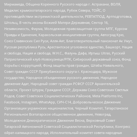
Мирмамеда, Община Коренного Русского народа г. Астрахани, ВОЛЯ,
Меджлис крымскотатарского народа, Рубеж Севера, ТОЙС, О
противодействии экстремистской деятельности, РЕВТАТПОД, Артподготовка,
Штольц, В честь иконы Божией Матери Державная, Сектор 16,
Независимость, Фирма, Молодежная правозащитная группа МПГ, Курсом
Правды и Единения, Каракольская инициативная группа, Автоград Крю,
Союз Славянских Сил Руси, Алля-Аят, Благотворительный пансионат Ак Умут,
Русская республика Русь, Арестантское уголовное единство, Башкорт, Нация
и свобода, Нация и свобода, W.H.С., Фалунь Дафа, Иртыш Ultras, Русский
Патриотический клуб-Новокузнецк/РПК, Сибирский державный союз, Фонд
борьбы с коррупцией, Фонд защиты прав граждан, Штабы Навального,
Совет граждан СССР Прикубанского округа г. Краснодара, Мужское
государство, Народное объединение русского движения, Народное
движение Адат, Народный совет граждан РСФСР СССР Архангельской
области, Проект Штурм, Граждане СССР, Держава Союз Советских Светлых
Родов, Совет Советских Социалистических Районов, Meta Platforms Inc,
Facebook, Instagram, WhatsApp, СИЧ-С14, Добровольческое Движение
Организации украинских националистов, Черный Комитет, Татарстанское
Региональное Всетатарское общественное движение, Невоград,
Молодежное Демократическое Движение Весна, Верховный Совет
Татарской Автономной Советской Социалистической Республики, Конгресс
ойрат-калмыцкого народа, Исполнительный комитет совета народных