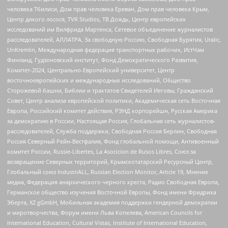
человека Тбилиси, Дом прав человека Ереван, Дом прав человека Крым,
Центр дикого лосося, TVR Studios, ТВ Дождь, Центр европейских
исследований им Вилфрида Мартенса, Сетевое объединение журналистов
расследователей, АЛЛАТРА, За свободную Россию, Свободная Бурятия, Uralic,
UnKremlin, Международная федерация транспортных рабочих, ИстЧам
Финланд, Гудзоновский институт, Фонд Демократического Развития,
Комитет-2024, Центрально-Европейский университет, Центр
восточноевропейских и международных исследований, Общество
Сторожевой башни, Библии и трактатов Свидетелей Иеговы, Гражданский
Совет, Центр анализа европейской политики, Академическая сеть Восточная
Европа, Российский комитет действия, РЭНД корпорейшн, Русская Америка
за демократию в России, Настоящая Россия, Глобальная сеть журналистов-
расследователей, Служба поддержки, Свободная Россия Берлин, Свободная
Россия Северный Рейн-Вестфалия, Фонд глобальной помощи, Антивоенный
комитет России, Russie-Libertes, La Asocicion de Rusos Libres, Союз за
возвращение Северных территорий, Крымскотатарский Ресурсный Центр,
Глобальный союз IndustriALL, Russian Election Monitor, Article 19, Мнение
медиа, Федерация анархического черного креста, Радио Свободная Европа,
Германское общество изучения Восточной Европы, Фонд имени Фридриха
Эберта, XZ gGmbH, Мобильная академия поддержки гендерной демократии
и миротворчества, Форум имени Льва Копелева, American Councils for
International Education, Cultural Vistas, Institute of International Education,