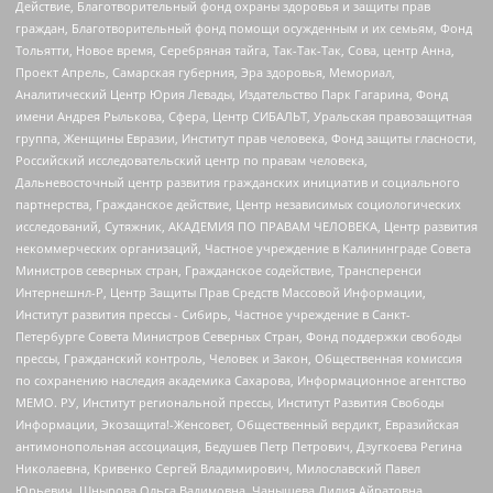
Действие, Благотворительный фонд охраны здоровья и защиты прав
граждан, Благотворительный фонд помощи осужденным и их семьям, Фонд
Тольятти, Новое время, Серебряная тайга, Так-Так-Так, Сова, центр Анна,
Проект Апрель, Самарская губерния, Эра здоровья, Мемориал,
Аналитический Центр Юрия Левады, Издательство Парк Гагарина, Фонд
имени Андрея Рылькова, Сфера, Центр СИБАЛЬТ, Уральская правозащитная
группа, Женщины Евразии, Институт прав человека, Фонд защиты гласности,
Российский исследовательский центр по правам человека,
Дальневосточный центр развития гражданских инициатив и социального
партнерства, Гражданское действие, Центр независимых социологических
исследований, Сутяжник, АКАДЕМИЯ ПО ПРАВАМ ЧЕЛОВЕКА, Центр развития
некоммерческих организаций, Частное учреждение в Калининграде Совета
Министров северных стран, Гражданское содействие, Трансперенси
Интернешнл-Р, Центр Защиты Прав Средств Массовой Информации,
Институт развития прессы - Сибирь, Частное учреждение в Санкт-
Петербурге Совета Министров Северных Стран, Фонд поддержки свободы
прессы, Гражданский контроль, Человек и Закон, Общественная комиссия
по сохранению наследия академика Сахарова, Информационное агентство
МЕМО. РУ, Институт региональной прессы, Институт Развития Свободы
Информации, Экозащита!-Женсовет, Общественный вердикт, Евразийская
антимонопольная ассоциация, Бедушев Петр Петрович, Дзугкоева Регина
Николаевна, Кривенко Сергей Владимирович, Милославский Павел
Юрьевич, Шнырова Ольга Вадимовна, Чанышева Лилия Айратовна,