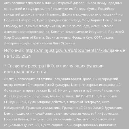
Антивоенное движение Антальи, Открытый диалог, Школа международных
отношений и государственной политики им Питера Мунка, Российско-
канадский демократический альянс, Школа международных отношений им
Нормана Патерсона, Центр Гражданских Свобод, Фонд Бориса Немцова за
Свободу, Фонд имени Фридриха Науманна за свободу, Феминистское
антивоенное сопротивление, Комитет независимости Ингушетии, Прометей,
Stop Occupation of Karelia, Вернись живым, Фридом Хаус, СОТА медиа,
Либерально-демократическая Лига Украины
Источник:
https://minjust.gov.ru/ru/documents/7756/
данные
на
13.05.2024
* Сведения реестра НКО, выполняющих функции
иностранного агента:
Лилит, Правозащитная группа Гражданин.Армия.Право, Нижегородский
центр немецкой и европейской культуры, Центр гендерных исследований,
Фонд защиты прав граждан Штаб, Институт права и публичной политики,
Фонд борьбы с коррупцией, Альянс врачей, НАСИЛИЮ.НЕТ, Мы против
СПИДа, СВЕЧА, Гуманитарное действие, Открытый Петербург, Лига
Избирателей, Правовая инициатива, Гражданский Союз, Хасдей Ерушалаим,
Центр поддержки и содействия развитию средств массовой информации,
Горячая Линия, В защиту прав заключенных, Институт глобализации и
социальных движений, Центр социально-информационных инициатив