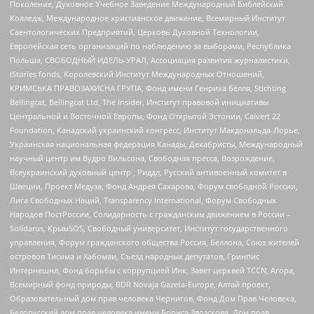
Поколение, Духовное Учебное Заведение Международный Библейский
Колледж, Международное христианское движение, Всемирный Институт
Саентологических Предприятий, Церковь Духовной Технологии,
Европейская сеть организаций по наблюдению за выборами, Республика
Польша, СВОБОДНЫЙ ИДЕЛЬ-УРАЛ, Ассоциация развития журналистики,
IStories fonds, Королевский Институт Международных Отношений,
КРИМСЬКА ПРАВОЗАХИСНА ГРУПА, Фонд имени Генриха Бёлля, Stichting
Bellingcat, Bellingcat Ltd, The Insider, Институт правовой инициативы
Центральной и Восточной Европы, Фонд Открытой Эстонии, Calvert 22
Foundation, Канадский украинский конгресс, Институт Макдональда-Лорье,
Украинская национальная федерация Канады, Декабристы, Международный
научный центр им Вудро Вильсона, Свободная пресса, Возрождение,
Всеукраинский духовный центр , Риддл, Русский антивоенный комитет в
Швеции, Проект Медуза, Фонд Андрея Сахарова, Форум свободной России,
Лига Свободных Наций, Transparеncy International, Форум Свободных
Народов ПостРоссии, Солидарность с гражданским движением в России –
Solidarus, КрымSOS, Свободный университет, Институт государственного
управления, Форум гражданского общества Россия, Беллона, Союз жителей
островов Тисима и Хабомаи, Съезд народных депутатов, Гринпис
Интернешнл, Фонд борьбы с коррупцией Инк, Завет церквей TCCN, Агора,
Всемирный фонд природы, BDR Novaja Gazeta-Europe, Алтай проект,
Образовательный дом прав человека Чернигов, Фонд Дом Прав Человека,
Белорусский дом прав человека имени Бориса Звозскова, Дом прав