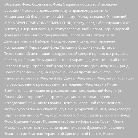
Общество Фонд Содействия, Фонд Открытое общество, Американо-
российский фонд по экономическому и правовому развитию,
Национальный Демократический Институт Международных Отношений,
MEDIA DEVELOPMENT INVESTMENT FUND, Международный Республиканский
Институт, Открытая Россия, Институт современной России, Черноморский
фонд регионального сотрудничества, Европейская Платформа за
Демократические Выборы, Международный центр электоральных
исследований, Германский фонд Маршалла Соединенных Штатов,
Тихоокеанский центр защиты окружающей среды и природных ресурсов,
Свободная Россия, Всемирный конгресс украинцев, Атлантический совет,
Человек в беде, Европейский фонд за демократию, Джеймстаунский фонд,
Прожект Хармони, Родники дракона, Врачи против насильственного
извлечения органов, Фалунь Дафа, Друзья Фалуньгун, Фалуньгун, Коалиция
по расследованию преследования в отношении Фалуньгун в Китае,
Всемирная организация по расследованию преследований Фалуньгун,
Пражский гражданский центр, Ассоциация школ политических
исследований при Совете Европы, Центр либеральной современности,
Форум русскоязычных европейцев, Немецко-русский обмен, Бард колледж,
Европейский выбор, Фонд Ходорковского, Оксфордский российский фонд,
Фонд Будущее России, Компания свободы информации, Проект Медиа,
Международное партнерство за права человека, Духовное Управление
Евангельских Христиан Украинской Христианской Церкви, Новое