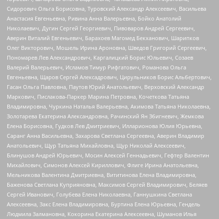
Сидорович Ольга Борисовна, Туровский Александр Алексеевич, Васильева
Анастасия Евгеньевна, Ривина Анна Валерьевна, Бойко Анатолий
Николаевич, Дугин Сергей Георгиевич, Пивоваров Андрей Сергеевич,
Аверин Виталий Евгеньевич, Барахоев Магомед Бекханович, Шарипков
Олег Викторович, Мошель Ирина Ароновна, Шведов Григорий Сергеевич,
Пономарев Лев Александрович, Каргалицкий Борис Юльевич, Созаев
Валерий Валерьевич, Исламов Тимур Рифгатович, Романова Ольга
Евгеньевна, Щаров Сергей Алексадрович, Цирульников Борис Альбертович,
Гасан Ольга Павловна, Паутов Юрий Анатольевич, Верховский Александр
Маркович, Пислакова-Паркер Марина Петровна, Кочеткова Татьяна
Владимировна, Чуркина Наталья Валерьевна, Акимова Татьяна Николаевна,
Золотарева Екатерина Александровна, Рачинский Ян Збигневич, Жемкова
Елена Борисовна, Гудков Лев Дмитриевич, Илларионова Юлия Юрьевна,
Саранг Анна Васильевна, Захарова Светлана Сергеевна, Аверин Владимир
Анатольевич, Щур Татьяна Михайловна, Щур Николай Алексеевич,
Блинушов Андрей Юрьевич, Мосин Алексей Геннадьевич, Гефтер Валентин
Михайлович, Симонов Алексей Кириллович, Флиге Ирина Анатольевна,
Мельникова Валентина Дмитриевна, Вититинова Елена Владимировна,
Баженова Светлана Куприяновна, Максимов Сергей Владимирович, Беляев
Сергей Иванович, Голубева Елена Николаевна, Ганнушкина Светлана
Алексеевна, Закс Елена Владимировна, Буртина Елена Юрьевна, Гендель
Людмила Залмановна, Кокорина Екатерина Алексеевна, Шуманов Илья