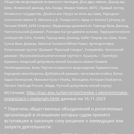
Общество возрождения исламского наследия, Дом двух святых, Джунд аш-
Шам, Исламский джихад, Аль-Каида, Имарат Кавказ, АБТО, Правый сектор,
Исламское государство, Джабха аль-Нусра ли-Ахль аш-Шам, Народное
ополчение имени К. Минина и Д. Пожарского, Аджр от Аллаха Субхану уа
Тагьаля SHAM, АУМ Синрике, Муджахеды джамаата Ат-Тавхида Валь-Джихад,
Чистопольский Джамаат, Рохнамо ба суи давлати исломи, Террористическое
сообщество Сеть, Катиба Таухид валь-Джихад, Хайят Тахрир аш-Шам, Ахлю
Сунна Валь Джамаа, National Socialism/White Power, Артподготовка,
Религиозная группа “Джамаат “Красный пахарь”, Колумбайн, Хатлонский
джамаат, Мусульманская религиозная группа п. Кушкуль г. Оренбург,
Крымско-татарский добровольческий батальон имени Номана
Челебиджихана, Азов, Партия исламского возрождения Таджикистана,
Народная самооборона, Дуббайский джамаат, московская ячейка, Батал-
Хаджи Белхороев, Маньяки Культ Убийц, Молодёжь Которая Улыбается,
Легион Свобода России, Айдар, Русский добровольческий корпус
Источник:
http://nac.gov.ru/terroristicheskie-i-ekstremistskie-
organizacii-i-materialy.html
данные на
16.11.2023
* Перечень общественных объединений и религиозных
организаций в отношении которых судом принято
вступившее в законную силу решение о ликвидации или
запрете деятельности: