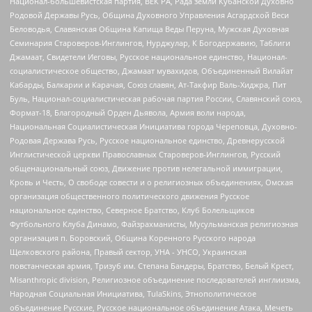
Национал-большевистская партия, ВЕК РА, Рада земли Кубанской Духовно
Родовой Державы Русь, Община Духовного Управления Асгардской Веси
Беловодья, Славянская Община Капища Веды Перуна, Мужская Духовная
Семинария Староверов-Инглингов, Нурджулар, К Богодержавию, Таблиги
Джамаат, Свидетели Иеговы, Русское национальное единство, Национал-
социалистическое общество, Джамаат мувахидов, Объединенный Вилайат
Кабарды, Балкарии и Карачая, Союз славян, Ат-Такфир Валь-Хиджра, Пит
Буль, Национал-социалистическая рабочая партия России, Славянский союз,
Формат-18, Благородный Орден Дьявола, Армия воли народа,
Национальная Социалистическая Инициатива города Череповца, Духовно-
Родовая Держава Русь, Русское национальное единство, Древнерусской
Инглистической церкви Православных Староверов-Инглингов, Русский
общенациональный союз, Движение против нелегальной иммиграции,
Кровь и Честь, О свободе совести и о религиозных объединениях, Омская
организация общественного политического движения Русское
национальное единство, Северное Братство, Клуб Болельщиков
Футбольного Клуба Динамо, Файзрахманисты, Мусульманская религиозная
организация п. Боровский, Община Коренного Русского народа
Щелковского района, Правый сектор, УНА - УНСО, Украинская
повстанческая армия, Тризуб им. Степана Бандеры, Братство, Белый Крест,
Misanthropic division, Религиозное объединение последователей инглиизма,
Народная Социальная Инициатива, TulaSkins, Этнополитическое
объединение Русские, Русское национальное объединение Атака, Мечеть