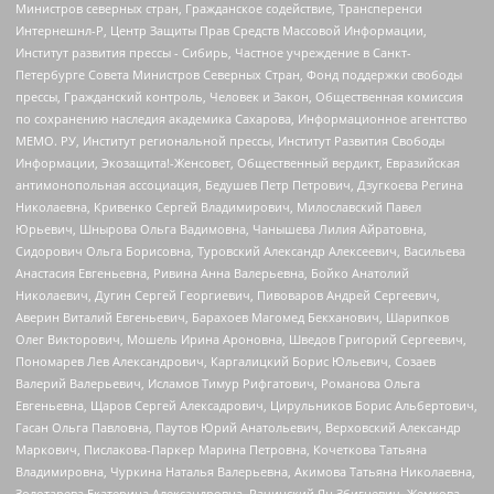
Министров северных стран, Гражданское содействие, Трансперенси
Интернешнл-Р, Центр Защиты Прав Средств Массовой Информации,
Институт развития прессы - Сибирь, Частное учреждение в Санкт-
Петербурге Совета Министров Северных Стран, Фонд поддержки свободы
прессы, Гражданский контроль, Человек и Закон, Общественная комиссия
по сохранению наследия академика Сахарова, Информационное агентство
МЕМО. РУ, Институт региональной прессы, Институт Развития Свободы
Информации, Экозащита!-Женсовет, Общественный вердикт, Евразийская
антимонопольная ассоциация, Бедушев Петр Петрович, Дзугкоева Регина
Николаевна, Кривенко Сергей Владимирович, Милославский Павел
Юрьевич, Шнырова Ольга Вадимовна, Чанышева Лилия Айратовна,
Сидорович Ольга Борисовна, Туровский Александр Алексеевич, Васильева
Анастасия Евгеньевна, Ривина Анна Валерьевна, Бойко Анатолий
Николаевич, Дугин Сергей Георгиевич, Пивоваров Андрей Сергеевич,
Аверин Виталий Евгеньевич, Барахоев Магомед Бекханович, Шарипков
Олег Викторович, Мошель Ирина Ароновна, Шведов Григорий Сергеевич,
Пономарев Лев Александрович, Каргалицкий Борис Юльевич, Созаев
Валерий Валерьевич, Исламов Тимур Рифгатович, Романова Ольга
Евгеньевна, Щаров Сергей Алексадрович, Цирульников Борис Альбертович,
Гасан Ольга Павловна, Паутов Юрий Анатольевич, Верховский Александр
Маркович, Пислакова-Паркер Марина Петровна, Кочеткова Татьяна
Владимировна, Чуркина Наталья Валерьевна, Акимова Татьяна Николаевна,
Золотарева Екатерина Александровна, Рачинский Ян Збигневич, Жемкова