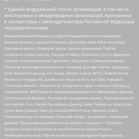
* Единый федеральный список организаций, в том числе
иностранных и международных организаций, признанных
в соответствии с законодательством Российской Федерации
террористическими:
Высший военный Маджлисуль Шура Объединенных сил моджахедов
Кавказа, Конгресс народов Ичкерии и Дагестана, База, Асбат аль-Ансар,
Священная война, Исламская группа, Братья-мусульмане, Партия
исламского освобождения, Лашкар-И-Тайба, Исламская группа, Движение
Талибан, Исламская партия Туркестана, Общество социальных реформ,
Общество возрождения исламского наследия, Дом двух святых, Джунд аш-
Шам, Исламский джихад, Аль-Каида, Имарат Кавказ, АБТО, Правый сектор,
Исламское государство, Джабха аль-Нусра ли-Ахль аш-Шам, Народное
ополчение имени К. Минина и Д. Пожарского, Аджр от Аллаха Субхану уа
Тагьаля SHAM, АУМ Синрике, Муджахеды джамаата Ат-Тавхида Валь-Джихад,
Чистопольский Джамаат, Рохнамо ба суи давлати исломи, Террористическое
сообщество Сеть, Катиба Таухид валь-Джихад, Хайят Тахрир аш-Шам, Ахлю
Сунна Валь Джамаа, National Socialism/White Power, Артподготовка,
Религиозная группа “Джамаат “Красный пахарь”, Колумбайн, Хатлонский
джамаат, Мусульманская религиозная группа п. Кушкуль г. Оренбург,
Крымско-татарский добровольческий батальон имени Номана
Челебиджихана, Азов, Партия исламского возрождения Таджикистана,