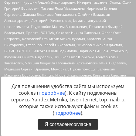
Для повышения удобства сайта мы используем
cookies (
подробнее
). К сайту подключены
сервисы Yandex.Metrika, LiveInternet, top.mail.ru,
которые также используют файлы cookies
Источник:
https://minjust.gov.ru/uploaded/files/reestr-
(
подробнее
).
inostrannyih-agentov-22-03-2024.pdf
данные на
22.03.2024
Я согласен/согласна