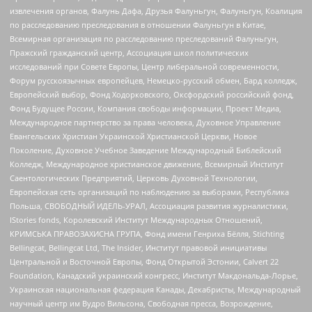
извлечения органов, Фалунь Дафа, Друзья Фалуньгун, Фалуньгун, Коалиция
по расследованию преследования в отношении Фалуньгун в Китае,
Всемирная организация по расследованию преследований Фалуньгун,
Пражский гражданский центр, Ассоциация школ политических
исследований при Совете Европы, Центр либеральной современности,
Форум русскоязычных европейцев, Немецко-русский обмен, Бард колледж,
Европейский выбор, Фонд Ходорковского, Оксфордский российский фонд,
Фонд Будущее России, Компания свободы информации, Проект Медиа,
Международное партнерство за права человека, Духовное Управление
Евангельских Христиан Украинской Христианской Церкви, Новое
Поколение, Духовное Учебное Заведение Международный Библейский
Колледж, Международное христианское движение, Всемирный Институт
Саентологических Предприятий, Церковь Духовной Технологии,
Европейская сеть организаций по наблюдению за выборами, Республика
Польша, СВОБОДНЫЙ ИДЕЛЬ-УРАЛ, Ассоциация развития журналистики,
IStories fonds, Королевский Институт Международных Отношений,
КРИМСЬКА ПРАВОЗАХИСНА ГРУПА, Фонд имени Генриха Бёлля, Stichting
Bellingcat, Bellingcat Ltd, The Insider, Институт правовой инициативы
Центральной и Восточной Европы, Фонд Открытой Эстонии, Calvert 22
Foundation, Канадский украинский конгресс, Институт Макдональда-Лорье,
Украинская национальная федерация Канады, Декабристы, Международный
научный центр им Вудро Вильсона, Свободная пресса, Возрождение,