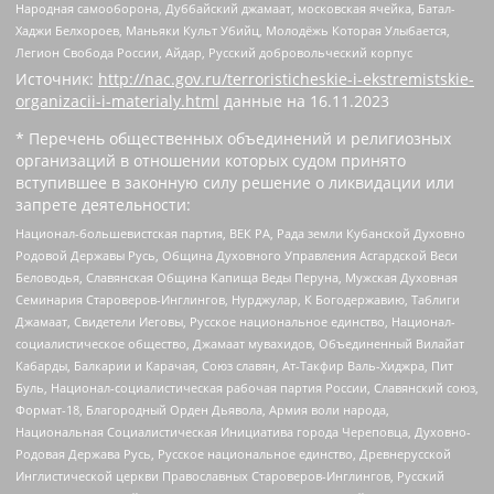
Народная самооборона, Дуббайский джамаат, московская ячейка, Батал-
Хаджи Белхороев, Маньяки Культ Убийц, Молодёжь Которая Улыбается,
Легион Свобода России, Айдар, Русский добровольческий корпус
Источник:
http://nac.gov.ru/terroristicheskie-i-ekstremistskie-
organizacii-i-materialy.html
данные на
16.11.2023
* Перечень общественных объединений и религиозных
организаций в отношении которых судом принято
вступившее в законную силу решение о ликвидации или
запрете деятельности:
Национал-большевистская партия, ВЕК РА, Рада земли Кубанской Духовно
Родовой Державы Русь, Община Духовного Управления Асгардской Веси
Беловодья, Славянская Община Капища Веды Перуна, Мужская Духовная
Семинария Староверов-Инглингов, Нурджулар, К Богодержавию, Таблиги
Джамаат, Свидетели Иеговы, Русское национальное единство, Национал-
социалистическое общество, Джамаат мувахидов, Объединенный Вилайат
Кабарды, Балкарии и Карачая, Союз славян, Ат-Такфир Валь-Хиджра, Пит
Буль, Национал-социалистическая рабочая партия России, Славянский союз,
Формат-18, Благородный Орден Дьявола, Армия воли народа,
Национальная Социалистическая Инициатива города Череповца, Духовно-
Родовая Держава Русь, Русское национальное единство, Древнерусской
Инглистической церкви Православных Староверов-Инглингов, Русский