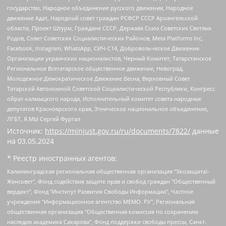
государство, Народное объединение русского движения, Народное
движение Адат, Народный совет граждан РСФСР СССР Архангельской
области, Проект Штурм, Граждане СССР, Держава Союз Советских Светлых
Родов, Совет Советских Социалистических Районов, Meta Platforms Inc,
Facebook, Instagram, WhatsApp, СИЧ-С14, Добровольческое Движение
Организации украинских националистов, Черный Комитет, Татарстанское
Региональное Всетатарское общественное движение, Невоград,
Молодежное Демократическое Движение Весна, Верховный Совет
Татарской Автономной Советской Социалистической Республики, Конгресс
ойрат-калмыцкого народа, Исполнительный комитет совета народных
депутатов Красноярского края, Этническое национальное объединение,
ЛГБТ, Я.МЫ Сергей Фургал
Источник:
https://minjust.gov.ru/ru/documents/7822/
данные
на
03.05.2024
* Реестр иностранных агентов:
Калининградская региональная общественная организация "Экозащита!-Женсовет", Фонд содействия защите прав и свобод граждан "Общественный вердикт", Фонд "Институт Развития Свободы Информации", Частное учреждение "Информационное агентство МЕМО. РУ", Региональная общественная организация "Общественная комиссия по сохранению наследия академика Сахарова", Фонд поддержки свободы прессы, Санкт-Петербургская общественная правозащитная организация "Гражданский контроль", Межрегиональная общественная организация "Информационно-просветительский центр "Мемориал", Региональный Фонд "Центр Защиты Прав Средств Массовой Информации", с 05.12.2023 Фонд "Центр Защиты Прав Средств массовой информации", Региональная общественная благотворительная организация помощи беженцам и мигрантам "Гражданское содействие", Негосударственное образовательное учреждение дополнительного профессионального образования (повышение квалификации) специалистов "АКАДЕМИЯ ПО ПРАВАМ ЧЕЛОВЕКА", Свердловская региональная общественная организация "Сутяжник", Автономная некоммерческая организация "Центр независимых социологических исследований", Союз общественных объединений "Российский исследовательский центр по правам человека", Региональное общественное учреждение научно-информационный центр "МЕМОРИАЛ", Некоммерческая организация "Фонд защиты гласности", Автономная некоммерческая организация "Институт прав человека", Городская общественная организация "Екатеринбургское общество "МЕМОРИАЛ", Городская общественная организация "Рязанское историко-просветительское и правозащитное общество "Мемориал" (Рязанский Мемориал), Челябинский региональный орган общественной самодеятельности – женское общественное объединение "Женщины Евразии", Челябинский региональный орган общественной самодеятельности "Уральская правозащитная группа", Фонд содействия защите здоровья и социальной справедливости имени Андрея Рылькова, Автономная Некоммерческая Организация "Аналитический Центр Юрия Левады", Автономная некоммерческая организация социальной поддержки населения "Проект Апрель", Региональная общественная организация помощи женщинам и детям, находящимся в кризисной ситуации "Информационно-методический центр "Анна", Фонд содействия развитию массовых коммуникаций и правовому просвещению "Так-так-Так", Фонд содействия устойчивому развитию "Серебряная тайга", Свердловский региональный общественный фонд социальных проектов "Новое время", "Idel.Реалии", Кавказ.Реалии, Крым.Реалии, Телеканал Настоящее Время, Татаро-башкирская служба Радио Свобода (Azatliq Radiosi), Радио Свободная Европа/Радио Свобода (PCE/PC), "Сибирь.Реалии", "Фактограф", Благотворительный фонд помощи осужденным и их семьям, Автономная некоммерческая организация "Институт глобализации и социальных движений", Фонд "В защиту прав заключенных", Частное учреждение "Центр поддержки и содействия развитию средств массовой информации", Пензенский региональный общественный благотворительный фонд "Гражданский союз", "Север.Реалии", Некоммерческая организация Фонд "Правовая инициатива", Общество с ограниченной ответственностью "Радио Свободная Европа/Радио Свобода", Чешское информационное агентство "MEDIUM-ORIENT", Красноярская региональная общественная организация "Мы против СПИДа", Камалягин Денис Николаевич, Маркелов Сергей Евгеньевич, Пономарев Лев Александрович, Савицкая Людмила Алексеевна, Автономная некоммерческая организация "Центр по работе с проблемой насилия "НАСИЛИЮ.НЕТ", Межрегиональный профессиональный союз работников здравоохранения "Альянс врачей", Юридическое лицо, зарегистрированное в Латвийской Республике, SIA "Medusa Project" (регистрационный номер 40103797863, дата регистрации 10.06.2014), Некоммерческая организация "Фонд по борьбе с коррупцией", Автономная некоммерческая организация "Институт права и публичной политики", Баданин Роман Сергеевич, Гликин Максим Александрович, Железнова Мария Михайловна, Лукьянова Юлия Сергеевна, Маетная Елизавета Витальевна, Маняхин Петр Борисович, Чуракова Ольга Владимировна, Ярош Юлия Петровна, Юридическое лицо "The Insider SIA", зарегистрированное в Риге, Латвийская Республика (дата регистрации 26.06.2015), являющееся администратором доменного имени интернет-издания "The Insider SIA", https://theins.ru, Постернак Алексей Евгеньевич, Рубин Михаил Аркадьевич, Анин Роман Александрович, Юридическое лицо Istories fonds, зарегистрированное в Латвийской Республике (регистрационный номер 50008295751, дата регистрации 24.02.2020), Великовский Дмитрий Александрович, Долинина Ирина Николаевна, Мароховская Алеся Алексеевна, Шлейнов Роман Юрьевич, Шмагун Олеся Валентиновна, Общество с ограниченной ответственностью "Альтаир 2021", Общество с ограниченной ответственностью "Вега 2021", Общество с ограниченной ответственностью "Главный редактор 2021", Общество с ограниченной ответственностью "Ромашки монолит", Важенков Артем Валерьевич, Ивановская областная общественная организация "Центр гендерных исследований", Гурман Юрий Альбертович, Медиапроект "ОВД-Инфо", Егоров Владимир Владимирович, Жилинский Владимир Александрович, Общество с ограниченной ответственностью "ЗП", Иванова София Юрьевна, Карезина Инна Павловна, Кильтау Екатерина Викторовна, Петров Алексей Викторович, Пискунов Сергей Евгеньевич, Смирнов Сергей Сергеевич, Тихонов Михаил Сергеевич, Общество с ограниченной ответственностью "ЖУРНАЛИСТ-ИНОСТРАННЫЙ АГЕНТ", Арапова Галина Юрьевна, Вольтская Татьяна Анатольевна, Американская компания "Mason G.E.S. Anonymous Foundation" (США), являющаяся владельцем интернет-издания https://mnews.world/, Компания "Stichting Bellingcat", зарегистрированная в Нидерландах (дата регистрации 11.07.2018), Захаров Андрей Вячеславович, Клепиковская Екатерина Дмитриевна, Общество с ограниченной ответственностью "МЕМО", Перл Роман Александрович, Симонов Евгений Алексеевич, Соловьева Елена Анатольевна, Сотников Даниил Владимирович, Сурначева Елизавета Дмитриевна, Автономная некоммерческая организация по защите прав человека и информированию населения "Якутия – Наше Мнение", Общество с ограниченной ответственностью "Москоу диджитал медиа", с 26.01.2023 Общество с ограниченной ответственностью "Чайка Белые сады", Ветошкина Валерия Валерьевна, Заговора Максим Александрович, Межрегиональное общественное движение "Российская ЛГБТ - сеть", Оленичев Максим Владимирович, Павлов Иван Юрьевич, Скворцова Елена Сергеевна, Общество с ограниченной ответственностью "Как бы инагент", Кочетков Игорь Викторович, Общество с ограниченной ответственностью "Честные выборы", Еланчик Олег Александрович, Общество с ограниченной ответственностью "Нобелевский призыв", Гималова Регина Эмилевна, Григорьев Андрей Валерьевич, Григорьева Алина Александровна, Ассоциация по содействию защите прав призывников, альтернативнослужащих и военнослужащих "Правозащитная группа "Гражданин.Армия.Право", Хисамова Регина Фаритовна, Автономная некоммерческая организация по реализации социально-правовых программ "Лилит", Дальневосточное общественное движение "Маяк", Санкт-Петербургская ЛГБТ-инициативная группа "Выход", Инициативная группа ЛГБТ+ "Реверс", Алексеев Андрей Викторович, Бекбулатова Таисия Львовна, Беляев Иван Михайлович, Владыкина Елена Сергеевна, Гельман Марат Александрович, Никульшина Вероника Юрьевна, Толоконникова Надежда Андреевна, Шендерович Виктор Анатольевич, Общество с ограниченной ответственностью "Данное сообщение", Общество с ограниченной ответственностью Издательский дом "Новая глава", Айнбиндер Александра Александровна, Московский комьюнити-центр для ЛГБТ+инициатив, Благотворительный фонд развития филантропии, Deutsche Welle (Германия, Kurt-Schumacher-Strasse 3, 53113 Bonn), Борзунова Мария Михайловна, Воробьев Виктор Викторович, Голубева Анна Львовна, Константинова Алла Михайловна, Малкова Ирина Владимировна, Мурадов Мурад Абдулгалимович, Осетинская Елизавета Николаевна, Понасенков Евгений Николаевич, Ганапольский Матвей Юрьевич, Киселев Евгений Алексеевич, Борухович Ирина Григорьевна, Дремин Иван Тимофеевич, Дубровский Дмитрий Викторович, Красноярская региональная общественная организация поддержки и развития альтернативных образовательных технологий и межкультурных коммуникаций "ИНТЕРРА", Маяковская Екатерина Алексеевна, Фейгин Марк Захарович, Филимонов Андрей Викторович, Дзугкоева Регина Николаевна, Доброхотов Роман Александрович, Дудь Юрий Александрович, Елкин Сергей Владимирович, Кругликов Кирилл Игоревич, Сабунаева Мария Леонидовна, Семенов Алексей Владимирович, Шаинян Карен Багратович, Шульман Екатерина Михайловна, Асафьев Артур Валерьевич, Вахштайн Виктор Семенович, Венедиктов Алексей Алексеевич, Лушникова Екатерина Евгеньевна, Волков Леонид Михайлович, Невзоров Александр Глебович, Пархоменко Сергей Борисович, Сироткин Ярослав Николаевич, Кара-Мурза Владимир Владимирович, Баранова Наталья Владимировна, Гозман Леонид Яковлевич, Кагарлицкий Борис Юльевич, Климарев Михаил Валерьевич, Милов Владимир Станиславович, Автономная некоммерческая организация Краснодарский центр современного искусства "Типография", Моргенштерн Алишер Тагирович, Соболь Любовь Эдуардовна, Общество с ограниченной ответственностью "ЛИЗА НОРМ", Каспаров Гарри Кимович, Ходорковский Михаил Борисович, Общество с ограниченной ответственностью "Апрельские тезисы", Данилович Ирина Брониславовна, Кашин Олег Владимирович, Петров Николай Владимирович, Пивоваров Алексей Владимирович, Соколов Михаил Владимирович, Цветкова Юлия Владимировна, Чичваркин Евгений Александрович, Комитет против пыток/Команда против пыток, Общество с ограниченной ответственностью "Первый научный", Общество с ограниченной ответственностью "Вертолет и ко", Белоцерковская Вероника Борисовна, Кац Максим Евгеньевич, Лазарева Татьяна Юрьевна, Шаведдинов Руслан Табризович, Яшин Илья Валерьевич, Общество с ограниченной ответственностью "Иноагент ААВ", Алешковский Дмитрий Петрович, Альбац Евгения Марковна, Быков Дмитрий Львович, Галямина Юлия Евгеньевна, Лойко Сергей Леонидович, Мартынов Кирилл Константинович, Медведев Сергей Александрович, Крашенинников Федор Геннадиевич, Гордеева Катерина Вл