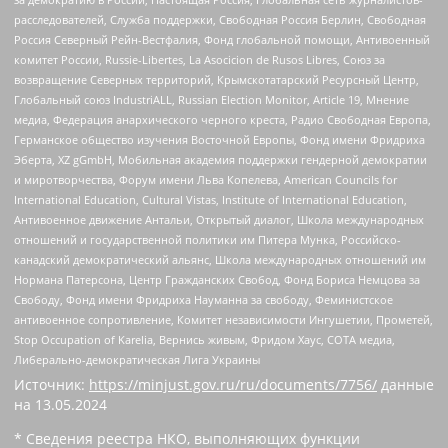
расследователей, Служба поддержки, Свободная Россия Берлин, Свободная
Россия Северный Рейн-Вестфалия, Фонд глобальной помощи, Антивоенный
комитет России, Russie-Libertes, La Asocicion de Rusos Libres, Союз за
возвращение Северных территорий, Крымскотатарский Ресурсный Центр,
Глобальный союз IndustriALL, Russian Election Monitor, Article 19, Мнение
медиа, Федерация анархического черного креста, Радио Свободная Европа,
Германское общество изучения Восточной Европы, Фонд имени Фридриха
Эберта, XZ gGmbH, Мобильная академия поддержки гендерной демократии
и миротворчества, Форум имени Льва Копелева, American Councils for
International Education, Cultural Vistas, Institute of International Education,
Антивоенное движение Антальи, Открытый диалог, Школа международных
отношений и государственной политики им Питера Мунка, Российско-
канадский демократический альянс, Школа международных отношений им
Нормана Патерсона, Центр Гражданских Свобод, Фонд Бориса Немцова за
Свободу, Фонд имени Фридриха Науманна за свободу, Феминистское
антивоенное сопротивление, Комитет независимости Ингушетии, Прометей,
Stop Occupation of Karelia, Вернись живым, Фридом Хаус, СОТА медиа,
Либерально-демократическая Лига Украины
Источник:
https://minjust.gov.ru/ru/documents/7756/
данные
на
13.05.2024
* Сведения реестра НКО, выполняющих функции