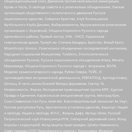
общенациональный союз, Движение против нелегальной иммиграции,
Кровь и Честь, О свободе совести и о религиозных объединениях, Омская
организация общественного политического движения Русское
национальное единство, Северное Братство, Клуб Болельщиков
Футбольного Клуба Динамо, Файзрахманисты, Мусульманская религиозная
организация п. Боровский, Община Коренного Русского народа
Щелковского района, Правый сектор, УНА - УНСО, Украинская
повстанческая армия, Тризуб им. Степана Бандеры, Братство, Белый Крест,
Misanthropic division, Религиозное объединение последователей инглиизма,
Народная Социальная Инициатива, TulaSkins, Этнополитическое
объединение Русские, Русское национальное объединение Атака, Мечеть
Мирмамеда, Община Коренного Русского народа г. Астрахани, ВОЛЯ,
Меджлис крымскотатарского народа, Рубеж Севера, ТОЙС, О
противодействии экстремистской деятельности, РЕВТАТПОД, Артподготовка,
Штольц, В честь иконы Божией Матери Державная, Сектор 16,
Независимость, Фирма, Молодежная правозащитная группа МПГ, Курсом
Правды и Единения, Каракольская инициативная группа, Автоград Крю,
Союз Славянских Сил Руси, Алля-Аят, Благотворительный пансионат Ак Умут,
Русская республика Русь, Арестантское уголовное единство, Башкорт, Нация
и свобода, Нация и свобода, W.H.С., Фалунь Дафа, Иртыш Ultras, Русский
Патриотический клуб-Новокузнецк/РПК, Сибирский державный союз, Фонд
борьбы с коррупцией, Фонд защиты прав граждан, Штабы Навального,
Совет граждан СССР Прикубанского округа г. Краснодара, Мужское