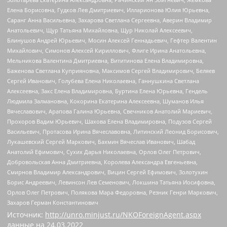
Елена Борисовна, Гудков Лев Дмитриевич, Илларионова Юлия Юрьевна,
Саранг Анна Васильевна, Захарова Светлана Сергеевна, Аверин Владимир
Анатольевич, Щур Татьяна Михайловна, Щур Николай Алексеевич,
Блинушов Андрей Юрьевич, Мосин Алексей Геннадьевич, Гефтер Валентин
Михайлович, Симонов Алексей Кириллович, Флиге Ирина Анатольевна,
Мельникова Валентина Дмитриевна, Вититинова Елена Владимировна,
Баженова Светлана Куприяновна, Максимов Сергей Владимирович, Беляев
Сергей Иванович, Голубева Елена Николаевна, Ганнушкина Светлана
Алексеевна, Закс Елена Владимировна, Буртина Елена Юрьевна, Гендель
Людмила Залмановна, Кокорина Екатерина Алексеевна, Шуманов Илья
Вячеславович, Арапова Галина Юрьевна, Свечников Анатолий Мариевич,
Прохоров Вадим Юрьевич, Шахова Елена Владимировна, Подузов Сергей
Васильевич, Протасова Ирина Вячеславовна, Литинский Леонид Борисович,
Лукашевский Сергей Маркович, Бахмин Вячеслав Иванович, Шабад
Анатолий Ефимович, Сухих Дарья Николаевна, Орлов Олег Петрович,
Добровольская Анна Дмитриевна, Королева Александра Евгеньевна,
Смирнов Владимир Александрович, Вицин Сергей Ефимович, Золотухин
Борис Андреевич, Левинсон Лев Семенович, Локшина Татьяна Иосифовна,
Орлов Олег Петрович, Полякова Мара Федоровна, Резник Генри Маркович,
Захаров Герман Константинович
Источник:
http://unro.minjust.ru/NKOForeignAgent.aspx
данные на
24.03.2022