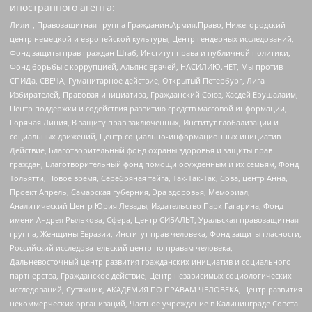
иностранного агента:
Лилит, Правозащитная группа Гражданин.Армия.Право, Нижегородский
центр немецкой и европейской культуры, Центр гендерных исследований,
Фонд защиты прав граждан Штаб, Институт права и публичной политики,
Фонд борьбы с коррупцией, Альянс врачей, НАСИЛИЮ.НЕТ, Мы против
СПИДа, СВЕЧА, Гуманитарное действие, Открытый Петербург, Лига
Избирателей, Правовая инициатива, Гражданский Союз, Хасдей Ерушалаим,
Центр поддержки и содействия развитию средств массовой информации,
Горячая Линия, В защиту прав заключенных, Институт глобализации и
социальных движений, Центр социально-информационных инициатив
Действие, Благотворительный фонд охраны здоровья и защиты прав
граждан, Благотворительный фонд помощи осужденным и их семьям, Фонд
Тольятти, Новое время, Серебряная тайга, Так-Так-Так, Сова, центр Анна,
Проект Апрель, Самарская губерния, Эра здоровья, Мемориал,
Аналитический Центр Юрия Левады, Издательство Парк Гагарина, Фонд
имени Андрея Рылькова, Сфера, Центр СИБАЛЬТ, Уральская правозащитная
группа, Женщины Евразии, Институт прав человека, Фонд защиты гласности,
Российский исследовательский центр по правам человека,
Дальневосточный центр развития гражданских инициатив и социального
партнерства, Гражданское действие, Центр независимых социологических
исследований, Сутяжник, АКАДЕМИЯ ПО ПРАВАМ ЧЕЛОВЕКА, Центр развития
некоммерческих организаций, Частное учреждение в Калининграде Совета