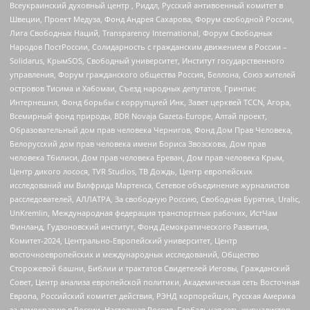
Всеукраинский духовный центр , Риддл, Русский антивоенный комитет в
Швеции, Проект Медуза, Фонд Андрея Сахарова, Форум свободной России,
Лига Свободных Наций, Transparеncy International, Форум Свободных
Народов ПостРоссии, Солидарность с гражданским движением в России –
Solidarus, КрымSOS, Свободный университет, Институт государственного
управления, Форум гражданского общества Россия, Беллона, Союз жителей
островов Тисима и Хабомаи, Съезд народных депутатов, Гринпис
Интернешнл, Фонд борьбы с коррупцией Инк, Завет церквей TCCN, Агора,
Всемирный фонд природы, BDR Novaja Gazeta-Europe, Алтай проект,
Образовательный дом прав человека Чернигов, Фонд Дом Прав Человека,
Белорусский дом прав человека имени Бориса Звозскова, Дом прав
человека Тбилиси, Дом прав человека Ереван, Дом прав человека Крым,
Центр дикого лосося, TVR Studios, ТВ Дождь, Центр европейских
исследований им Вилфрида Мартенса, Сетевое объединение журналистов
расследователей, АЛЛАТРА, За свободную Россию, Свободная Бурятия, Uralic,
UnKremlin, Международная федерация транспортных рабочих, ИстЧам
Финланд, Гудзоновский институт, Фонд Демократического Развития,
Комитет-2024, Центрально-Европейский университет, Центр
восточноевропейских и международных исследований, Общество
Сторожевой башни, Библии и трактатов Свидетелей Иеговы, Гражданский
Совет, Центр анализа европейской политики, Академическая сеть Восточная
Европа, Российский комитет действия, РЭНД корпорейшн, Русская Америка
за демократию в России, Настоящая Россия, Глобальная сеть журналистов-